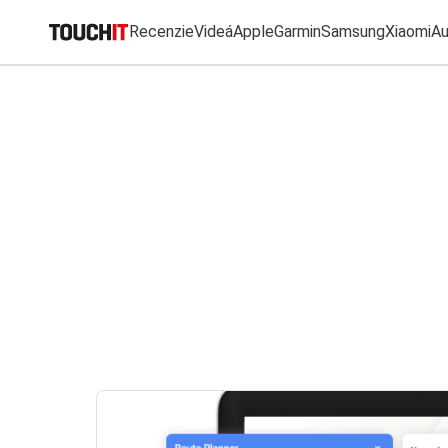
Recenzie
Videá
Apple
Garmin
Samsung
Xiaomi
A
MO
Katalóg zariadení
Všetko
Recenzie
Videá
Tipy, triky, návody
T
Porovnať zariadenia
RÝCHLE ODKAZY
VÝSLEDKY VYHĽ
Tlačové správy
Recenzie
Predplatné časopisu
Apple
Samsung
iPhone
Garmin