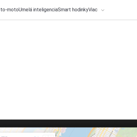
uto-moto
Umelá inteligencia
Smart hodinky
Viac
HLO BY VÁS ZAUJÍMAŤ
lačové správy
24. júla 2026
•
2m
ADÁVANIA
Google prichádza s
stiahnuť
Zadajte frázu pre vyhľadanie
Michal Reiter