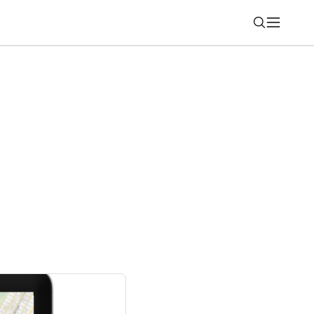
Nájsť
 3D Emoji, ktoré si môžete zadarmo