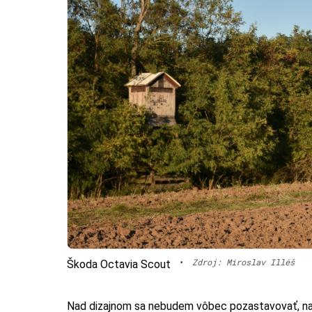
•
Zdroj: Miroslav Illéš
Škoda Octavia Scout
Nad dizajnom sa nebudem vôbec pozastavovať, na