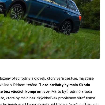
ožený otec rodiny a človek, ktorý veľa cestuje, majstruje
evažne v ľahkom teréne.
Tieto atribúty by mala Škoda
se bez väčších kompromisov
. Má to byť rodinné a teda
to, ktoré by malo bez akýchkoľvek problémov hltať tisíce
í bežných ciest by sa nemalo báť blata a ľahkého off-roadu.