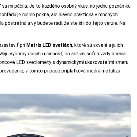
“ sa mi páčila. Je to každého osobný vkus, no jednu poznámku
ohľadu je nielen pekná, ale hlavne praktická v mnohých
 postretnú a vy budete radi, že ste išli do tejto verzie. Na
.
zastaviť pri
Matrix LED svetlách
, ktoré sú skvelé a ja ich
 Majú výborný dosah i účinnosť, čo aktívni šoféri vždy ocenia.
 koncové LED svetlomety s dynamickými ukazovateľmi smeru
 prevedenie, v tomto prípade príplatková modrá metalíza