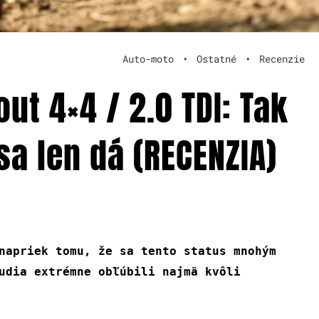
Auto-moto
•
Ostatné
•
Recenzie
ut 4×4 / 2.0 TDI: Tak
sa len dá (RECENZIA)
napriek tomu, že sa tento status mnohým
udia extrémne obľúbili najmä kvôli