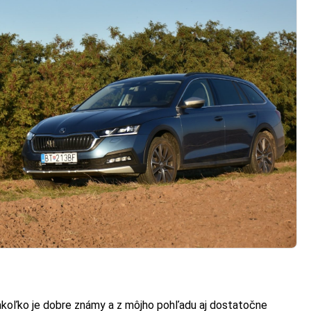
koľko je dobre známy a z môjho pohľadu aj dostatočne