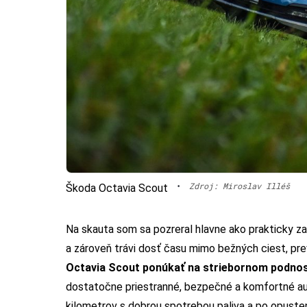
•
Zdroj: Miroslav Illéš
Škoda Octavia Scout
Na skauta som sa pozreral hlavne ako prakticky zal
a zároveň trávi dosť času mimo bežných ciest, pr
Octavia Scout ponúkať na striebornom podno
dostatočne priestranné, bezpečné a komfortné au
kilometrov s dobrou spotrebou paliva a po opusten