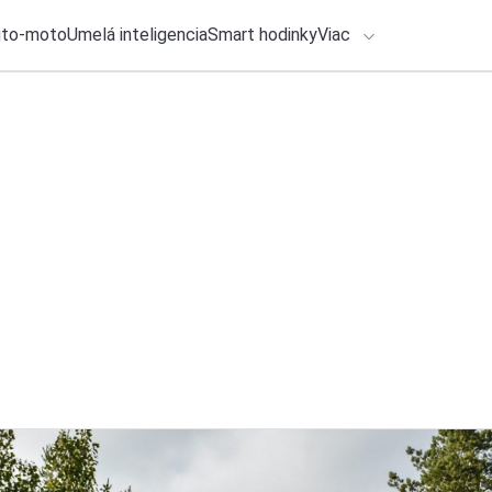
uto-moto
Umelá inteligencia
Smart hodinky
Viac
HLO BY VÁS ZAUJÍMAŤ
lačové správy
28. júla 2026
•
2m
Smartfóny budú dr
ADÁVANIA
informuje o zmene
Zadajte frázu pre vyhľadanie
Katarína Šimková