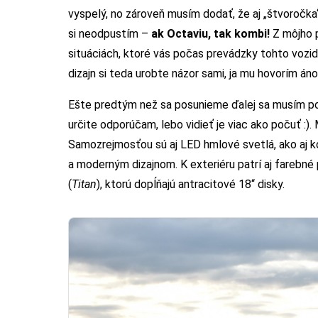
vyspelý, no zároveň musím dodať, že aj „štvoročka
si neodpustím –
ak Octaviu, tak kombi!
Z môjho p
situáciách, ktoré vás počas prevádzky tohto vozidla
dizajn si teda urobte názor sami, ja mu hovorím áno
Ešte predtým než sa posunieme ďalej sa musím po
určite odporúčam, lebo vidieť je viac ako počuť :).
Samozrejmosťou sú aj LED hmlové svetlá, ako aj
a moderným dizajnom. K exteriéru patrí aj farebné
(
Titan
), ktorú dopĺňajú antracitové 18“ disky.