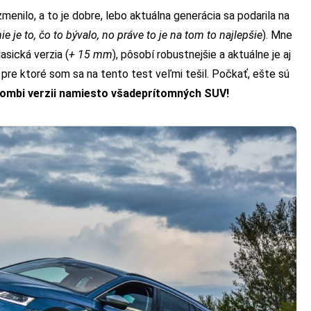
zmenilo, a to je dobre, lebo aktuálna generácia sa podarila na
e je to, čo to bývalo, no práve to je na tom to najlepšie
). Mne
asická verzia (
+ 15 mm
), pôsobí robustnejšie a aktuálne je aj
 pre ktoré som sa na tento test veľmi tešil. Počkať, ešte sú
kombi verzii namiesto všadeprítomných SUV!