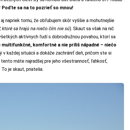
? Poďte sa na to pozrieť so mnou!
a aj napriek tomu, že obľubujem skôr vyššie a mohutnejšie
, ktoré sa hrajú na niečo čím nie sú
). Skaut sa však na nič
všetkých aktívnych ľudí s dobrodružnou povahou, ktorí sa
 multifunkčné, komfortné a nie príliš nápadné – niečo
v každej situácii a dokáže zachrániť deň, pričom ste si
e tento máte najradšej pre jeho všestrannosť, ľahkosť,
To je skaut, priatelia.