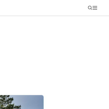
Nájsť
ahšie, kľúčový dodávateľ komponentov
 cien od septembra