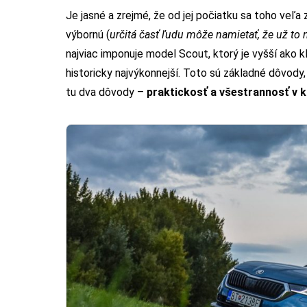
Je jasné a zrejmé, že od jej počiatku sa toho veľa 
výbornú (
určitá časť ľudu môže namietať, že už to ni
najviac imponuje model Scout, ktorý je vyšší ako kl
historicky najvýkonnejší. Toto sú základné dôvody,
tu dva dôvody –
praktickosť a všestrannosť v 