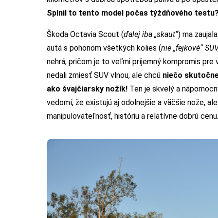
Splnil to tento model počas týždňového testu
Škoda Octavia Scout (
ďalej iba „skaut“
) ma zaujal
autá s pohonom všetkých kolies (
nie „fejkové“ SUV
nehrá, pričom je to veľmi príjemný kompromis pre 
nedali zmiesť SUV vlnou, ale chcú
niečo skutočne
ako švajčiarsky nožík!
Ten je skvelý a nápomocný 
vedomí, že existujú aj odolnejšie a väčšie nože, al
manipulovateľnosť, históriu a relatívne dobrú cenu. 