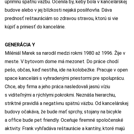
úprimnú spätnú väzbu. Ocenila by, keby bola v kancelárskej
budove alebo v jej blízkosti nejaká posilňovňa. Dáva
prednosť reštauráciám so zdravou stravou, ktorú si vie
kúpiť a priniesť do kancelárie.
GENERÁCIA Y
Miléniál Marek sa narodil medzi rokmi 1980 až 1996. Žije v
meste. V bytovom dome má mezonet. Do práce chodí
pešo, občas, keď nestíha, ide na kolobežke. Pracuje v open
space kancelárii s vyhradenými priestormi pre spoluprácu.
Chce, aby firma a jeho práca nasledovali jasnú víziu
s viditeľnými a rýchlymi pokrokmi. Neznáša hierarchiu,
striktné pravidlá a negatívnu spätnú väzbu. Od kancelárskej
budovy očakáva, že bude mať sprchy, stojany na bicykle
a office bude pet friendly. Oceňuje firemné spoločenské
aktivity. Frank vyhľadáva reštaurácie a kantíny, ktoré majú