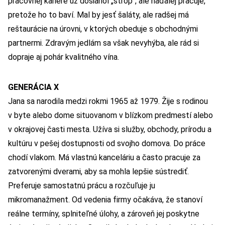
pracovnej kariére už dosiahol „strop“, ale naďalej pracuje,
pretože ho to baví. Mal by jesť šaláty, ale radšej má
reštaurácie na úrovni, v ktorých obeduje s obchodnými
partnermi. Zdravým jedlám sa však nevyhýba, ale rád si
dopraje aj pohár kvalitného vína.
GENERÁCIA X
Jana sa narodila medzi rokmi 1965 až 1979. Žije s rodinou
v byte alebo dome situovanom v blízkom predmestí alebo
v okrajovej časti mesta. Užíva si služby, obchody, prírodu a
kultúru v pešej dostupnosti od svojho domova. Do práce
chodí vlakom. Má vlastnú kanceláriu a často pracuje za
zatvorenými dverami, aby sa mohla lepšie sústrediť.
Preferuje samostatnú prácu a rozčuľuje ju
mikromanažment. Od vedenia firmy očakáva, že stanoví
reálne termíny, splniteľné úlohy, a zároveň jej poskytne