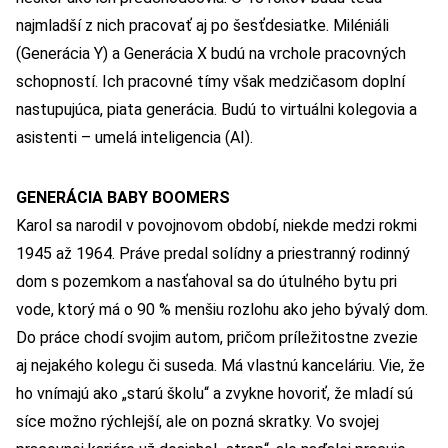
najmladší z nich pracovať aj po šesťdesiatke. Miléniáli
(Generácia Y) a Generácia X budú na vrchole pracovných
schopností. Ich pracovné tímy však medzičasom doplní
nastupujúca, piata generácia. Budú to virtuálni kolegovia a
asistenti – umelá inteligencia (AI).
GENERÁCIA BABY BOOMERS
Karol sa narodil v povojnovom období, niekde medzi rokmi
1945 až 1964. Práve predal solídny a priestranný rodinný
dom s pozemkom a nasťahoval sa do útulného bytu pri
vode, ktorý má o 90 % menšiu rozlohu ako jeho bývalý dom.
Do práce chodí svojim autom, pričom príležitostne zvezie
aj nejakého kolegu či suseda. Má vlastnú kanceláriu. Vie, že
ho vnímajú ako „starú školu“ a zvykne hovoriť, že mladí sú
síce možno rýchlejší, ale on pozná skratky. Vo svojej