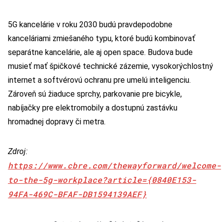
5G kancelárie v roku 2030 budú pravdepodobne
kanceláriami zmiešaného typu, ktoré budú kombinovať
separátne kancelárie, ale aj open space. Budova bude
musieť mať špičkové technické zázemie, vysokorýchlostný
internet a softvérovú ochranu pre umelú inteligenciu.
Zároveň sú žiaduce sprchy, parkovanie pre bicykle,
nabíjačky pre elektromobily a dostupnú zastávku
hromadnej dopravy či metra.
Zdroj:
https://www.cbre.com/thewayforward/welcome-
to-the-5g-workplace?article={0840E153-
94FA-469C-BFAF-DB1594139AEF}