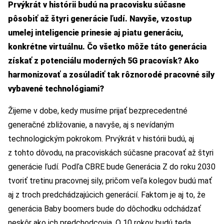
Prvýkrát v histórii budú na pracovisku súčasne
pôsobiť až štyri generácie ľudí. Navyše, vzostup
umelej inteligencie prinesie aj piatu generáciu,
konkrétne virtuálnu. Čo všetko môže táto generácia
získať z potenciálu moderných 5G pracovísk? Ako
harmonizovať a zosúladiť tak rôznorodé pracovné sily
vybavené technológiami?
Žijeme v dobe, kedy musíme prijať bezprecedentné
generačné zbližovanie, a navyše, aj s nevídaným
technologickým pokrokom. Prvýkrát v histórii budú, aj
z tohto dôvodu, na pracoviskách súčasne pracovať až štyri
generácie ľudí. Podľa CBRE bude Generácia Z do roku 2030
tvoriť tretinu pracovnej sily, pričom veľa kolegov budú mať
aj z troch predchádzajúcich generácií. Faktom je aj to, že
generácia Baby boomers bude do dôchodku odchádzať
neskôr ako ich predchodcovia. O 10 rokov budú teda