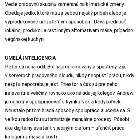
Vedie pracovnú skupinu zameranú na klimatické zmeny.
Obeduje jedlo, ktoré má za sebou nejaký príbeh alebo je
vyprodukované udržateľným spôsobom. Dáva prednosť
lokálnej produkcii a rastlinným alternatívam mäsa, prípadne
vegánskej kuchyni.
UMELÁ INTELIGENCIA
Peter sa nenarodil. Bol naprogramovaný a spustený. Žije
v serveroch pracovného cloudu, nikdy neopustí prácu, nikdy
nespí a nepotrebuje jesť. Priestor a čas sú pre neho
irelevantné veličiny, rovnako ako nálada jej kolegov. Andrew
je ochotný spolupracovať s kýmkoľvek a kedykoľvek.
Neustále pritom hľadá spôsoby spolupráce a učenia sa. S
veľkou radosťou automatizuje manuálne procesy. Pôsobí
ako digitálny asistent s jediným cieľom – uľahčiť prácu
kolegom z mäsa a kostí.