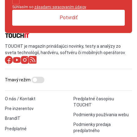
Súhlasím so
zásadami spracovaním údajov
.
Potvrdiť
TOUCHIT je magazín prinášajúci novinky, testy a analýzy zo
sveta technológií, hardvéru, softvéru či mobilných operátorov.
Tmavý režim
O nás / Kontakt
Predplatné časopisu
TOUCHIT
Pre inzerentov
Podmienky používania webu
BrandIT
Podmienky predaja
Predplatné
predplatného