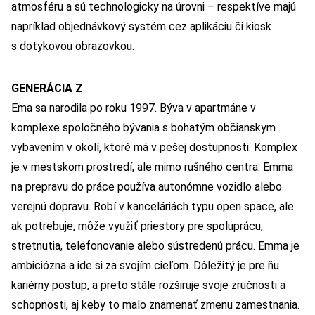
atmosféru a sú technologicky na úrovni – respektíve majú
napríklad objednávkový systém cez aplikáciu či kiosk
s dotykovou obrazovkou.
GENERÁCIA Z
Ema sa narodila po roku 1997. Býva v apartmáne v
komplexe spoločného bývania s bohatým občianskym
vybavením v okolí, ktoré má v pešej dostupnosti. Komplex
je v mestskom prostredí, ale mimo rušného centra. Emma
na prepravu do práce používa autonómne vozidlo alebo
verejnú dopravu. Robí v kanceláriách typu open space, ale
ak potrebuje, môže využiť priestory pre spoluprácu,
stretnutia, telefonovanie alebo sústredenú prácu. Emma je
ambiciózna a ide si za svojím cieľom. Dôležitý je pre ňu
kariérny postup, a preto stále rozširuje svoje zručnosti a
schopnosti, aj keby to malo znamenať zmenu zamestnania.