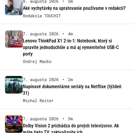
8. augusta 2026
•
5m
Aké vychytávky na upratovanie používame v redakcii?
Redakcia TOUCHIT
7. augusta 2026
•
4m
Lenovo ThinkPad X1 2-in-1: Notebook, ktorý si
opravíte jednoduchšie a má aj vymeniteľné USB-C
porty
Ondrej Macko
7. augusta 2026
•
2m
Napínavé dokumentárne seriály na Netflixe (týždeň
31)
Michal Reiter
7. augusta 2026
•
3m
Dolby Vision 2 prichádza do prvých televízorov. Ak
máte tieto TV, zaktualizujte ich