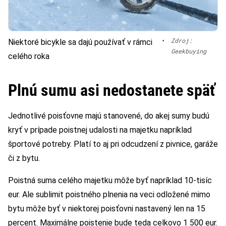
•
Zdroj:
Niektoré bicykle sa dajú používať v rámci
Geekbuying
celého roka
Plnú sumu asi nedostanete späť
Jednotlivé poisťovne majú stanovené, do akej sumy budú
kryť v prípade poistnej udalosti na majetku napríklad
športové potreby. Platí to aj pri odcudzení z pivnice, garáže
či z bytu.
Poistná suma celého majetku môže byť napríklad 10-tisíc
eur. Ale sublimit poistného plnenia na veci odložené mimo
bytu môže byť v niektorej poisťovni nastavený len na 15
percent. Maximálne poistenie bude teda celkovo 1 500 eur.