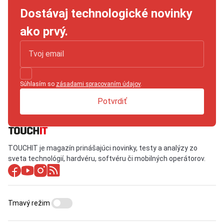
Dostávaj technologické novinky
ako prvý.
Súhlasím so
zásadami spracovaním údajov
.
Potvrdiť
TOUCHIT je magazín prinášajúci novinky, testy a analýzy zo
sveta technológií, hardvéru, softvéru či mobilných operátorov.
Tmavý režim