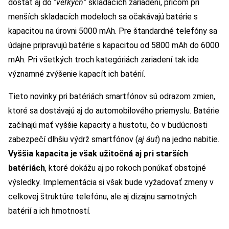
dostať aj do “
veľkých
” skladacích zariadení, pričom pri
menších skladacích modeloch sa očakávajú batérie s
kapacitou na úrovni 5000 mAh. Pre štandardné telefóny sa
údajne pripravujú batérie s kapacitou od 5800 mAh do 6000
mAh. Pri všetkých troch kategóriách zariadení tak ide
významné zvýšenie kapacít ich batérií.
Tieto novinky pri batériách smartfónov sú odrazom zmien,
ktoré sa dostávajú aj do automobilového priemyslu. Batérie
začínajú mať vyššie kapacity a hustotu, čo v budúcnosti
zabezpečí dlhšiu výdrž smartfónov (
aj áut
) na jedno nabitie.
Vyššia kapacita je však užitočná aj pri starších
batériách
, ktoré dokážu aj po rokoch ponúkať obstojné
výsledky. Implementácia si však bude vyžadovať zmeny v
celkovej štruktúre telefónu, ale aj dizajnu samotných
batérií a ich hmotností.