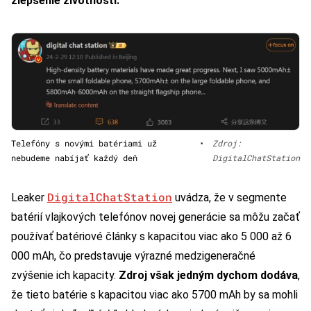
zlepšenie životnosti.
Telefóny s novými batériami už
•
Zdroj:
nebudeme nabíjať každý deň
DigitalChatStation
DigitalChatStation
Leaker
uvádza, že v segmente
batérií vlajkových telefónov novej generácie sa môžu začať
používať batériové články s kapacitou viac ako 5 000 až 6
000 mAh, čo predstavuje výrazné medzigeneračné
zvýšenie ich kapacity.
Zdroj však jedným dychom dodáva
,
že tieto batérie s kapacitou viac ako 5700 mAh by sa mohli