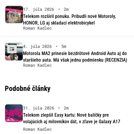
17. júla 2026
•
2m
Telekom rozšíril ponuku. Pribudli nové Motoroly,
HONOR, LG aj skladací elektrobicykel
Roman Kadlec
4. júla 2026
•
5m
Motorola MA2 prinesie bezdrôtové Android Auto aj do
staršieho auta. Má však jednu podmienku (RECENZIA)
Roman Kadlec
Podobné články
31. júla 2026
•
2m
Telekom zlepšil Easy kartu: Nové balíčky pre
volajúcich aj milovníkov dát, v zľave je Galaxy A17
Roman Kadlec