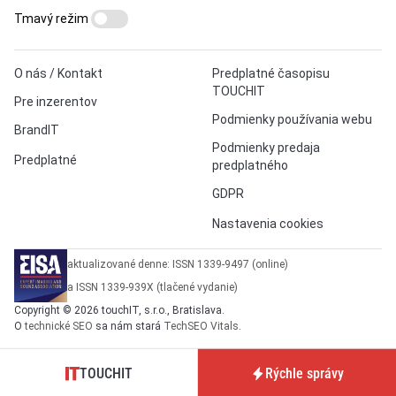
Tmavý režim
O nás / Kontakt
Predplatné časopisu
TOUCHIT
Pre inzerentov
Podmienky používania webu
BrandIT
Podmienky predaja
Predplatné
predplatného
GDPR
Nastavenia cookies
aktualizované denne: ISSN 1339-9497 (online)
a ISSN 1339-939X (tlačené vydanie)
Copyright © 2026 touchIT, s.r.o., Bratislava.
O
technické SEO
sa nám stará
TechSEO Vitals
.
TOUCHIT
Rýchle správy