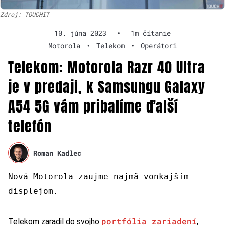
Zdroj: TOUCHIT
10. júna 2023
•
1m čítanie
Motorola
•
Telekom
•
Operátori
Telekom: Motorola Razr 40 Ultra
je v predaji, k Samsungu Galaxy
A54 5G vám pribalíme ďalší
telefón
Roman Kadlec
Nová Motorola zaujme najmä vonkajším
displejom.
portfólia zariadení
Telekom zaradil do svojho
,