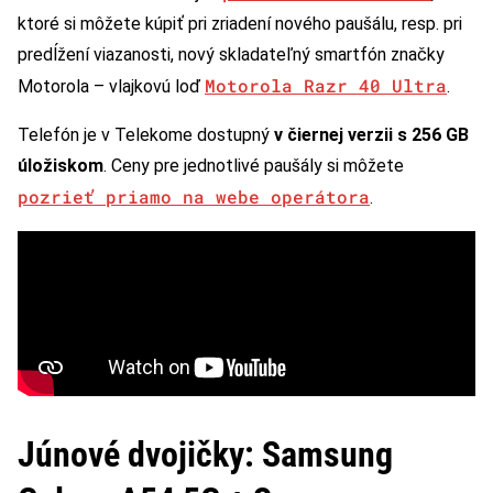
ktoré si môžete kúpiť pri zriadení nového paušálu, resp. pri
predĺžení viazanosti, nový skladateľný smartfón značky
Motorola Razr 40 Ultra
Motorola – vlajkovú loď
.
Telefón je v Telekome dostupný
v čiernej verzii s 256 GB
úložiskom
. Ceny pre jednotlivé paušály si môžete
pozrieť priamo na webe operátora
.
Júnové dvojičky: Samsung