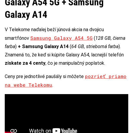
Galaxy A54 5G + Samsung
Galaxy A14
V Telekome naďalej beží júnová akcia na dvojicu
Samsung Galaxy A54 5G
smartfónov
(
128 GB, čierna
farba
)
+ Samsung Galaxy A14
(
64 GB, strieborná farba
).
Znamená to, že keď si kúpite Galaxy A54, lacnejší telefón
získate za 4 centy
, čo je manipulačný poplatok.
pozrieť priamo
Ceny pre jednotlivé paušály si môžete
na webe Telekomu
.