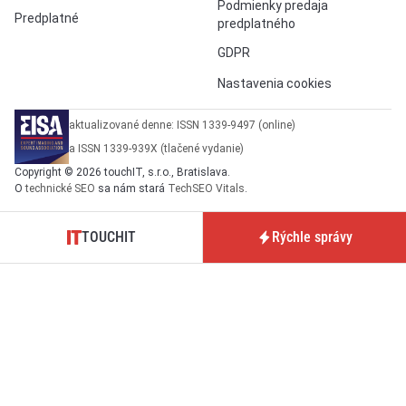
Podmienky predaja
Predplatné
predplatného
GDPR
Nastavenia cookies
aktualizované denne: ISSN 1339-9497 (online)
a ISSN 1339-939X (tlačené vydanie)
Copyright © 2026 touchIT, s.r.o., Bratislava.
O
technické SEO
sa nám stará
TechSEO Vitals
.
TOUCHIT
Rýchle správy