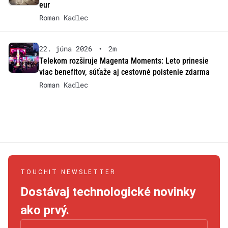
eur
Roman Kadlec
22. júna 2026
•
2m
Telekom rozširuje Magenta Moments: Leto prinesie
viac benefitov, súťaže aj cestovné poistenie zdarma
Roman Kadlec
TOUCHIT NEWSLETTER
Dostávaj technologické novinky
ako prvý.