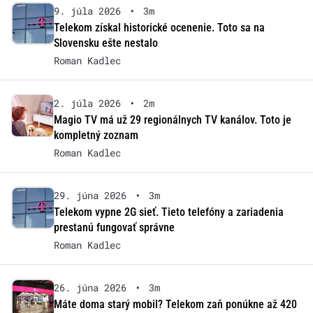
9. júla 2026
•
3m
Telekom získal historické ocenenie. Toto sa na
Slovensku ešte nestalo
Roman Kadlec
2. júla 2026
•
2m
Magio TV má už 29 regionálnych TV kanálov. Toto je
kompletný zoznam
Roman Kadlec
29. júna 2026
•
3m
Telekom vypne 2G sieť. Tieto telefóny a zariadenia
prestanú fungovať správne
Roman Kadlec
26. júna 2026
•
3m
Máte doma starý mobil? Telekom zaň ponúkne až 420