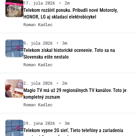
17. júla 2026
•
2m
Telekom rozšíril ponuku. Pribudli nové Motoroly,
HONOR, LG aj skladací elektrobicykel
Roman Kadlec
9. júla 2026
•
3m
Telekom získal historické ocenenie. Toto sa na
Slovensku ešte nestalo
Roman Kadlec
2. júla 2026
•
2m
Magio TV má už 29 regionálnych TV kanálov. Toto je
kompletný zoznam
Roman Kadlec
29. júna 2026
•
3m
Telekom vypne 2G sieť. Tieto telefóny a zariadenia