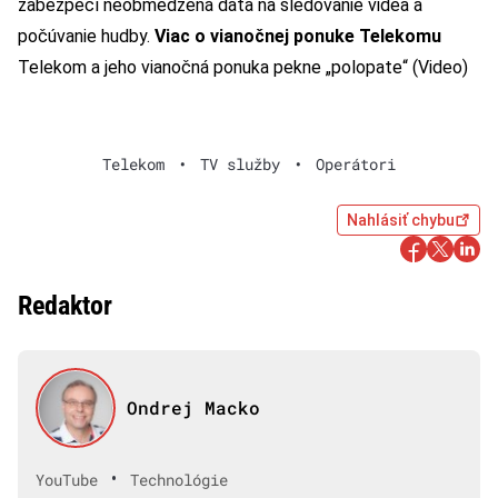
zabezpečí neobmedzená dáta na sledovanie videa a
počúvanie hudby.
Viac o vianočnej ponuke Telekomu
Telekom a jeho vianočná ponuka pekne „polopate“ (Video)
Telekom
•
TV služby
•
Operátori
Nahlásiť chybu
Redaktor
Ondrej Macko
•
YouTube
Technológie