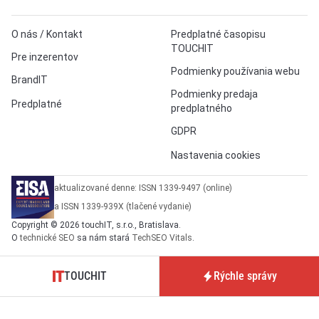
O nás / Kontakt
Predplatné časopisu
TOUCHIT
Pre inzerentov
Podmienky používania webu
BrandIT
Podmienky predaja
Predplatné
predplatného
GDPR
Nastavenia cookies
aktualizované denne: ISSN 1339-9497 (online)
a ISSN 1339-939X (tlačené vydanie)
Copyright © 2026 touchIT, s.r.o., Bratislava.
O
technické SEO
sa nám stará
TechSEO Vitals
.
TOUCHIT
Rýchle správy