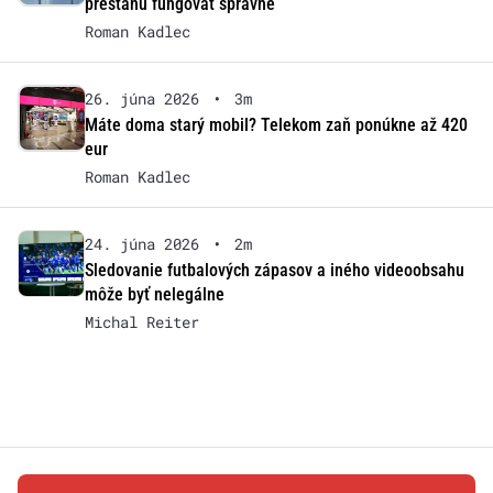
prestanú fungovať správne
Roman Kadlec
26. júna 2026
•
3m
Máte doma starý mobil? Telekom zaň ponúkne až 420
eur
Roman Kadlec
24. júna 2026
•
2m
Sledovanie futbalových zápasov a iného videoobsahu
môže byť nelegálne
Michal Reiter