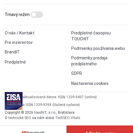
Tmavý režim
O nás / Kontakt
Predplatné časopisu
TOUCHIT
Pre inzerentov
Podmienky používania webu
BrandIT
Podmienky predaja
Predplatné
predplatného
GDPR
Nastavenia cookies
aktualizované denne: ISSN 1339-9497 (online)
a ISSN 1339-939X (tlačené vydanie)
Copyright © 2026 touchIT, s.r.o., Bratislava.
O
technické SEO
sa nám stará
TechSEO Vitals
.