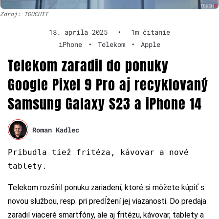
Zdroj: TOUCHIT
18. apríla 2025
•
1m čítanie
iPhone
•
Telekom
•
Apple
Telekom zaradil do ponuky
Google Pixel 9 Pro aj recyklovaný
Samsung Galaxy S23 a iPhone 14
Roman Kadlec
Pribudla tiež fritéza, kávovar a nové
tablety.
Telekom rozšíril ponuku zariadení, ktoré si môžete kúpiť s
novou službou, resp. pri predĺžení jej viazanosti. Do predaja
zaradil viaceré smartfóny, ale aj fritézu, kávovar, tablety a