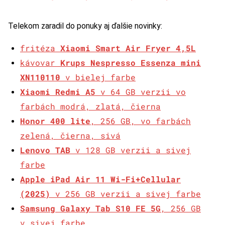
Telekom zaradil do ponuky aj ďalšie novinky:
fritéza
Xiaomi Smart Air Fryer 4,5L
kávovar
Krups Nespresso Essenza mini
XN110110
v bielej farbe
Xiaomi Redmi A5
v 64 GB verzii vo
farbách modrá, zlatá, čierna
Honor 400 lite
, 256 GB, vo farbách
zelená, čierna, sivá
Lenovo TAB
v 128 GB verzii a sivej
farbe
Apple iPad Air 11 Wi-Fi+Cellular
(2025)
v 256 GB verzii a sivej farbe
Samsung Galaxy Tab S10 FE 5G
, 256 GB
v sivej farbe