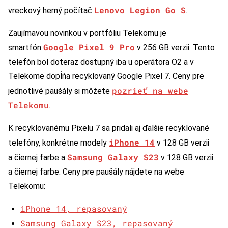
Lenovo Legion Go S
vreckový herný počítač
.
Zaujímavou novinkou v portfóliu Telekomu je
Google Pixel 9 Pro
smartfón
v 256 GB verzii. Tento
telefón bol doteraz dostupný iba u operátora O2 a v
Telekome dopĺňa recyklovaný Google Pixel 7. Ceny pre
pozrieť na webe
jednotlivé paušály si môžete
Telekomu
.
K recyklovanému Pixelu 7 sa pridali aj ďalšie recyklované
iPhone 14
telefóny, konkrétne modely
v 128 GB verzii
Samsung Galaxy S23
a čiernej farbe a
v 128 GB verzii
a čiernej farbe. Ceny pre paušály nájdete na webe
Telekomu:
iPhone 14, repasovaný
Samsung Galaxy S23, repasovaný