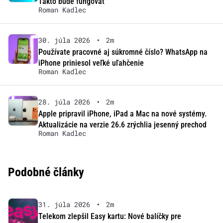
Takto bude fungovať
Roman Kadlec
30. júla 2026
•
2m
Používate pracovné aj súkromné číslo? WhatsApp na
iPhone priniesol veľké uľahčenie
Roman Kadlec
28. júla 2026
•
2m
Apple pripravil iPhone, iPad a Mac na nové systémy.
Aktualizácie na verzie 26.6 zrýchlia jesenný prechod
Roman Kadlec
Podobné články
31. júla 2026
•
2m
Telekom zlepšil Easy kartu: Nové balíčky pre