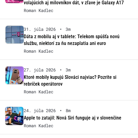
volajúcich aj milovníkov dát, v zľave je Galaxy A17
Roman Kadlec
31. júla 2026
•
3m
Dáta z mobilu aj v tablete: Telekom spúšťa novú
službu, niektorí za ňu nezaplatia ani euro
Roman Kadlec
27. júla 2026
•
3m
Ktoré mobily kupujú Slováci najviac? Pozrite si
rebríček operátorov
Roman Kadlec
24. júla 2026
•
8m
Apple to zatajil: Nová Siri funguje aj v slovenčine
Roman Kadlec