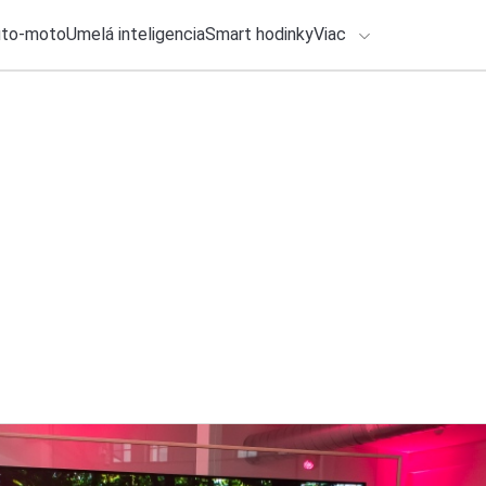
uto-moto
Umelá inteligencia
Smart hodinky
Viac
HLO BY VÁS ZAUJÍMAŤ
Spolupráca
lačové správy
30. júla 2026
•
3m
ADÁVANIA
Legendy na pódiu a
17. ročník Cibula F
Zadajte frázu pre vyhľadanie
Redakcia TOUCHIT