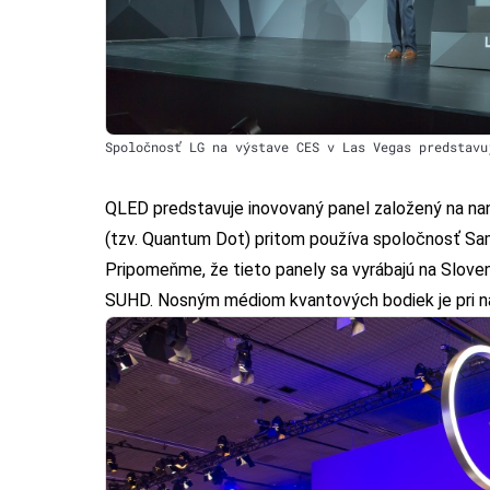
Spoločnosť LG na výstave CES v Las Vegas predstavu
QLED predstavuje inovovaný panel založený na nan
(tzv. Quantum Dot) pritom používa spoločnosť Sam
Pripomeňme, že tieto panely sa vyrábajú na Slove
SUHD. Nosným médiom kvantových bodiek je pri na