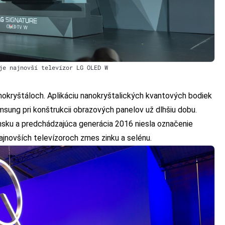
je najnovší televízor LG OLED W
okryštáloch. Aplikáciu nanokryštalických kvantových bodiek
sung pri konštrukcii obrazových panelov už dlhšiu dobu.
nsku a predchádzajúca generácia 2016 niesla označenie
jnovších televízoroch zmes zinku a selénu.