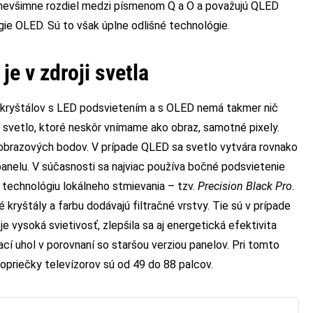
 nevšimne rozdiel medzi písmenom Q a O a považujú QLED
ógie OLED. Sú to však úplne odlišné technológie.
e v zdroji svetla
h kryštálov s LED podsvietením a s OLED nemá takmer nič
 svetlo, ktoré neskôr vnímame ako obraz, samotné pixely.
 obrazových bodov. V prípade QLED sa svetlo vytvára rovnako
anelu. V súčasnosti sa najviac používa bočné podsvietenie
 technológiu lokálneho stmievania – tzv.
Precision Black Pro
.
 kryštály a farbu dodávajú filtračné vrstvy. Tie sú v prípade
vysoká svietivosť, zlepšila sa aj energetická efektivita
ací uhol v porovnaní so staršou verziou panelov. Pri tomto
lopriečky televízorov sú od 49 do 88 palcov.