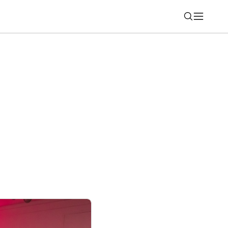
Nájsť
 absolútny klúdek v Ploom zóne. Taký bol
estu