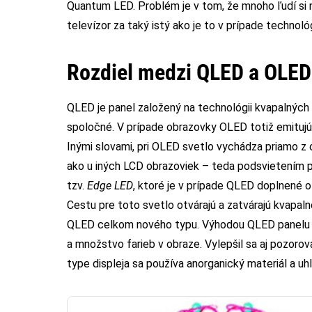
Quantum LED. Problém je v tom, že mnoho ľudí si
televízor za taký istý ako je to v prípade technol
Rozdiel medzi QLED a OLED j
QLED je panel založený na technológii kvapalnýc
spoločné. V prípade obrazovky OLED totiž emitujú
Inými slovami, pri OLED svetlo vychádza priamo z
ako u iných LCD obrazoviek – teda podsvietením p
tzv.
Edge LED
, ktoré je v prípade QLED doplnené o
Cestu pre toto svetlo otvárajú a zatvárajú kvapalné
QLED celkom nového typu. Výhodou QLED panelu je 
a množstvo farieb v obraze. Vylepšil sa aj pozorov
type displeja sa používa anorganický materiál a uh