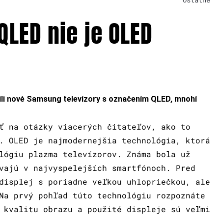
QLED nie je OLED
ili nové Samsung televízory s označením QLED, mnohí
ť na otázky viacerých čitateľov, ako to
. OLED je najmodernejšia technológia, ktorá
lógiu plazma televízorov. Známa bola už
vajú v najvyspelejších smartfónoch. Pred
displej s poriadne veľkou uhlopriečkou, ale
Na prvý pohľad túto technológiu rozpoznáte
 kvalitu obrazu a použité displeje sú veľmi