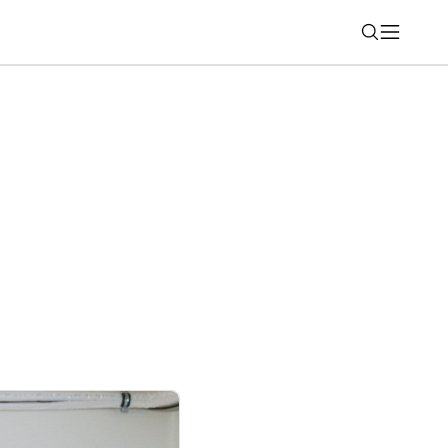
Nájsť
P: Máte poistené vozidlo? Tento nástroj
ť stovky eur