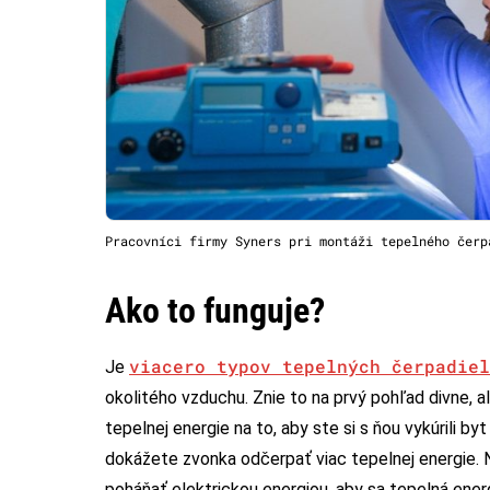
Pracovníci firmy Syners pri montáži tepelného čerp
Ako to funguje?
viacero typov tepelných čerpadiel
Je
okolitého vzduchu. Znie to na prvý pohľad divne, a
tepelnej energie na to, aby ste si s ňou vykúrili b
dokážete zvonka odčerpať viac tepelnej energie. N
poháňať elektrickou energiou, aby sa tepelná energi