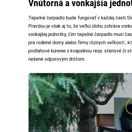
Vnútorná a vonkajšia jedno
Tepelné čerpadlo bude fungovať v každej časti Sl
Pravdou je však aj to, že veľkú úlohu zohráva vonk
vonkajšej jednotky, čím tepelné čerpadlo musí ča
pre rodinné domy alebo firmy rôznych veľkostí , k
podlahové kúrenie s kvapalinou resp. stenové či st
riešené odporovým drôtom.