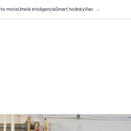
uto-moto
Umelá inteligencia
Smart hodinky
Viac
HLO BY VÁS ZAUJÍMAŤ
lačové správy
3. augusta 2026
•
2m
Novela zákona o PZ
ADÁVANIA
vám pomôže ušetri
Zadajte frázu pre vyhľadanie
Katarína Šimková