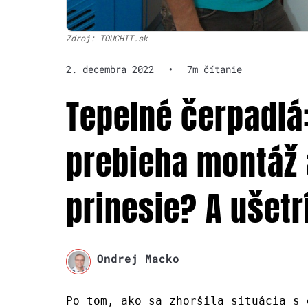
Zdroj: TOUCHIT.sk
2. decembra 2022
•
7m čítanie
Tepelné čerpadlá:
prebieha montáž 
prinesie? A ušetr
Ondrej Macko
Po tom, ako sa zhoršila situácia s 