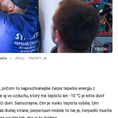
adla
•
Zdroj: TOUCHIT.sk
, pričom to najpoužívanejšie čerpá tepelnú energiu z
le aj vo vzduchu, ktorý má teplotu len -10 °C je ešte dosť
yt či dom. Samozrejme, čím je vonku teplota vyššia, tým
a druhej strane, perpetuum mobile to nie je, čerpadlo musíte
a využila tak, ako si to želáme.