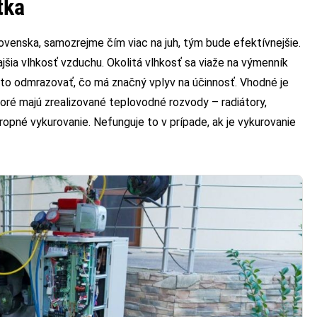
tka
ovenska, samozrejme čím viac na juh, tým bude efektívnejšie.
ajšia vlhkosť vzduchu. Okolitá vlhkosť sa viaže na výmenník
sto odmrazovať, čo má značný vplyv na účinnosť. Vhodné je
toré majú zrealizované teplovodné rozvody – radiátory,
ropné vykurovanie. Nefunguje to v prípade, ak je vykurovanie