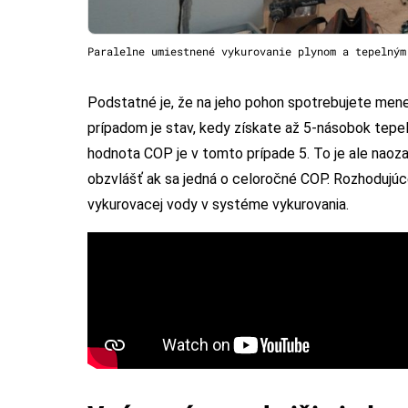
Paralelne umiestnené vykurovanie plynom a tepelným
Podstatné je, že na jeho pohon spotrebujete menej
prípadom je stav, kedy získate až 5-násobok tepel
hodnota COP je v tomto prípade 5. To je ale naozaj 
obzvlášť ak sa jedná o celoročné COP. Rozhodujúce
vykurovacej vody v systéme vykurovania.