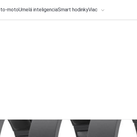
uto-moto
Umelá inteligencia
Smart hodinky
Viac
HLO BY VÁS ZAUJÍMAŤ
lačové správy
31. júla 2026
•
2m
Platíte za Office? 
ADÁVANIA
reklamu na vyšší ba
Zadajte frázu pre vyhľadanie
Michal Reiter