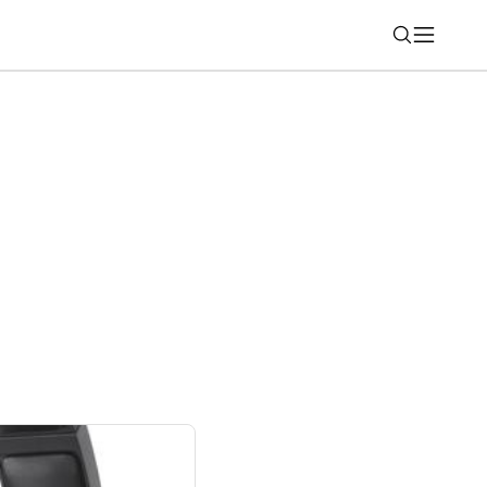
Nájsť
Aj tak vám Microsoft bude zobrazovať
lík