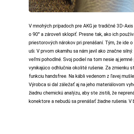
V mnohých prípadoch pre AKG je tradičné 3D-Axis 
o 90° a zároveň sklopiť. Presne tak, ako ich použí
priestorových nárokov pri prenášaní. Tým, že ide o
uši. V prvom okamihu sa nám javil ako značne silný
veľmi pohodlné. Svoj podiel na tom nesie aj jemné
vynikajúco odhlučnia okolité rušenie. Za zmienku sto
funkciu handsfree. Na kábli vedenom z ľavej mušle 
Výrobca si dal záležať aj na jeho materiálovom vy
žiadnu chemickú analýzu, aby ste zistili, že nepre
konektore a nebudú sa prenášať žiadne rušenia. V b