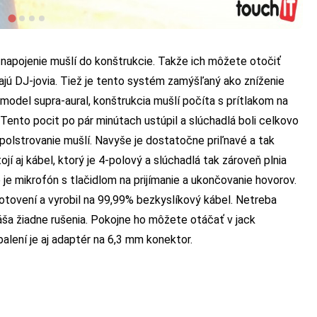
napojenie mušlí do konštrukcie. Takže ich môžete otočiť
vajú DJ-jovia. Tiež je tento systém zamýšľaný ako zníženie
 model supra-aural, konštrukcia mušlí počíta s prítlakom na
. Tento pocit po pár minútach ustúpil a slúchadlá boli celkovo
 polstrovanie mušlí. Navyše je dostatočne priľnavé a tak
jí aj kábel, ktorý je 4-polový a slúchadlá tak zároveň plnia
je mikrofón s tlačidlom na prijímanie a ukončovanie hovorov.
hotovení a vyrobil na 99,99% bezkyslíkový kábel. Netreba
náša žiadne rušenia. Pokojne ho môžete otáčať v jack
alení je aj adaptér na 6,3 mm konektor.