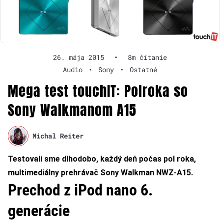
26. mája 2015
•
8m čítanie
Audio
•
Sony
•
Ostatné
Mega test touchIT: Polroka so
Sony Walkmanom A15
Michal Reiter
Testovali sme dlhodobo, každý deň počas pol roka,
multimediálny prehrávač Sony Walkman NWZ-A15.
Prechod z iPod nano 6.
generácie