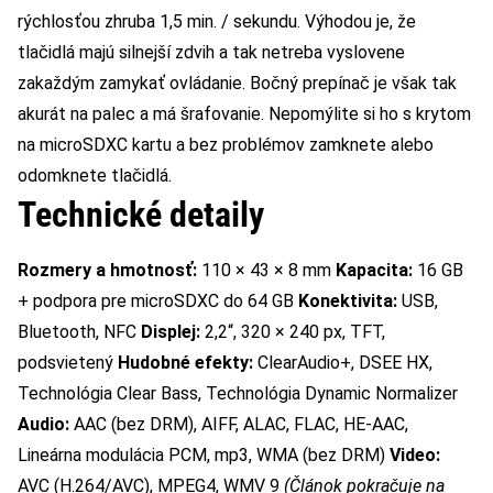
rýchlosťou zhruba 1,5 min. / sekundu. Výhodou je, že
tlačidlá majú silnejší zdvih a tak netreba vyslovene
zakaždým zamykať ovládanie. Bočný prepínač je však tak
akurát na palec a má šrafovanie. Nepomýlite si ho s krytom
na microSDXC kartu a bez problémov zamknete alebo
odomknete tlačidlá.
Technické detaily
Rozmery a hmotnosť:
110 × 43 × 8 mm
Kapacita:
16 GB
+ podpora pre microSDXC do 64 GB
Konektivita:
USB,
Bluetooth, NFC
Displej:
2,2“, 320 × 240 px, TFT,
podsvietený
Hudobné efekty:
ClearAudio+, DSEE HX,
Technológia Clear Bass, Technológia Dynamic Normalizer
Audio:
AAC (bez DRM), AIFF, ALAC, FLAC, HE-AAC,
Lineárna modulácia PCM, mp3, WMA (bez DRM)
Video:
AVC (H.264/AVC), MPEG4, WMV 9
(Článok pokračuje na