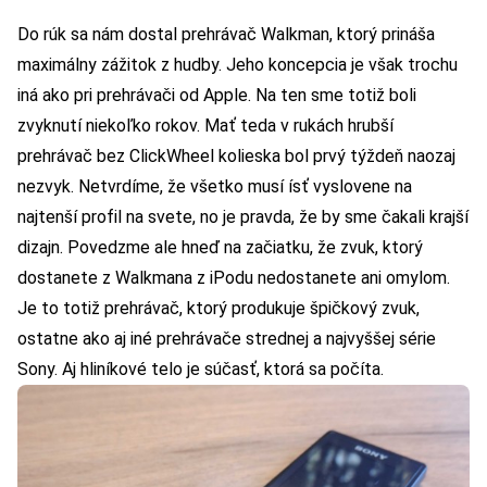
Do rúk sa nám dostal prehrávač Walkman, ktorý prináša
maximálny zážitok z hudby. Jeho koncepcia je však trochu
iná ako pri prehrávači od Apple. Na ten sme totiž boli
zvyknutí niekoľko rokov. Mať teda v rukách hrubší
prehrávač bez ClickWheel kolieska bol prvý týždeň naozaj
nezvyk. Netvrdíme, že všetko musí ísť vyslovene na
najtenší profil na svete, no je pravda, že by sme čakali krajší
dizajn. Povedzme ale hneď na začiatku, že zvuk, ktorý
dostanete z Walkmana z iPodu nedostanete ani omylom.
Je to totiž prehrávač, ktorý produkuje špičkový zvuk,
ostatne ako aj iné prehrávače strednej a najvyššej série
Sony. Aj hliníkové telo je súčasť, ktorá sa počíta.