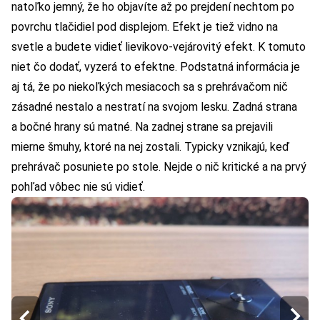
natoľko jemný, že ho objavíte až po prejdení nechtom po
povrchu tlačidiel pod displejom. Efekt je tiež vidno na
svetle a budete vidieť lievikovo-vejárovitý efekt. K tomuto
niet čo dodať, vyzerá to efektne. Podstatná informácia je
aj tá, že po niekoľkých mesiacoch sa s prehrávačom nič
zásadné nestalo a nestratí na svojom lesku. Zadná strana
a bočné hrany sú matné. Na zadnej strane sa prejavili
mierne šmuhy, ktoré na nej zostali. Typicky vznikajú, keď
prehrávač posuniete po stole. Nejde o nič kritické a na prvý
pohľad vôbec nie sú vidieť.