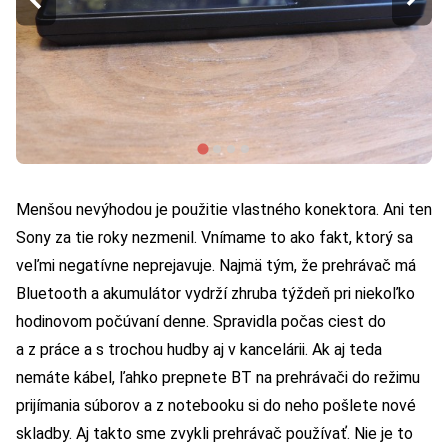
Menšou nevýhodou je použitie vlastného konektora. Ani ten
Sony za tie roky nezmenil. Vnímame to ako fakt, ktorý sa
veľmi negatívne neprejavuje. Najmä tým, že prehrávač má
Bluetooth a akumulátor vydrží zhruba týždeň pri niekoľko
hodinovom počúvaní denne. Spravidla počas ciest do
a z práce a s trochou hudby aj v kancelárii. Ak aj teda
nemáte kábel, ľahko prepnete BT na prehrávači do režimu
prijímania súborov a z notebooku si do neho pošlete nové
skladby. Aj takto sme zvykli prehrávač používať. Nie je to