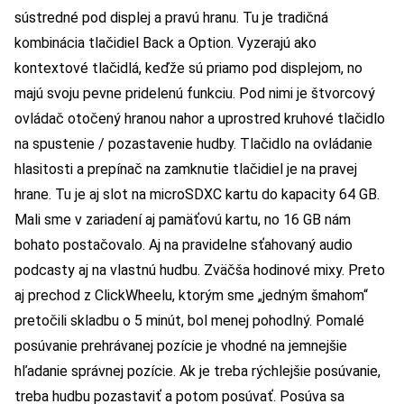
sústredné pod displej a pravú hranu. Tu je tradičná
kombinácia tlačidiel Back a Option. Vyzerajú ako
kontextové tlačidlá, keďže sú priamo pod displejom, no
majú svoju pevne pridelenú funkciu. Pod nimi je štvorcový
ovládač otočený hranou nahor a uprostred kruhové tlačidlo
na spustenie / pozastavenie hudby. Tlačidlo na ovládanie
hlasitosti a prepínač na zamknutie tlačidiel je na pravej
hrane. Tu je aj slot na microSDXC kartu do kapacity 64 GB.
Mali sme v zariadení aj pamäťovú kartu, no 16 GB nám
bohato postačovalo. Aj na pravidelne sťahovaný audio
podcasty aj na vlastnú hudbu. Zväčša hodinové mixy. Preto
aj prechod z ClickWheelu, ktorým sme „jedným šmahom“
pretočili skladbu o 5 minút, bol menej pohodlný. Pomalé
posúvanie prehrávanej pozície je vhodné na jemnejšie
hľadanie správnej pozície. Ak je treba rýchlejšie posúvanie,
treba hudbu pozastaviť a potom posúvať. Posúva sa