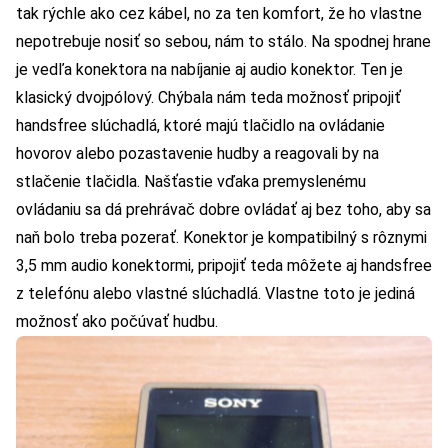
tak rýchle ako cez kábel, no za ten komfort, že ho vlastne
nepotrebuje nosiť so sebou, nám to stálo. Na spodnej hrane
je vedľa konektora na nabíjanie aj audio konektor. Ten je
klasický dvojpólový. Chýbala nám teda možnosť pripojiť
handsfree slúchadlá, ktoré majú tlačidlo na ovládanie
hovorov alebo pozastavenie hudby a reagovali by na
stlačenie tlačidla. Našťastie vďaka premyslenému
ovládaniu sa dá prehrávač dobre ovládať aj bez toho, aby sa
naň bolo treba pozerať. Konektor je kompatibilný s rôznymi
3,5 mm audio konektormi, pripojiť teda môžete aj handsfree
z telefónu alebo vlastné slúchadlá. Vlastne toto je jediná
možnosť ako počúvať hudbu.