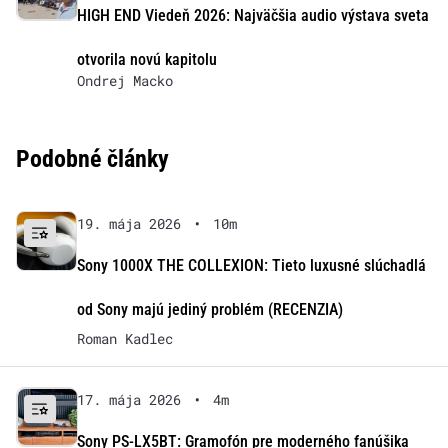
HIGH END Viedeň 2026: Najväčšia audio výstava sveta
otvorila novú kapitolu
Ondrej Macko
Podobné články
19. mája 2026
•
10m
Sony 1000X THE COLLEXION: Tieto luxusné slúchadlá
od Sony majú jediný problém (RECENZIA)
Roman Kadlec
17. mája 2026
•
4m
Sony PS-LX5BT: Gramofón pre moderného fanúšika