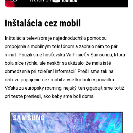
Inštalácia cez mobil
Inštalácia televízora je najjednoduchšia pomocou
prepojenia s mobilným telefónom a zabralo nám to pár
minút. Použili sme hosťovskú Wi-Fi sieť v Samsungu, ktorá
bola síce rýchla, ale neskôr sa ukázalo, že mala isté
obmedzenia pri zdieľaní informácií. Prešli sme tak na
dátové pripojenie cez mobil a všetko bolo v poriadku.
Vďaka za európsky roaming, nejaký ten gigabajt sme totiž
pri teste preniesli, ako keby sme boli doma.