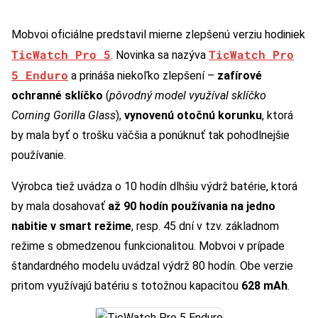
Mobvoi oficiálne predstavil mierne zlepšenú verziu hodiniek
TicWatch Pro 5
TicWatch Pro
. Novinka sa nazýva
5 Enduro
a prináša niekoľko zlepšení –
zafírové
ochranné sklíčko
(
pôvodný model využíval sklíčko
Corning Gorilla Glass
),
vynovenú otočnú korunku
, ktorá
by mala byť o trošku väčšia a ponúknuť tak pohodlnejšie
používanie.
Výrobca tiež uvádza o 10 hodín dlhšiu výdrž batérie, ktorá
by mala dosahovať
až 90 hodín používania na jedno
nabitie v smart režime
, resp. 45 dní v tzv. základnom
režime s obmedzenou funkcionalitou. Mobvoi v prípade
štandardného modelu uvádzal výdrž 80 hodín. Obe verzie
pritom využívajú batériu s totožnou kapacitou
628 mAh
.