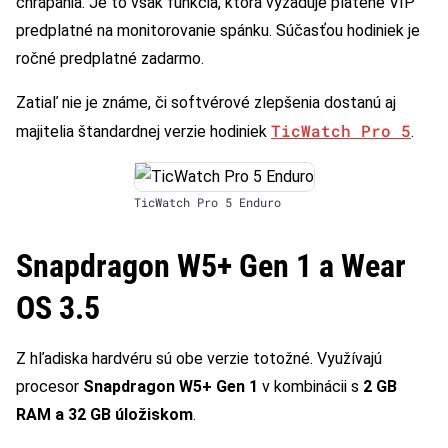
chrápania. Je to však funkcia, ktorá vyžaduje platené VIP
predplatné na monitorovanie spánku. Súčasťou hodiniek je
ročné predplatné zadarmo.
Zatiaľ nie je známe, či softvérové zlepšenia dostanú aj
TicWatch Pro 5
majitelia štandardnej verzie hodiniek
.
TicWatch Pro 5 Enduro
Snapdragon W5+ Gen 1 a Wear
OS 3.5
Z hľadiska hardvéru sú obe verzie totožné. Využívajú
procesor
Snapdragon W5+ Gen 1
v kombinácii s
2 GB
RAM a 32 GB úložiskom
.