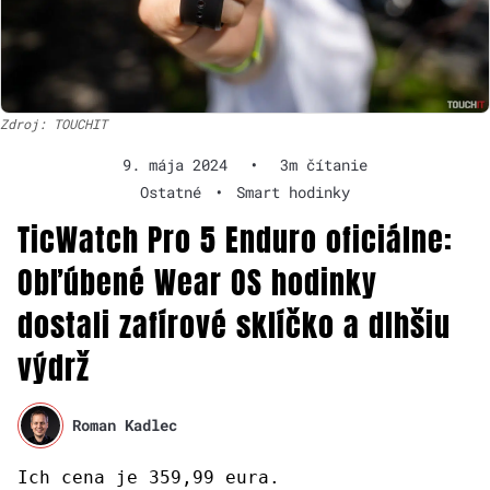
Zdroj: TOUCHIT
9. mája 2024
•
3m čítanie
Ostatné
•
Smart hodinky
TicWatch Pro 5 Enduro oficiálne:
Obľúbené Wear OS hodinky
dostali zafírové sklíčko a dlhšiu
výdrž
Roman Kadlec
Ich cena je 359,99 eura.