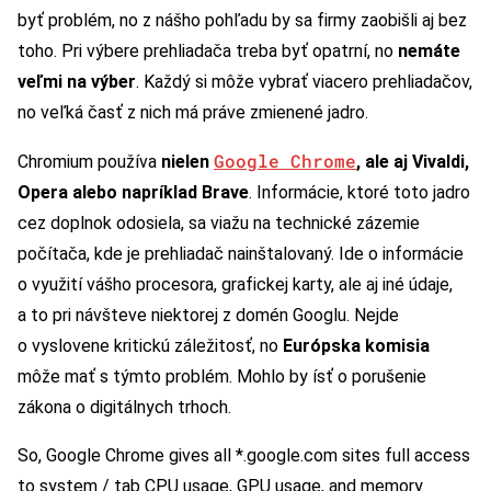
byť problém, no z nášho pohľadu by sa firmy zaobišli aj bez
toho. Pri výbere prehliadača treba byť opatrní, no
nemáte
veľmi na výber
. Každý si môže vybrať viacero prehliadačov,
no veľká časť z nich má práve zmienené jadro.
Google Chrome
Chromium používa
nielen
, ale aj Vivaldi,
Opera alebo napríklad Brave
. Informácie, ktoré toto jadro
cez doplnok odosiela, sa viažu na technické zázemie
počítača, kde je prehliadač nainštalovaný. Ide o informácie
o využití vášho procesora, grafickej karty, ale aj iné údaje,
a to pri návšteve niektorej z domén Googlu. Nejde
o vyslovene kritickú záležitosť, no
Európska komisia
môže mať s týmto problém. Mohlo by ísť o porušenie
zákona o digitálnych trhoch.
So, Google Chrome gives all *.google.com sites full access
to system / tab CPU usage, GPU usage, and memory