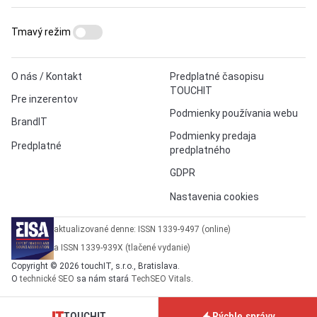
Tmavý režim
O nás / Kontakt
Predplatné časopisu
TOUCHIT
Pre inzerentov
Podmienky používania webu
BrandIT
Podmienky predaja
Predplatné
predplatného
GDPR
Nastavenia cookies
aktualizované denne: ISSN 1339-9497 (online)
a ISSN 1339-939X (tlačené vydanie)
Copyright © 2026 touchIT, s.r.o., Bratislava.
O
technické SEO
sa nám stará
TechSEO Vitals
.
TOUCHIT
Rýchle správy