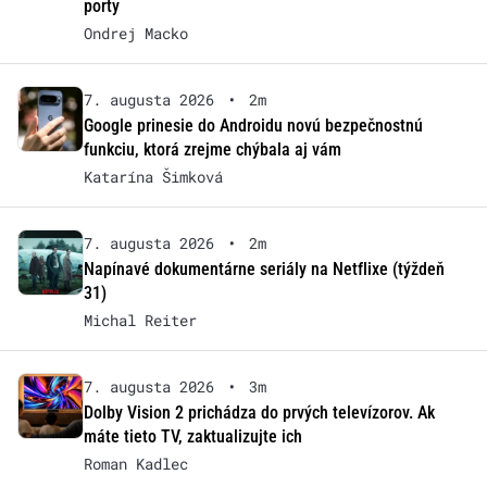
porty
Ondrej Macko
7. augusta 2026
•
2m
Google prinesie do Androidu novú bezpečnostnú
funkciu, ktorá zrejme chýbala aj vám
Katarína Šimková
7. augusta 2026
•
2m
Napínavé dokumentárne seriály na Netflixe (týždeň
31)
Michal Reiter
7. augusta 2026
•
3m
Dolby Vision 2 prichádza do prvých televízorov. Ak
máte tieto TV, zaktualizujte ich
Roman Kadlec