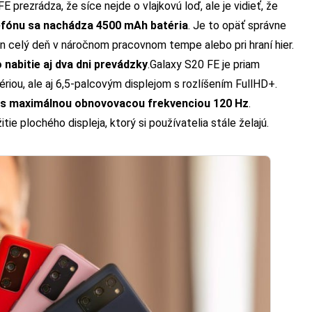
prezrádza, že síce nejde o vlajkovú loď, ale je vidieť, že
lefónu sa nachádza 4500 mAh batéria
. Je to opäť správne
n celý deň v náročnom pracovnom tempe alebo pri hraní hier.
 nabitie aj dva dni prevádzky
.
Galaxy S20 FE je priam
riou, ale aj 6,5-palcovým displejom s rozlíšením FullHD+.
 s maximálnou obnovovacou frekvenciou 120 Hz
.
ie plochého displeja, ktorý si používatelia stále želajú.