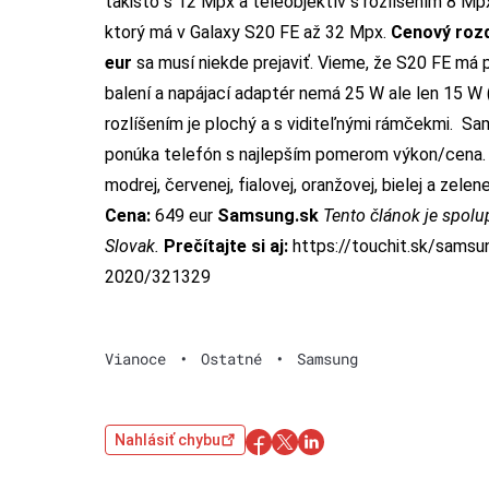
takisto s 12 Mpx a teleobjektív s rozlíšením 8 Mpx
ktorý má v Galaxy S20 FE až 32 Mpx.
Cenový rozd
eur
sa musí niekde prejaviť. Vieme, že S20 FE má
balení a napájací adaptér nemá 25 W ale len 15 W 
rozlíšením je plochý a s viditeľnými rámčekmi.
Sam
ponúka telefón s najlepším pomerom výkon/cena
modrej, červenej, fialovej, oranžovej, bielej a zele
Cena:
649 eur
Samsung.sk
Tento článok je spol
Slovak.
Prečítajte si aj:
https://touchit.sk/samsu
2020/321329
Vianoce
•
Ostatné
•
Samsung
Nahlásiť chybu