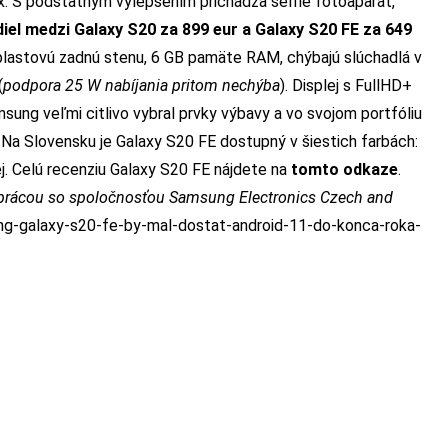
. S p
odstatným vylepšením prichádza selfie fotoaparát,
iel medzi Galaxy S20 za 899 eur a Galaxy S20 FE za 649
 plastovú zadnú stenu, 6 GB pamäte RAM, chýbajú slúchadlá v
(
podpora 25 W nabíjania pritom nechýba
).
Displej s FullHD+
sung veľmi citlivo vybral prvky výbavy a vo svojom portfóliu
.
Na Slovensku je Galaxy S20 FE dostupný v šiestich farbách:
nej. Celú recenziu Galaxy S20 FE nájdete na
tomto odkaze
.
uprácou so spoločnosťou Samsung Electronics Czech and
ng-galaxy-s20-fe-by-mal-dostat-android-11-do-konca-roka-