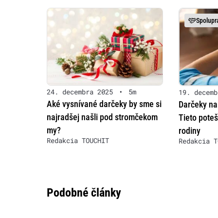
Spolupr
24. decembra 2025
•
5m
19. decemb
Aké vysnívané darčeky by sme si
Darčeky na
najradšej našli pod stromčekom
Tieto pote
my?
rodiny
Redakcia TOUCHIT
Redakcia T
Podobné články