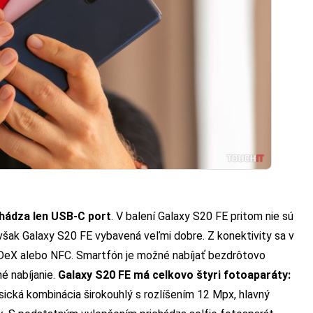
chádza len USB-C port
. V balení Galaxy S20 FE pritom nie sú
však Galaxy S20 FE vybavená veľmi dobre. Z konektivity sa v
 DeX alebo NFC.
Smartfón je možné nabíjať bezdrôtovo
é nabíjanie.
Galaxy S20 FE má celkovo štyri fotoaparáty:
asická kombinácia širokouhlý s rozlíšením 12 Mpx, hlavný