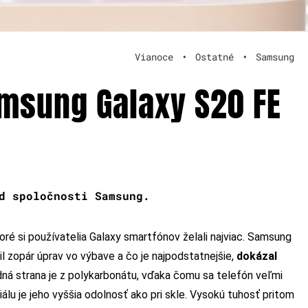
Vianoce
•
Ostatné
•
Samsung
amsung Galaxy S20 FE
nd spoločnosti Samsung.
oré si používatelia Galaxy smartfónov želali najviac. Samsung
vil zopár úprav vo výbave a čo je najpodstatnejšie,
dokázal
ná strana je z polykarbonátu, vďaka čomu sa telefón veľmi
álu je jeho vyššia odolnosť ako pri skle. Vysokú tuhosť pritom