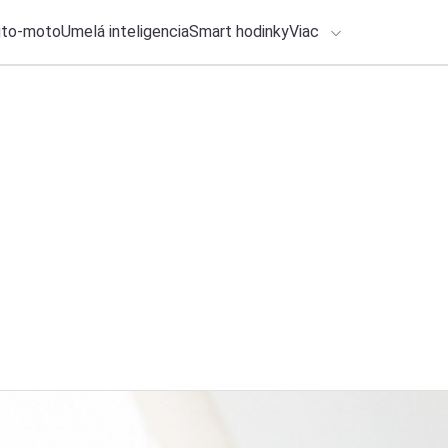
uto-moto
Umelá inteligencia
Smart hodinky
Viac
HLO BY VÁS ZAUJÍMAŤ
lačové správy
28. júla 2026
•
2m
ADÁVANIA
Falošná aktivácia W
Michal Reiter
Zadajte frázu pre vyhľadanie