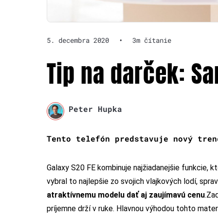
5. decembra 2020
•
3m čítanie
Tip na darček: S
Peter Hupka
Tento telefón predstavuje nový tre
Galaxy S20 FE kombinuje najžiadanejšie funkcie, kt
vybral to najlepšie zo svojich vlajkových lodí, spra
atraktívnemu modelu dať aj zaujímavú cenu
.
Zad
príjemne drží v ruke. Hlavnou výhodou tohto materi