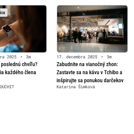
áca
ra 2025
•
3m
17. decembra 2025
•
3m
 poslednú chvíľu?
Zabudnite na vianočný zhon:
šia každého člena
Zastavte sa na kávu v Tchibo a
inšpirujte sa ponukou darčekov
OUCHIT
Katarína Šimková