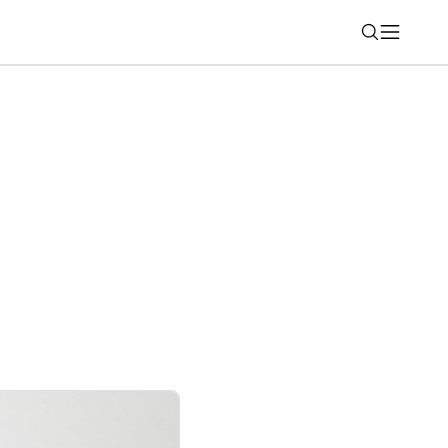
Nájsť
indows a Office bude zložitejšia