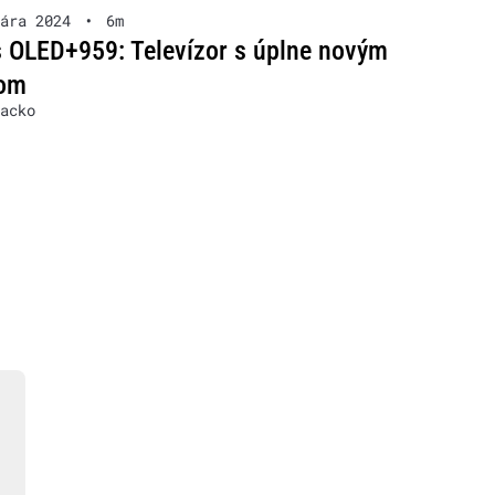
ára 2024
•
6m
s OLED+959: Televízor s úplne novým
nom
acko