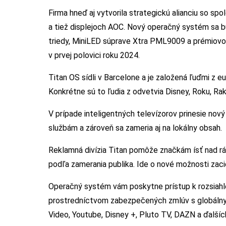
Firma hneď aj vytvorila strategickú alianciu so spo
a tiež displejoch AOC. Nový operačný systém sa 
triedy, MiniLED súprave Xtra PML9009 a prémiov
v prvej polovici roku 2024.
Titan OS sídli v Barcelone a je založená ľuďmi z e
Konkrétne sú to ľudia z odvetvia Disney, Roku, R
V prípade inteligentných televízorov prinesie no
službám a zároveň sa zameria aj na lokálny obsah.
Reklamná divízia Titan pomôže značkám ísť nad rá
podľa zamerania publika. Ide o nové možnosti zaciel
Operačný systém vám poskytne prístup k rozsiahl
prostredníctvom zabezpečených zmlúv s globálnymi
Video, Youtube, Disney +, Pluto TV, DAZN a ďalšíc