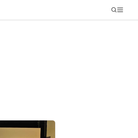
Nájsť
cie na turistiku a výlety