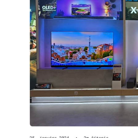
25. januára 2024
•
2m čítanie