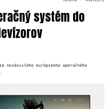
peračný systém do
levízorov
ie nezávislého európskeho operačného
.