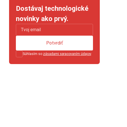
Dostávaj technologické
novinky ako prvý.
Potvrdiť
Súhlasím so
zásadami spracovaním údajov
.