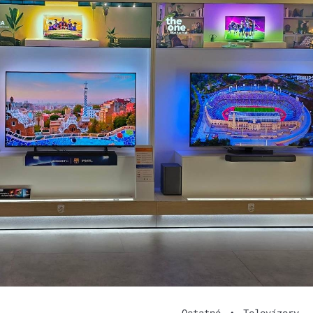
Ostatné
•
Televízory