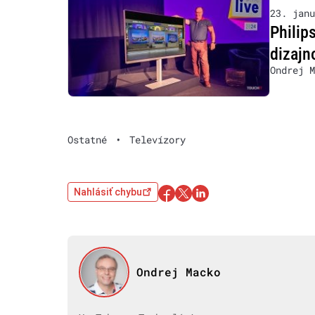
23. janu
Philip
dizaj
Ondrej M
Ostatné
•
Televízory
Nahlásiť chybu
Ondrej Macko