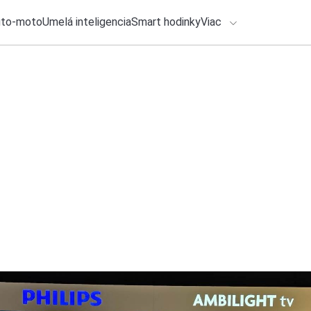
uto-moto
Umelá inteligencia
Smart hodinky
Viac
HLO BY VÁS ZAUJÍMAŤ
lačové správy
5. augusta 2026
•
5m
ADÁVANIA
14× Užitočné apliká
Michal Reiter
Zadajte frázu pre vyhľadanie