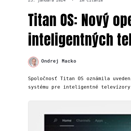
Titan OS: Nový o
inteligentných te
Ondrej Macko
Spoločnosť Titan OS oznámila uveden
systému pre inteligentné televízory