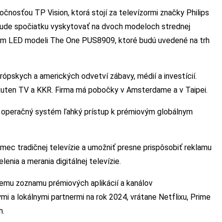
ločnosťou TP Vision, ktorá stojí za televízormi značky Philips
bude spočiatku vyskytovať na dvoch modeloch strednej
om LED modeli The One PUS8909, ktoré budú uvedené na trh
urópskych a amerických odvetví zábavy, médií a investícií.
akuten TV a KKR. Firma má pobočky v Amsterdame a v Taipei.
vý operačný systém ľahký prístup k prémiovým globálnym
mec tradičnej televízie a umožniť presne prispôsobiť reklamu
enia a merania digitálnej televízie.
emu zoznamu prémiových aplikácií a kanálov
 a lokálnymi partnermi na rok 2024, vrátane Netflixu, Prime
h.