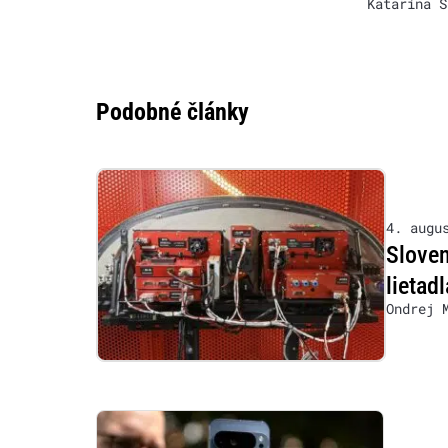
Katarína Š
Podobné články
4. augu
Sloven
lietad
Ondrej 