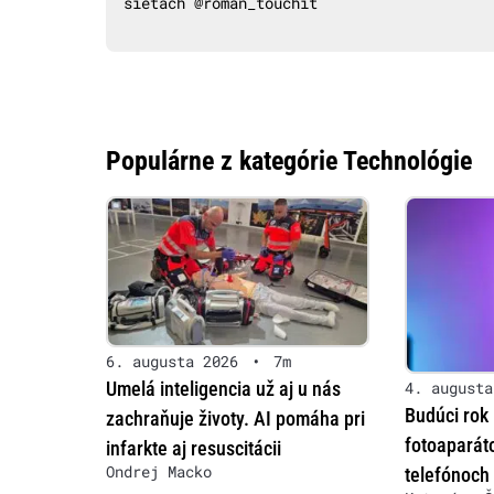
sieťach @roman_touchit
Populárne z kategórie Technológie
6. augusta 2026
•
7m
Umelá inteligencia už aj u nás
4. augusta
Budúci rok 
zachraňuje životy. AI pomáha pri
fotoaparát
infarkte aj resuscitácii
Ondrej Macko
telefónoch