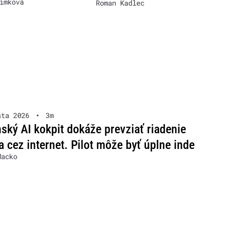
imková
Roman Kadlec
sta 2026
•
3m
ský AI kokpit dokáže prevziať riadenie
la cez internet. Pilot môže byť úplne inde
Macko