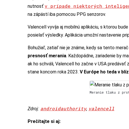
v prípade niektorých intelige
nutnosť
na zápästí iba pomocou PPG senzorov.
Valencell vyvíja aj mobilnú aplikáciu, s ktorou bud
posielať výsledky. Aplikácia umožní nastavenie pri
Bohužiaľ, zatiaľ nie je známe, kedy sa tento merač
presnosť merania
. Každopádne, zariadenie by mal
ak ho schváli, Valencell ho začne v USA predávať z
stane koncom roka 2023.
V Európe ho teda v blí
Meranie tlaku z prs
androidauthority
valencell
Zdroj:
,
Prečítajte si aj: