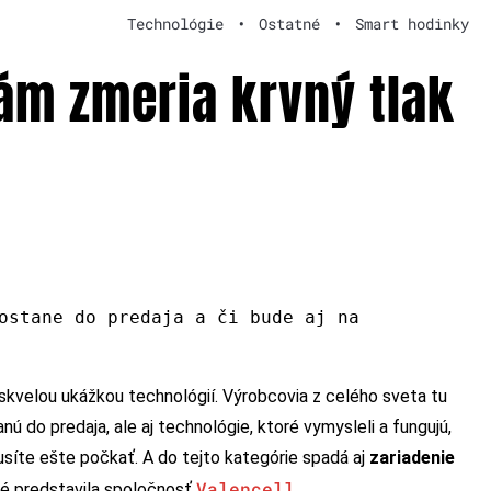
Technológie
•
Ostatné
•
Smart hodinky
vám zmeria krvný tlak
ostane do predaja a či bude aj na
skvelou ukážkou technológií. Výrobcovia z celého sveta tu
ú do predaja, ale aj technológie, ktoré vymysleli a fungujú,
usíte ešte počkať. A do tejto kategórie spadá aj
zariadenie
Valencell
ré predstavila spoločnosť
.