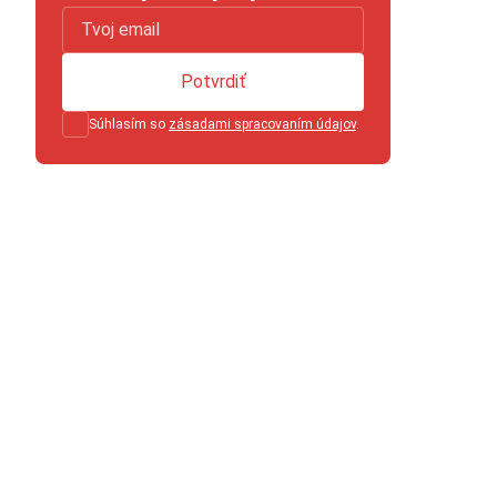
Potvrdiť
Súhlasím so
zásadami spracovaním údajov
.