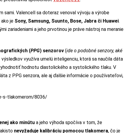
om sami. Valencell sa doteraz venoval vývoju a výrobe
 ako je
Sony, Samsung, Suunto, Bose, Jabra či Huawei
.
nými zariadeniami a jeho prvotinou je práve nástroj na meranie
ografických (
PPG
) senzorov
(
ide o podobné senzory, aké
ze výsledkov využíva umelú inteligenciu, ktorá sa naučila dáta
yhodnotiť hodnotu diastolického a systolického tlaku. V
ta z PPG senzora, ale aj ďalšie informácie o používateľovi,
nie-s-tlakomerom/8036/
enej ako minútu
a jeho výhoda spočíva v tom, že
takisto
nevyžaduje kalibráciu pomocou tlakomera
, čo je