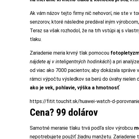
Ak vám názov tejto firmy nič nehovorí, nie ste v t
senzorov, ktoré následne predával iným výrobcom,
Teraz sa však rozhodol, že na trh vstúpi aj s vlast
tlaku.
Zariadenie meria krvný tlak pomocou
fotopletyzm
nájdete aj v inteligentných hodinkách
) a pri analý
od viac ako 7000 pacientov, aby dokázala správe v
rámci výpočtu výsledkov sa berú do úvahy nielen dá
ako je vek, pohlavie, výška a hmotnosť
.
https://fitit.touchit.sk/huawei-watch-d-porovna
Cena? 99 dolárov
Samotné meranie tlaku trvá podľa slov výrobcu
m
nepotrebujete použiť žiadnu manžetu. Zariadenie 