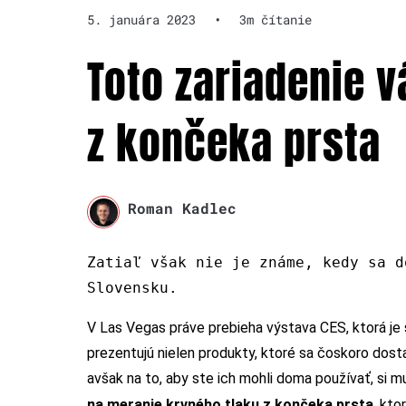
5. januára 2023
•
3m čítanie
Toto zariadenie 
z končeka prsta
Roman Kadlec
Zatiaľ však nie je známe, kedy sa d
Slovensku.
V Las Vegas práve prebieha výstava CES, ktorá je 
prezentujú nielen produkty, ktoré sa čoskoro dostan
avšak na to, aby ste ich mohli doma používať, si m
na meranie krvného tlaku z končeka prsta
, kto