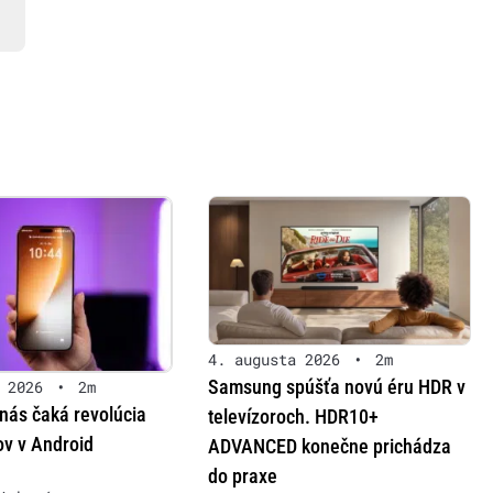
4. augusta 2026
•
2m
Samsung spúšťa novú éru HDR v
 2026
•
2m
nás čaká revolúcia
televízoroch. HDR10+
ov v Android
ADVANCED konečne prichádza
do praxe