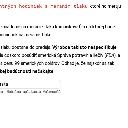
ntných hodiniek s meraním tlaku
, ktoré ho merajú
e zariadenie na meranie tlaku komunikovať, a do ktorej bude
pomienok na meranie tlaku.
 tlaku dostane do predaja.
Výrobca takisto nešpecifikuje
a čoskoro posúdiť americká Správa potravín a liečiv (
FDA
), a
a cenu 99 amerických dolárov. Odhad je, že najskôr sa tak
zkej budúcnosti nečakajte
.
ta: Mobilná aplikácia Valencell