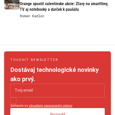
Orange spustil valentínske akcie: Zľavy na smartfóny,
TV aj notebooky a darček k paušálu
Roman Kadlec
TOUCHIT NEWSLETTER
Dostávaj technologické novinky
ako prvý.
Súhlasím so
zásadami spracovaním údajov
.
Potvrdiť