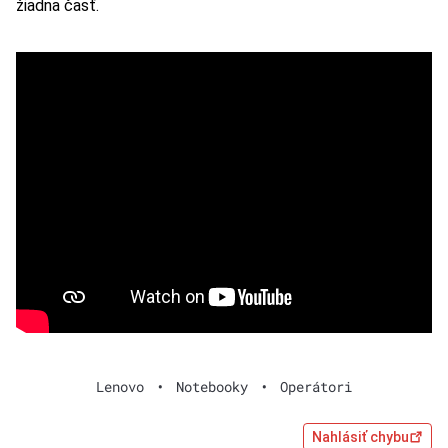
žiadna časť.
Lenovo
•
Notebooky
•
Operátori
Nahlásiť chybu