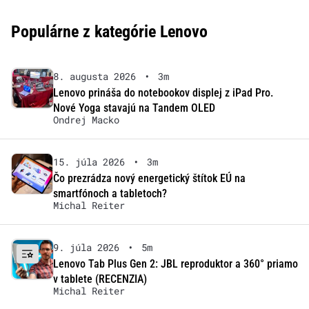
Populárne z kategórie Lenovo
8. augusta 2026
•
3m
Lenovo prináša do notebookov displej z iPad Pro.
Nové Yoga stavajú na Tandem OLED
Ondrej Macko
15. júla 2026
•
3m
Čo prezrádza nový energetický štítok EÚ na
smartfónoch a tabletoch?
Michal Reiter
9. júla 2026
•
5m
Lenovo Tab Plus Gen 2: JBL reproduktor a 360° priamo
v tablete (RECENZIA)
Michal Reiter