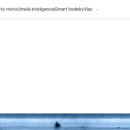
uto-moto
Umelá inteligencia
Smart hodinky
Viac
HLO BY VÁS ZAUJÍMAŤ
lačové správy
ADÁVANIA
2. augusta 2026
•
2m
Netflix pripravuje 
Zadajte frázu pre vyhľadanie
Michal Reiter