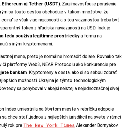
, Ethereum aj Tether (USDT)
. Zaujímavosťou je porušenie
torým sa touto cestou obchoduje v takom množstve, že
coinu“ je však viac nejasností a s tou viazanosťou treba byť
sparentný token z hľadiska naviazanosti na USD. Inak je
na teda používa legitímne prostriedky
a formu na
rujú s inými kryptomenami.
vlastnej mene, preto je normálne hromadiť doláre. Rovnako tak
eny či platformy Web3, NEAR Protocolu ako konkurencie pre
ujete bankám
. Kryptomeny a cesta, ako si so sebou zobrať
najlepších možností. Ukrajina je týmto technologickým
Dovtedy sa pohyboval v akejsi neistej a nejednoznačnej sivej
ion Index umiestnila na štvrtom mieste v rebríčku adopcie
 sa chce stať „jednou z najlepších jurisdikcií na svete v rámci
The New York Times
nulý rok pre
Alexander Bornyakov.