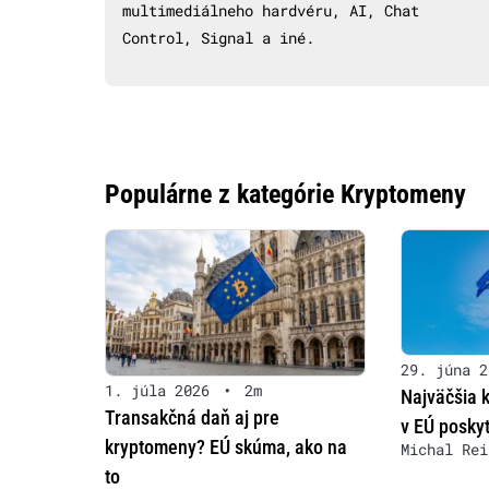
multimediálneho hardvéru, AI, Chat
Control, Signal a iné.
Populárne z kategórie Kryptomeny
29. júna 2
1. júla 2026
•
2m
Najväčšia 
Transakčná daň aj pre
v EÚ poskyt
kryptomeny? EÚ skúma, ako na
Michal Rei
to