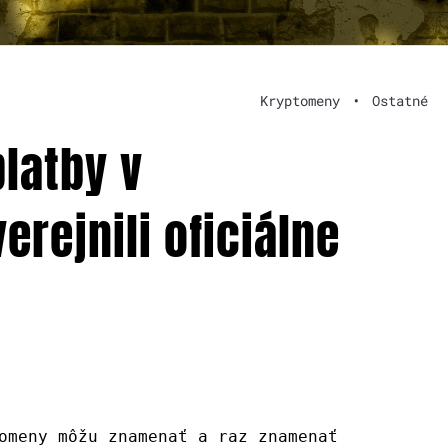
Kryptomeny
•
Ostatné
platby v
rejnili oficiálne
omeny môžu znamenať a raz znamenať