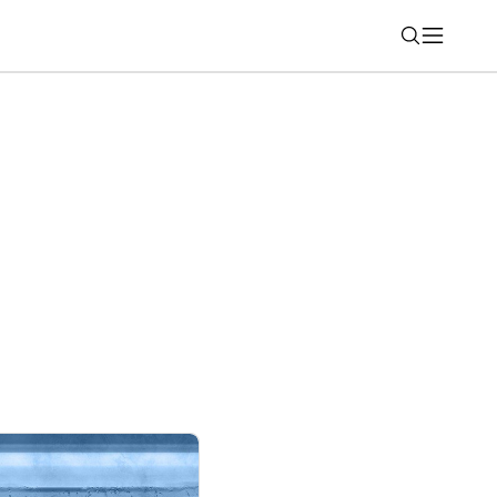
Nájsť
zmeny aplikácie pre TV