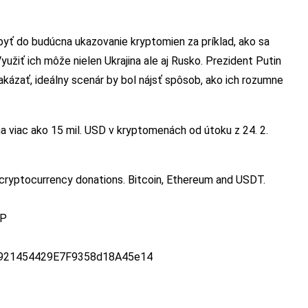
yť do budúcna ukazovanie kryptomien za príklad, ako sa
Využiť ich môže nielen Ukrajina ale aj Rusko. Prezident Putin
akázať, ideálny scenár by bol nájsť spôsob, ako ich rozumne
na viac ako 15 mil. USD v kryptomenách od útoku z 24. 2.
cryptocurrency donations. Bitcoin, Ethereum and USDT.
1P
2921454429E7F9358d18A45e14