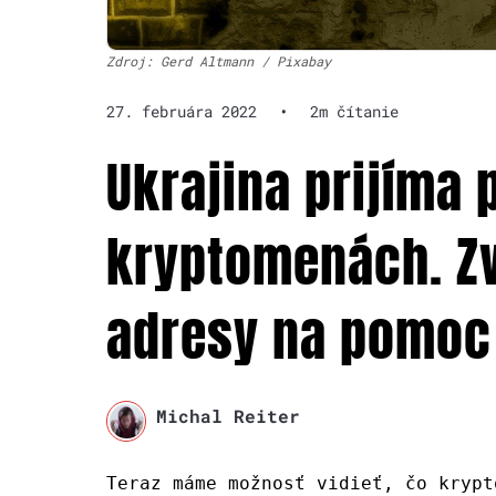
Zdroj: Gerd Altmann / Pixabay
27. februára 2022
•
2m čítanie
Ukrajina prijíma 
kryptomenách. Zve
adresy na pomoc
Michal Reiter
Teraz máme možnosť vidieť, čo krypt