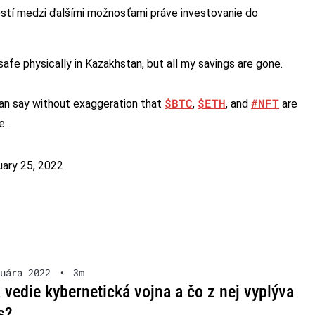
stí medzi ďalšími možnosťami práve investovanie do
safe physically in Kazakhstan, but all my savings are gone.
$BTC
$ETH
#NFT
 can say without exaggeration that
,
, and
are
e.
uary 25, 2022
uára 2022
•
3m
 vedie kybernetická vojna a čo z nej vyplýva
s?