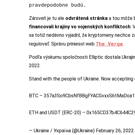
pravdepodobne budú.
Zároveň je tu ale
odvrátená stránka
a tou môže b
financovali krajiny vo vojenských konfliktoch
. 
sa totiž nedávno vyjadril, že kryptomeny nechce z
The Verge
regulovať. Správu priniesol web
.
Podľa výskumu spoločnosti Elliptic dostala Ukraji
2022.
Stand with the people of Ukraine. Now accepting 
BTC – 357a3So9CbsNfBBgFYACGvxxS6tMaDoa
ETH and USDT (ERC-20) – 0x165CD37b4C644C
— Ukraine / Україна (@Ukraine)
February 26, 2022