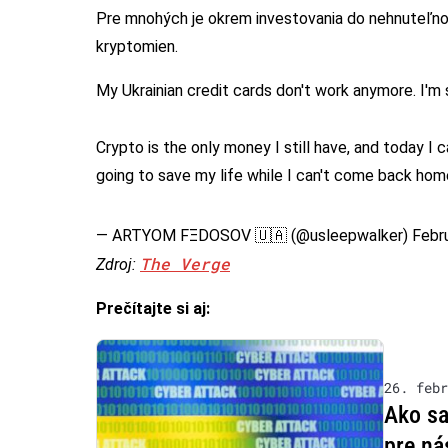
Pre mnohých je okrem investovania do nehnuteľno
kryptomien.
My Ukrainian credit cards don't work anymore. I'm 
Crypto is the only money I still have, and today I
going to save my life while I can't come back hom
— ARTYOM FΞDOSOV 🇺🇦 (@usleepwalker)
Febr
The Verge
Zdroj:
Prečítajte si aj:
26. febr
Ako sa
pre ná