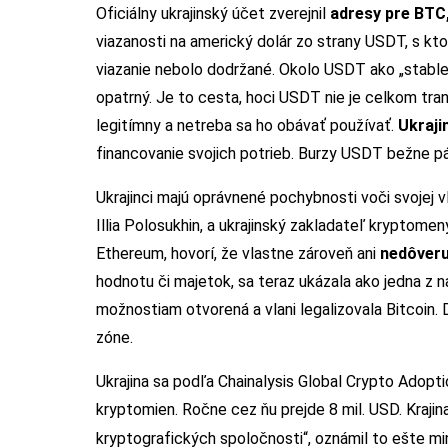
Oficiálny ukrajinský účet zverejnil
adresy pre BTC
viazanosti na americký dolár zo strany USDT, s k
viazanie nebolo dodržané. Okolo USDT ako „stable 
opatrný. Je to cesta, hoci USDT nie je celkom tran
legitímny a netreba sa ho obávať používať.
Ukraji
financovanie svojich potrieb. Burzy USDT bežne pá
Ukrajinci majú oprávnené pochybnosti voči svojej 
Illia Polosukhin, a ukrajinský zakladateľ kryptom
Ethereum, hovorí, že vlastne zároveň ani
nedôver
hodnotu či majetok, sa teraz ukázala ako jedna z 
možnostiam otvorená a vlani legalizovala Bitcoin. 
zóne.
Ukrajina sa podľa Chainalysis Global Crypto Adopt
kryptomien. Ročne cez ňu prejde 8 mil. USD. Krajina
kryptografických spoločnosti“, oznámil to ešte mi