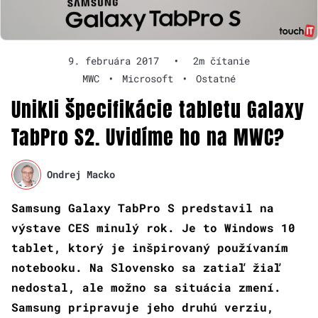
9. februára 2017
•
2m čítanie
MWC
•
Microsoft
•
Ostatné
Unikli špecifikácie tabletu Galaxy
TabPro S2. Uvidíme ho na MWC?
Ondrej Macko
Samsung Galaxy TabPro S predstavil na
výstave CES minulý rok. Je to Windows 10
tablet, ktorý je inšpirovaný používaním
notebooku. Na Slovensko sa zatiaľ žiaľ
nedostal, ale možno sa situácia zmení.
Samsung pripravuje jeho druhú verziu,