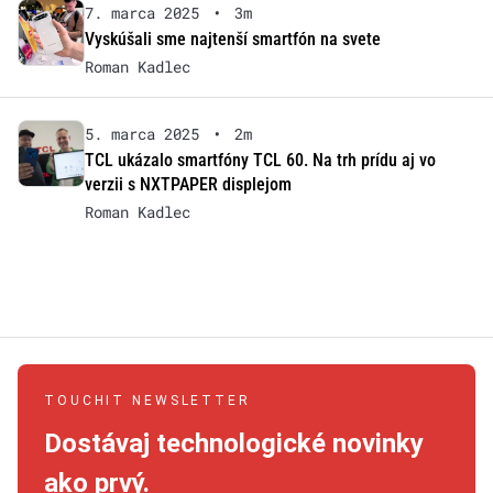
7. marca 2025
•
3m
Vyskúšali sme najtenší smartfón na svete
Roman Kadlec
5. marca 2025
•
2m
TCL ukázalo smartfóny TCL 60. Na trh prídu aj vo
verzii s NXTPAPER displejom
Roman Kadlec
TOUCHIT NEWSLETTER
Dostávaj technologické novinky
ako prvý.