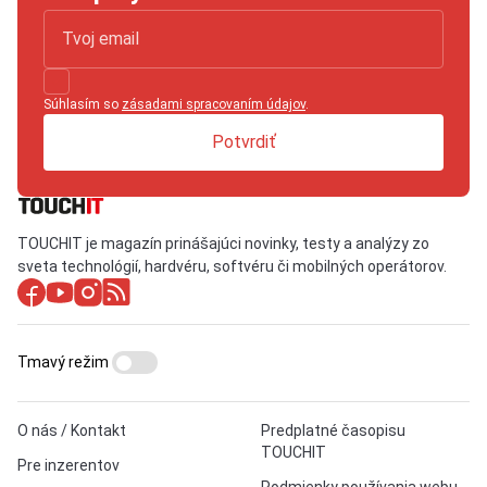
Súhlasím so
zásadami spracovaním údajov
.
Potvrdiť
TOUCHIT je magazín prinášajúci novinky, testy a analýzy zo
sveta technológií, hardvéru, softvéru či mobilných operátorov.
Tmavý režim
O nás / Kontakt
Predplatné časopisu
TOUCHIT
Pre inzerentov
Podmienky používania webu