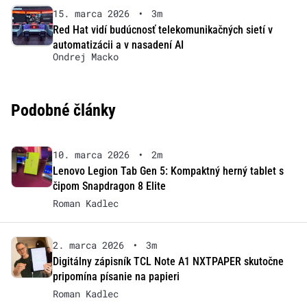
15. marca 2026
•
3m
Red Hat vidí budúcnosť telekomunikačných sietí v
automatizácii a v nasadení AI
Ondrej Macko
Podobné články
10. marca 2026
•
2m
Lenovo Legion Tab Gen 5: Kompaktný herný tablet s
čipom Snapdragon 8 Elite
Roman Kadlec
2. marca 2026
•
3m
Digitálny zápisník TCL Note A1 NXTPAPER skutočne
pripomína písanie na papieri
Roman Kadlec