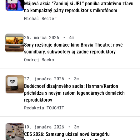
Májová akcia ‘’Zamiluj si JBL’’ ponúka atraktívnu zľavu
na kompaktný párty reproduktor s mikrofónom
Michal Reiter
25. marca 2026
•
4m
Sony rozširuje domáce kino Bravia Theatre: nové
soundbary, subwoofery aj zadné reproduktory
Ondrej Macko
27. januára 2026
•
3m
Budúcnosť dizajnového audia: Harman/Kardon
prichádza s novým radom legendárnych domácich
reproduktorov
Redakcia TOUCHIT
19. januára 2026
•
3m
CES 2026: Samsung ukázal novú kategóriu