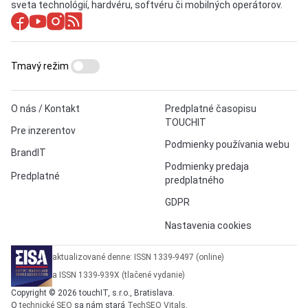
sveta technológií, hardvéru, softvéru či mobilných operátorov.
Tmavý režim
O nás / Kontakt
Predplatné časopisu
TOUCHIT
Pre inzerentov
Podmienky používania webu
BrandIT
Podmienky predaja
Predplatné
predplatného
GDPR
Nastavenia cookies
aktualizované denne: ISSN 1339-9497 (online)
a ISSN 1339-939X (tlačené vydanie)
Copyright © 2026 touchIT, s.r.o., Bratislava.
O
technické SEO
sa nám stará
TechSEO Vitals
.