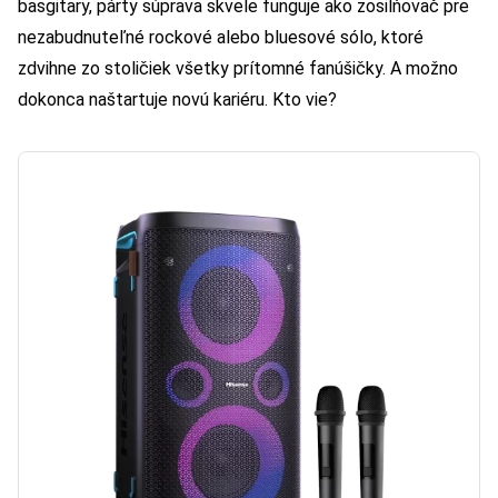
basgitary, párty súprava skvele funguje ako zosilňovač pre
nezabudnuteľné rockové alebo bluesové sólo, ktoré
zdvihne zo stoličiek všetky prítomné fanúšičky. A možno
dokonca naštartuje novú kariéru. Kto vie?