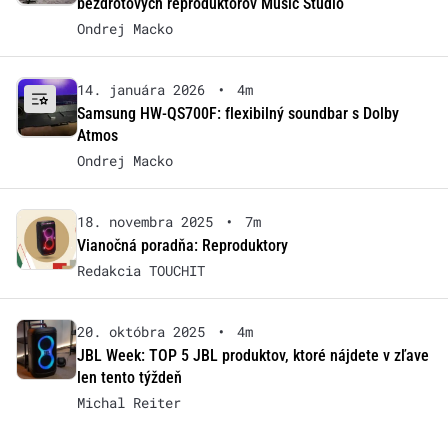
bezdrôtových reproduktorov Music Studio
Ondrej Macko
14. januára 2026
•
4m
Samsung HW-QS700F: flexibilný soundbar s Dolby
Atmos
Ondrej Macko
18. novembra 2025
•
7m
Vianočná poradňa: Reproduktory
Redakcia TOUCHIT
20. októbra 2025
•
4m
JBL Week: TOP 5 JBL produktov, ktoré nájdete v zľave
len tento týždeň
Michal Reiter