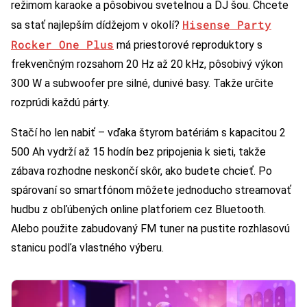
režimom karaoke a pôsobivou svetelnou a DJ šou. Chcete
Hisense Party
sa stať najlepším dídžejom v okolí?
Rocker One Plus
má priestorové reproduktory s
frekvenčným rozsahom 20 Hz až 20 kHz, pôsobivý výkon
300 W a subwoofer pre silné, dunivé basy. Takže určite
rozprúdi každú párty.
Stačí ho len nabiť – vďaka štyrom batériám s kapacitou 2
500 Ah vydrží až 15 hodín bez pripojenia k sieti, takže
zábava rozhodne neskončí skôr, ako budete chcieť. Po
spárovaní so smartfónom môžete jednoducho streamovať
hudbu z obľúbených online platforiem cez Bluetooth.
Alebo použite zabudovaný FM tuner na pustite rozhlasovú
stanicu podľa vlastného výberu.