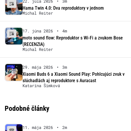
22. júla 2026
•
3m
Hama Twin 4.0: Dva reproduktory v jednom
Michal Reiter
17. júna 2026
•
4m
moto sound flow: Reproduktor s Wi-Fi a zvukom Bose
(RECENZIA)
Michal Reiter
29. mája 2026
•
3m
Xiaomi Buds 6 a Xiaomi Sound Play: Pohlcujúci zvuk v
slúchadlách aj reproduktore s Auracast
Katarína Šimková
Podobné články
11. mája 2026
•
2m