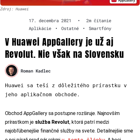
Zdroj: Huawei
17. decembra 2021
•
2m čítanie
Aplikácie
•
Ostatné
•
Smartfóny
V Huawei AppGallery je už aj
Revolut. Nie však na Slovensku
Roman Kadlec
Huawei sa teší z dôležitého prírastku v
jeho aplikačnom obchode.
Obchod AppGallery sa postupne rozširuje. Najnovším
prírastkom je
služba Revolut
, ktorá patrí medzi
najobľúbenejšie finančné služby na svete. Detailnejšie sme
v tomto článku
o nej písali pred pár rokmi
. A hoci