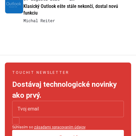
Klasický Outlook ešte stále nekončí, dostal novú
funkciu
Michal Reiter
TOUCHIT NEWSLETTER
Dostávaj technologické novinky
ako prvý.
Súhlasím so
zásadami spracovaním údajov
.