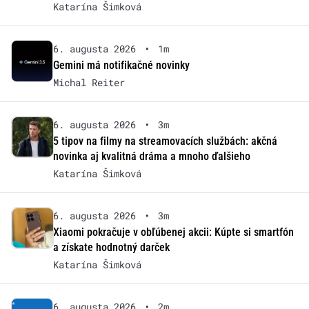
Katarína Šimková
6. augusta 2026
•
1m
Gemini má notifikačné novinky
Michal Reiter
6. augusta 2026
•
3m
5 tipov na filmy na streamovacích službách: akčná
novinka aj kvalitná dráma a mnoho ďalšieho
Katarína Šimková
6. augusta 2026
•
3m
Xiaomi pokračuje v obľúbenej akcii: Kúpte si smartfón
a získate hodnotný darček
Katarína Šimková
6. augusta 2026
•
2m