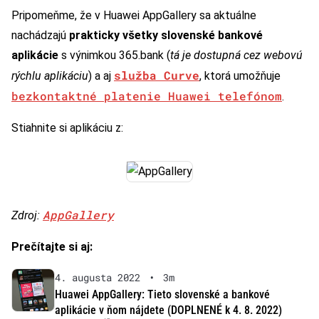
Pripomeňme, že v Huawei AppGallery sa aktuálne
nachádzajú
prakticky všetky slovenské bankové
aplikácie
s výnimkou 365.bank (
tá je dostupná cez webovú
služba Curve
rýchlu aplikáciu
) a aj
, ktorá umožňuje
bezkontaktné platenie Huawei telefónom
.
Stiahnite si aplikáciu z:
AppGallery
Zdroj:
Prečítajte si aj:
4. augusta 2022
•
3m
Huawei AppGallery: Tieto slovenské a bankové
aplikácie v ňom nájdete (DOPLNENÉ k 4. 8. 2022)