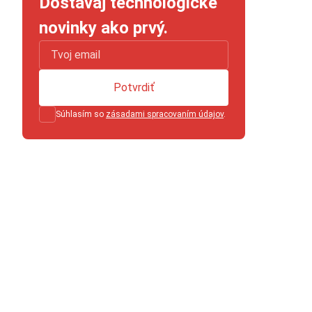
Dostávaj technologické
novinky ako prvý.
Potvrdiť
Súhlasím so
zásadami spracovaním údajov
.