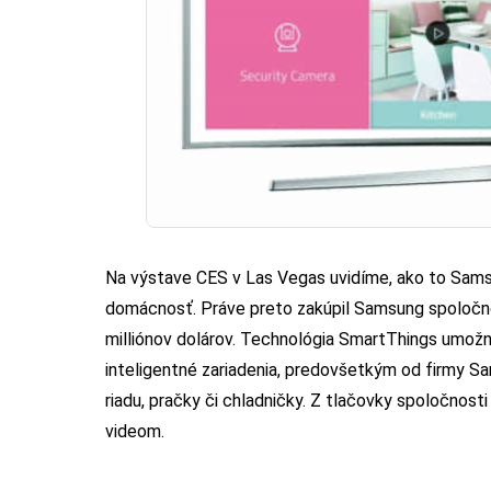
Na výstave CES v Las Vegas uvidíme, ako to Samsu
domácnosť. Práve preto zakúpil Samsung spoločn
milliónov dolárov. Technológia SmartThings umožní
inteligentné zariadenia, predovšetkým od firmy Sam
riadu, pračky či chladničky. Z tlačovky spoločnos
videom.