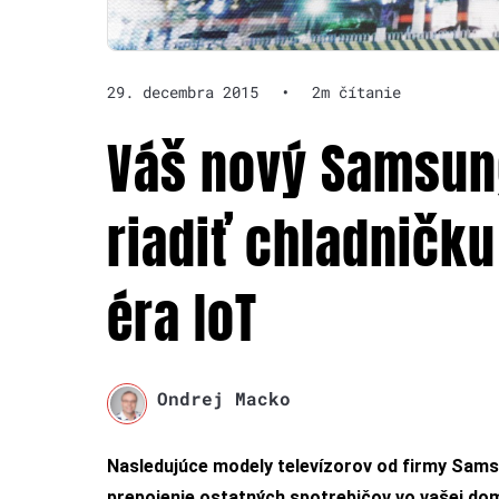
29. decembra 2015
•
2m čítanie
Váš nový Samsung
riadiť chladničku
éra IoT
Ondrej Macko
Nasledujúce modely televízorov od firmy Sams
prepojenie ostatných spotrebičov vo vašej do