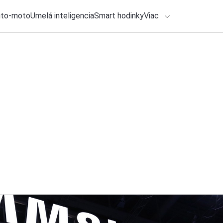
uto-moto
Umelá inteligencia
Smart hodinky
Viac
HLO BY VÁS ZAUJÍMAŤ
lačové správy
31. júla 2026
•
2m
Google Chrome kone
ADÁVANIA
v počítačoch máme
Katarína Šimková
Zadajte frázu pre vyhľadanie