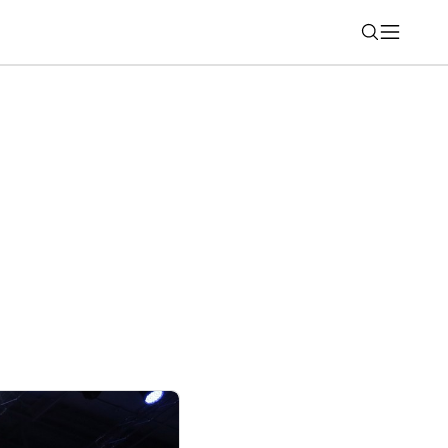
Nájsť
čne prináša do telefónov funkciu, ktorú
 už roky