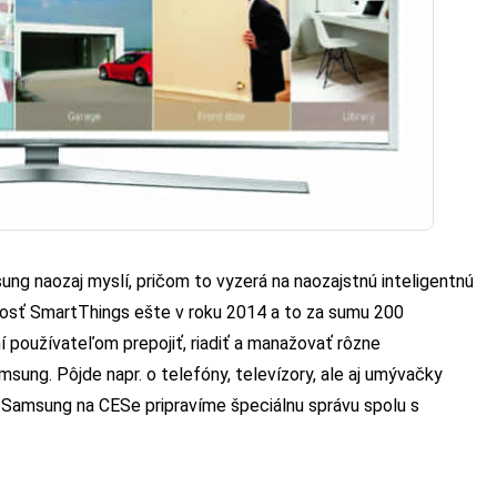
ng naozaj myslí, pričom to vyzerá na naozajstnú inteligentnú
osť SmartThings ešte v roku 2014 a to za sumu 200
 používateľom prepojiť, riadiť a manažovať rôzne
sung. Pôjde napr. o telefóny, televízory, ale aj umývačky
ti Samsung na CESe pripravíme špeciálnu správu spolu s