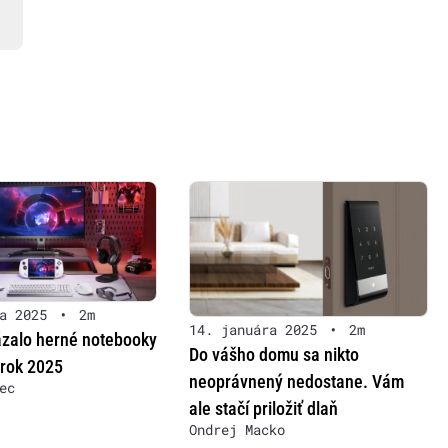
a 2025
•
2m
14. januára 2025
•
2m
zalo herné notebooky
Do vášho domu sa nikto
 rok 2025
neoprávnený nedostane. Vám
ec
ale stačí priložiť dlaň
Ondrej Macko