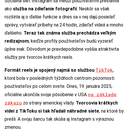
Sociálna sieť Instagram sa medzi používateľmi preslávila
ako
služba na zdieľanie fotografií
. Neskôr sa však
rozšírila aj o ďalšie funkcie a dnes sa v nej dajú posielať
správy, vytvárať príbehy na 24 hodín, zdieľať videá a mnoho
ďalšieho.
Teraz tak známa služba prechádza veľkým
redizajnom
, keďže profily používateľov budú vyzerať
úplne inak. Dôvodom je pravdepodobne vyššia atraktivita
služby pre tvorcov krátkych reels.
TikTok
Formát reels je spojený najmä so službou
,
ktorá bola v posledných týždňoch centrom pozornosti
používateľov po celom svete. Dnes, 19. januára 2025,
na základe
oficiálne ukončila svoje pôsobenie v USA
zákazu
zo strany americkej vlády.
Tvorcovia krátkych
videí z TikToku si tak hľadali náhradné siete
, na ktoré by
prešli. A svoju šancu tak skúša aj Instagram s výraznou
zmenou.