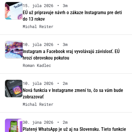
15. júla 2026
•
3m
EÚ už pripravuje návrh o zákaze Instagramu pre deti
do 13 rokov
Michal Reiter
10. júla 2026
•
3m
Instagram a Facebook vraj vyvolávajú závislosť. EÚ
hrozí obrovskou pokutou
Roman Kadlec
10. júla 2026
•
2m
Nová funkcia v Instagrame zmení to, čo sa vám bude
zobrazovať
Michal Reiter
30. júna 2026
•
2m
Platený WhatsApp je už aj na Slovensku. Tieto funkcie