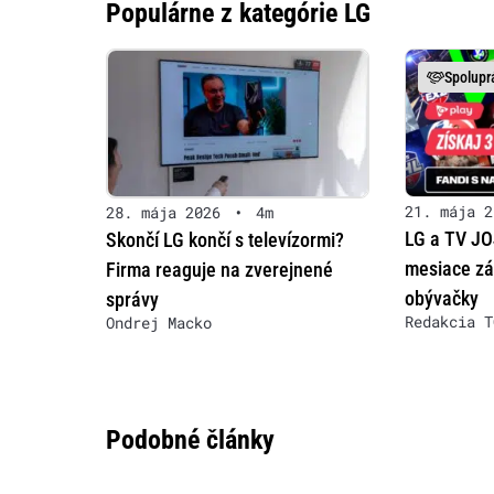
Populárne z kategórie LG
Spolupr
21. mája 2
28. mája 2026
•
4m
LG a TV JOJ
Skončí LG končí s televízormi?
mesiace zá
Firma reaguje na zverejnené
obývačky
správy
Redakcia T
Ondrej Macko
Podobné články