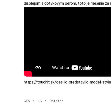
displejom a dotykovým perom, toto je riešenie za 
https://touchit.sk/ces-lg-predstavilo-model-sty
CES
•
LG
•
Ostatné