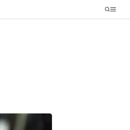
Nájsť
môcť konečne sledovať Netflix v 4K