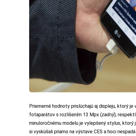
Priemerné hodnoty prislúchajú aj displeju, ktorý je 
fotaparátov s rozlíšením 13 Mpx (
zadný
), respekt
minuloročnému modelu je vylepšený stylus, ktorý 
si vyskúšali priamo na výstave CES a hoci nespa