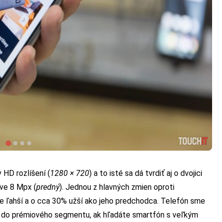
v HD rozlíšení (
1280 × 720
) a to isté sa dá tvrdiť aj o dvojici
íve 8 Mpx (
predný
). Jednou z hlavných zmien oproti
je ľahší a o cca 30% užší ako jeho predchodca. Telefón sme
dá do prémiového segmentu, ak hľadáte smartfón s veľkým