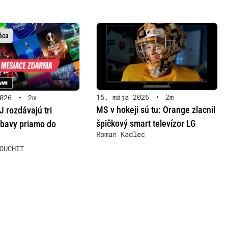
áca
15. mája 2026
•
2m
026
•
2m
MS v hokeji sú tu: Orange zlacnil
 rozdávajú tri
špičkový smart televízor LG
bavy priamo do
Roman Kadlec
OUCHIT