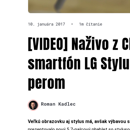
10. januára 2017
•
1m čítanie
[VIDEO] Naživo z 
smartfón LG Styl
perom
Roman Kadlec
Veľkú obrazovku aj stylus má, avšak výbavou sp
prezentovalo nový 5,7-palcový phablet so stylus