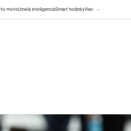
uto-moto
Umelá inteligencia
Smart hodinky
Viac
HLO BY VÁS ZAUJÍMAŤ
lačové správy
ADÁVANIA
7. augusta 2026
•
2m
Na Chrome budeme 
Zadajte frázu pre vyhľadanie
Michal Reiter