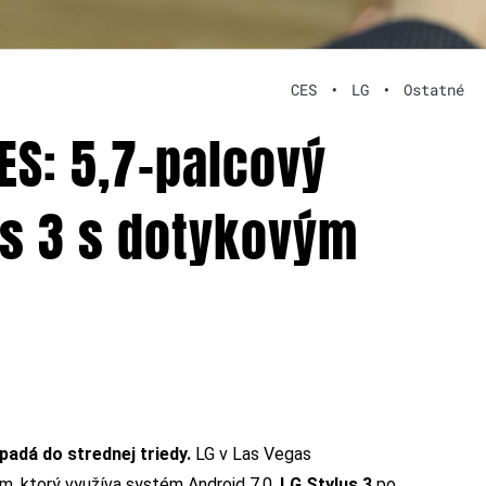
CES
•
LG
•
Ostatné
CES: 5,7-palcový
us 3 s dotykovým
adá do strednej triedy.
LG v Las Vegas
om
, ktorý využíva systém Android 7.0.
LG Stylus 3
po