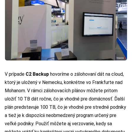
V prípade
C2 Backup
hovoríme o zálohovaní dát na cloud,
ktorý je uložený v Nemecku, konkrétne vo Frankfurte nad
Mohanom. V rámci zálohovacích plánov môžete pritom
uložiť 10 TB dát ročne, čo je vhodné pre domácnosť. Ďalší
plán predstavuje 100 TB, čo je vhodné pre stredné podniky
a tiež je k dispozícii neobmedzený program určený pre
veľké podniky. Použiť môžete aj verzovanie, kedy sa
môžete vrátiť ku konkrétnej verzii vytváraného dokumentu