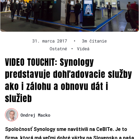
31. marca 2017
•
3m čítanie
Ostatné
•
Videá
VIDEO TOUCHIT: Synology
predstavuje dohľadovacie služby
ako i zálohu a obnovu dát i
služieb
Ondrej Macko
Spoločnosť Synology sme navštívili na CeBITe. Je to
firma, ktorá má veľmi dobré väzby na Slovensko a naša