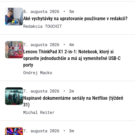
8. augusta 2026
•
5m
Aké vychytávky na upratovanie používame v redakcii?
Redakcia TOUCHIT
7. augusta 2026
•
4m
Lenovo ThinkPad X1 2-in-1: Notebook, ktorý si
opravíte jednoduchšie a má aj vymeniteľné USB-C
porty
Ondrej Macko
7. augusta 2026
•
2m
Napínavé dokumentárne seriály na Netflixe (týždeň
31)
Michal Reiter
7. augusta 2026
•
3m