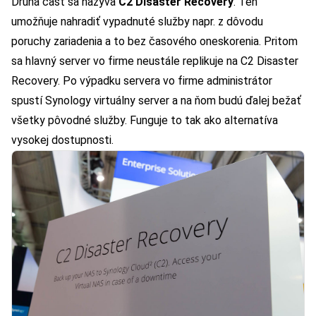
Druhá časť sa nazýva
C2 Disaster Recovery
. Ten
umožňuje nahradiť vypadnuté služby napr. z dôvodu
poruchy zariadenia a to bez časového oneskorenia. Pritom
sa hlavný server vo firme neustále replikuje na C2 Disaster
Recovery. Po výpadku servera vo firme administrátor
spustí Synology virtuálny server a na ňom budú ďalej bežať
všetky pôvodné služby. Funguje to tak ako alternatíva
vysokej dostupnosti.