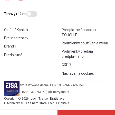
Tmavý režim
O nás / Kontakt
Predplatné časopisu
TOUCHIT
Pre inzerentov
Podmienky používania webu
BrandIT
Podmienky predaja
Predplatné
predplatného
GDPR
Nastavenia cookies
aktualizované denne: ISSN 1339-9497 (online)
a ISSN 1339-939X (tlačené vydanie)
Copyright © 2026 touchIT, s.r.o., Bratislava.
O
technické SEO
sa nám stará
TechSEO Vitals
.