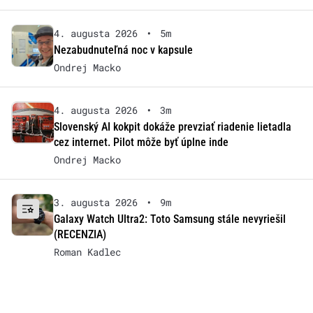
4. augusta 2026
•
5m
Nezabudnuteľná noc v kapsule
Ondrej Macko
4. augusta 2026
•
3m
Slovenský AI kokpit dokáže prevziať riadenie lietadla
cez internet. Pilot môže byť úplne inde
Ondrej Macko
3. augusta 2026
•
9m
Galaxy Watch Ultra2: Toto Samsung stále nevyriešil
(RECENZIA)
Roman Kadlec