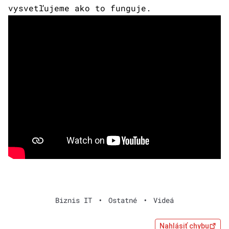
vysvetľujeme ako to funguje.
Biznis IT
•
Ostatné
•
Videá
Nahlásiť chybu