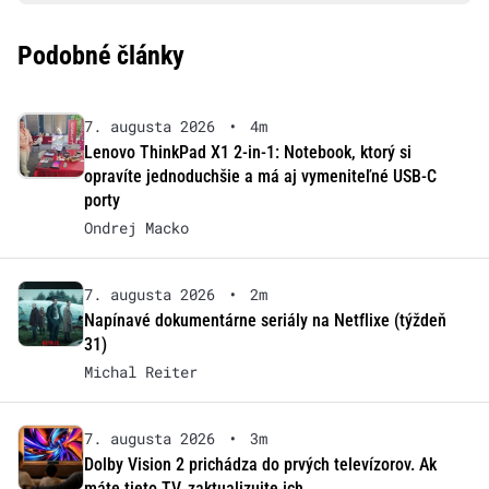
Podobné články
7. augusta 2026
•
4m
Lenovo ThinkPad X1 2-in-1: Notebook, ktorý si
opravíte jednoduchšie a má aj vymeniteľné USB-C
porty
Ondrej Macko
7. augusta 2026
•
2m
Napínavé dokumentárne seriály na Netflixe (týždeň
31)
Michal Reiter
7. augusta 2026
•
3m
Dolby Vision 2 prichádza do prvých televízorov. Ak
máte tieto TV, zaktualizujte ich