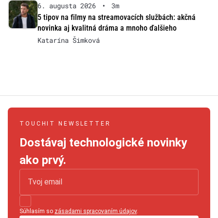
6. augusta 2026
•
3m
5 tipov na filmy na streamovacích službách: akčná
novinka aj kvalitná dráma a mnoho ďalšieho
Katarína Šimková
TOUCHIT NEWSLETTER
Dostávaj technologické novinky
ako prvý.
Súhlasím so
zásadami spracovaním údajov
.