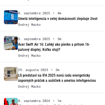
8. septembra 2025
•
4m
Umelá inteligencia v celej domácnosti zlepšuje život
Ondrej Macko
3. septembra 2025
•
5m
Acer Swift Air 16: Ľahký ako pierko a pritom 16-
palcový displej. Koľko stojí?
Ondrej Macko
29. augusta 2025
•
3m
LG predstaví na IFA 2025 novú radu energeticky
úsporných práčok a sušičiek s umelou inteligenciou
Ondrej Macko
8. septembra 2024
•
1m