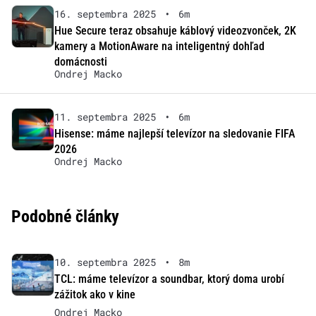
16. septembra 2025
•
6m
Hue Secure teraz obsahuje káblový videozvonček, 2K
kamery a MotionAware na inteligentný dohľad
domácnosti
Ondrej Macko
11. septembra 2025
•
6m
Hisense: máme najlepší televízor na sledovanie FIFA
2026
Ondrej Macko
Podobné články
10. septembra 2025
•
8m
TCL: máme televízor a soundbar, ktorý doma urobí
zážitok ako v kine
Ondrej Macko