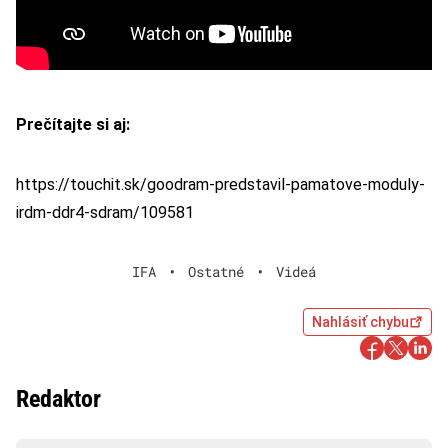
Prečítajte si aj:
https://touchit.sk/goodram-predstavil-pamatove-moduly-
irdm-ddr4-sdram/109581
IFA
•
Ostatné
•
Videá
Nahlásiť chybu
Redaktor