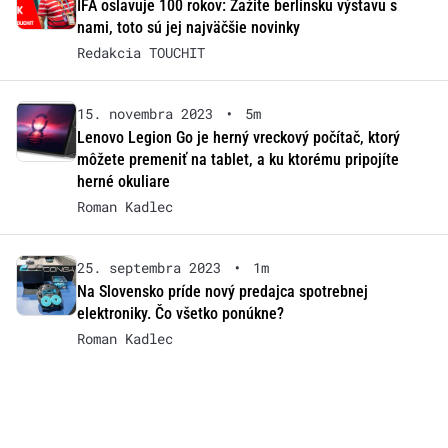
IFA oslavuje 100 rokov: Zažite berlínsku výstavu s
nami, toto sú jej najväčšie novinky
Redakcia TOUCHIT
15. novembra 2023
•
5m
Lenovo Legion Go je herný vreckový počítač, ktorý
môžete premeniť na tablet, a ku ktorému pripojíte
herné okuliare
Roman Kadlec
25. septembra 2023
•
1m
Na Slovensko príde nový predajca spotrebnej
elektroniky. Čo všetko ponúkne?
Roman Kadlec