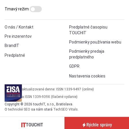
Tmavý režim
O nás / Kontakt
Predplatné časopisu
TOUCHIT
Pre inzerentov
Podmienky používania webu
BrandIT
Podmienky predaja
Predplatné
predplatného
GDPR
Nastavenia cookies
aktualizované denne: ISSN 1339-9497 (online)
a ISSN 1339-939X (tlačené vydanie)
Copyright © 2026 touchIT, s.r.o., Bratislava.
O
technické SEO
sa nám stará
TechSEO Vitals
.
TOUCHIT
Rýchle správy