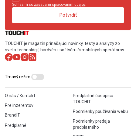
Súhlasím so
zásadami spracovaním údajov
.
Potvrdiť
TOUCHIT je magazín prinášajúci novinky, testy a analýzy zo
sveta technológií, hardvéru, softvéru či mobilných operátorov.
Tmavý režim
O nás / Kontakt
Predplatné časopisu
TOUCHIT
Pre inzerentov
Podmienky používania webu
BrandIT
Podmienky predaja
Predplatné
predplatného