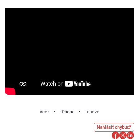
Acer
•
iPhone
•
Lenovo
Nahlásiť chybu