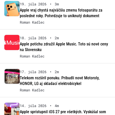
19. júla 2026
•
3m
Apple vraj chystá najväčšiu zmenu fotoaparátu za
posledné roky. Potvrdzuje to uniknutý dokument
Roman Kadlec
18. júla 2026
•
2m
Apple potichu zdražil Apple Music. Toto sú nové ceny
na Slovensku
Roman Kadlec
17. júla 2026
•
2m
Telekom rozšíril ponuku. Pribudli nové Motoroly,
HONOR, LG aj skladací elektrobicykel
Roman Kadlec
14. júla 2026
•
4m
Apple sprístupnil iOS 27 pre všetkých. Vyskúšal som