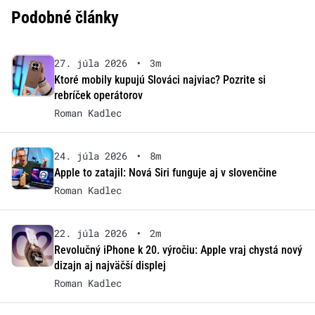
Podobné články
27. júla 2026
•
3m
Ktoré mobily kupujú Slováci najviac? Pozrite si
rebríček operátorov
Roman Kadlec
24. júla 2026
•
8m
Apple to zatajil: Nová Siri funguje aj v slovenčine
Roman Kadlec
22. júla 2026
•
2m
Revolučný iPhone k 20. výročiu: Apple vraj chystá nový
dizajn aj najväčší displej
Roman Kadlec