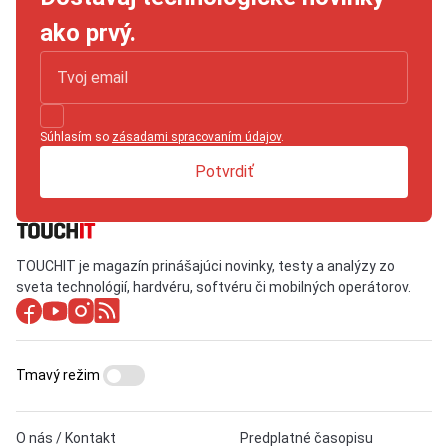
ako prvý.
Súhlasím so
zásadami spracovaním údajov
.
Potvrdiť
TOUCHIT je magazín prinášajúci novinky, testy a analýzy zo
sveta technológií, hardvéru, softvéru či mobilných operátorov.
Tmavý režim
O nás / Kontakt
Predplatné časopisu