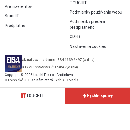
TOUCHIT
Pre inzerentov
Podmienky používania webu
BrandIT
Podmienky predaja
Predplatné
predplatného
GDPR
Nastavenia cookies
aktualizované denne: ISSN 1339-9497 (online)
a ISSN 1339-939X (tlačené vydanie)
Copyright © 2026 touchIT, s.r.o., Bratislava.
O
technické SEO
sa nám stará
TechSEO Vitals
.
TOUCHIT
Rýchle správy