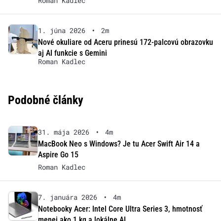
Roman Kadlec
1. júna 2026
•
2m
Nové okuliare od Aceru prinesú 172-palcovú obrazovku
aj AI funkcie s Gemini
Roman Kadlec
Podobné články
31. mája 2026
•
4m
MacBook Neo s Windows? Je tu Acer Swift Air 14 a
Aspire Go 15
Roman Kadlec
7. januára 2026
•
4m
Notebooky Acer: Intel Core Ultra Series 3, hmotnosť
menej ako 1 kg a lokálne AI