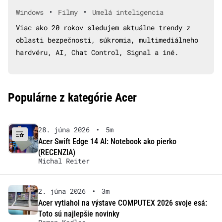
•
•
Windows
Filmy
Umelá inteligencia
Viac ako 20 rokov sledujem aktuálne trendy z
oblasti bezpečnosti, súkromia, multimediálneho
hardvéru, AI, Chat Control, Signal a iné.
Populárne z kategórie Acer
28. júna 2026
•
5m
Acer Swift Edge 14 AI: Notebook ako pierko
(RECENZIA)
Michal Reiter
2. júna 2026
•
3m
Acer vytiahol na výstave COMPUTEX 2026 svoje esá:
Toto sú najlepšie novinky