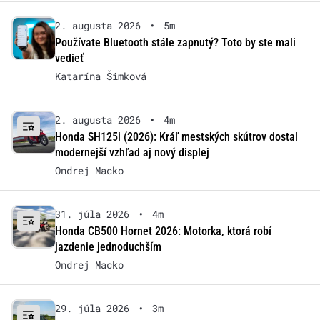
2. augusta 2026
•
5m
Používate Bluetooth stále zapnutý? Toto by ste mali
vedieť
Katarína Šimková
2. augusta 2026
•
4m
Honda SH125i (2026): Kráľ mestských skútrov dostal
modernejší vzhľad aj nový displej
Ondrej Macko
31. júla 2026
•
4m
Honda CB500 Hornet 2026: Motorka, ktorá robí
jazdenie jednoduchším
Ondrej Macko
29. júla 2026
•
3m