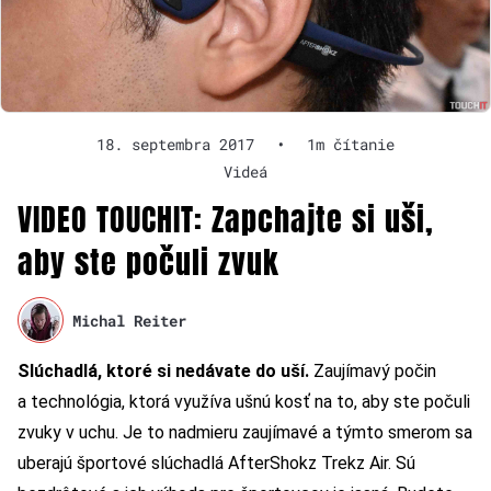
18. septembra 2017
•
1m čítanie
Videá
VIDEO TOUCHIT: Zapchajte si uši,
aby ste počuli zvuk
Michal Reiter
Slúchadlá, ktoré si nedávate do uší.
Zaujímavý počin
a technológia, ktorá využíva ušnú kosť na to, aby ste počuli
zvuky v uchu. Je to nadmieru zaujímavé a týmto smerom sa
uberajú športové slúchadlá
AfterShokz Trekz
Air. Sú