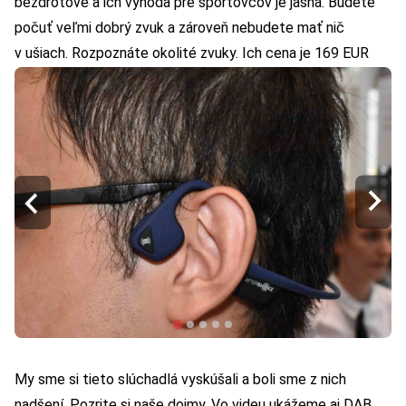
bezdrôtové a ich výhoda pre športovcov je jasná. Budete
počuť veľmi dobrý zvuk a zároveň nebudete mať nič
v ušiach. Rozpoznáte okolité zvuky. Ich cena je 169 EUR
My sme si tieto slúchadlá vyskúšali a boli sme z nich
nadšení. Pozrite si naše dojmy. Vo videu ukážeme aj DAB