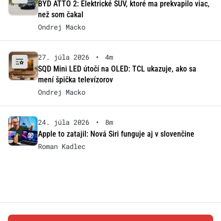
BYD ATTO 2: Elektrické SUV, ktoré ma prekvapilo viac,
než som čakal
Ondrej Macko
27. júla 2026
•
4m
SQD Mini LED útočí na OLED: TCL ukazuje, ako sa
mení špička televízorov
Ondrej Macko
24. júla 2026
•
8m
Apple to zatajil: Nová Siri funguje aj v slovenčine
Roman Kadlec