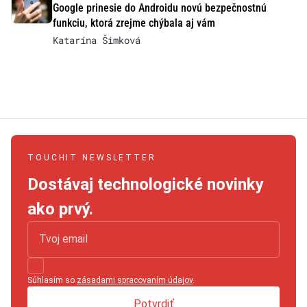
Google prinesie do Androidu novú bezpečnostnú
funkciu, ktorá zrejme chýbala aj vám
Katarína Šimková
TOUCHIT NEWSLETTER
Dostávaj technologické novinky
ako prvý.
Súhlasím so
zásadami spracovaním údajov
.
Potvrdiť