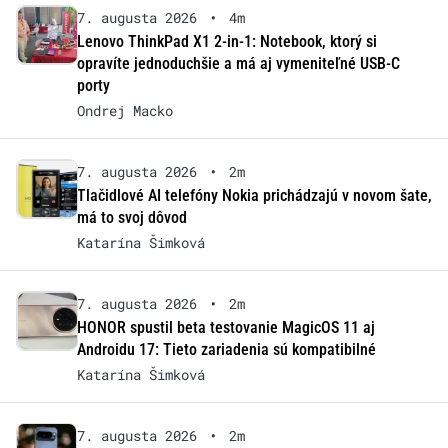
7. augusta 2026
•
4m
Lenovo ThinkPad X1 2-in-1: Notebook, ktorý si
opravíte jednoduchšie a má aj vymeniteľné USB-C
porty
Ondrej Macko
7. augusta 2026
•
2m
Tlačidlové AI telefóny Nokia prichádzajú v novom šate,
má to svoj dôvod
Katarína Šimková
7. augusta 2026
•
2m
HONOR spustil beta testovanie MagicOS 11 aj
Androidu 17: Tieto zariadenia sú kompatibilné
Katarína Šimková
7. augusta 2026
•
2m