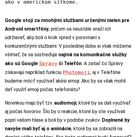
ako v americkom sitkome.
Google stojí za mnohými službami určenými nielen pre
Android smartfóny
, pričom sa neustále snaží ich
udržiavať, aby boli o krok vpred v porovnaní s
konkurenčnými službami. V poslednej dobe si však môžeme
všímať, že sa sústreďuje
najmä na komunikačné služby
Správy
ako sú Google
či Telefón
. A zatiaľ čo Správy
Photomoji
získavajú napríklad funkciu
, aj v Telefóne
budeme môcť využívať akési emoji. Ako by sa však mohli
dať využiť emoji počas telefonátu?
Novinkou majú byť tzv.
audiomoji
, ktoré by sa dali využívať
aj počas hovorov. Šlo by o reakcie, ktoré by ste využívali
popri vašom hlase a boli by v podobe zvukov.
Doplnené by
navyše mali byť aj o animácie
, ktoré by sa zobrazili na