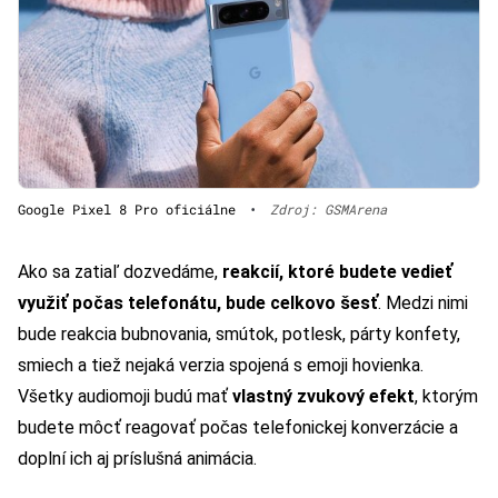
Google Pixel 8 Pro oficiálne
•
Zdroj: GSMArena
Ako sa zatiaľ dozvedáme,
reakcií, ktoré budete vedieť
využiť počas telefonátu, bude celkovo šesť
. Medzi nimi
bude reakcia bubnovania, smútok, potlesk, párty konfety,
smiech a tiež nejaká verzia spojená s emoji hovienka.
Všetky audiomoji budú mať
vlastný zvukový efekt
, ktorým
budete môcť reagovať počas telefonickej konverzácie a
doplní ich aj príslušná animácia.