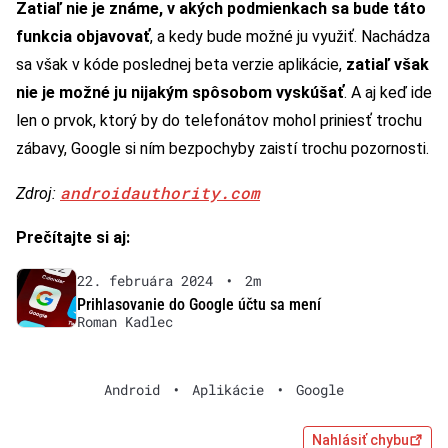
Zatiaľ nie je známe, v akých podmienkach sa bude táto
funkcia objavovať
, a kedy bude možné ju využiť. Nachádza
sa však v kóde poslednej beta verzie aplikácie,
zatiaľ však
nie je možné ju nijakým spôsobom vyskúšať
. A aj keď ide
len o prvok, ktorý by do telefonátov mohol priniesť trochu
zábavy, Google si ním bezpochyby zaistí trochu pozornosti.
androidauthority.com
Zdroj:
Prečítajte si aj:
22. februára 2024
•
2m
Prihlasovanie do Google účtu sa mení
Roman Kadlec
Android
•
Aplikácie
•
Google
Nahlásiť chybu