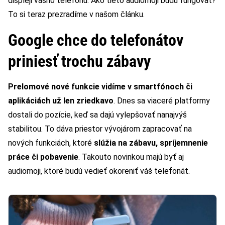
displeji vášho telefónu. Ako tieto audiomoji budú fungovať?
To si teraz prezradíme v našom článku.
Google chce do telefonátov
priniesť trochu zábavy
Prelomové nové funkcie vidíme v smartfónoch či
aplikáciách už len zriedkavo
. Dnes sa viaceré platformy
dostali do pozície, keď sa dajú vylepšovať nanajvýš
stabilitou. To dáva priestor vývojárom zapracovať na
nových funkciách, ktoré
slúžia na zábavu, spríjemnenie
práce či pobavenie
. Takouto novinkou majú byť aj
audiomoji, ktoré budú vedieť okoreniť váš telefonát.