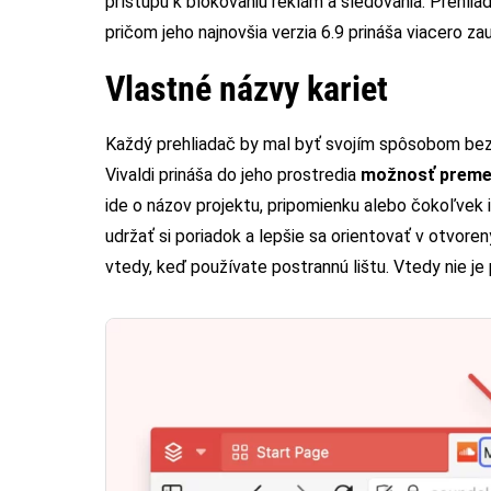
prístupu k blokovaniu reklám a sledovania. Prehliad
pričom jeho najnovšia verzia 6.9 prináša viacero za
Vlastné názvy kariet
Každý prehliadač by mal byť svojím spôsobom bezp
Vivaldi prináša do jeho prostredia
možnosť premeno
ide o názov projektu, pripomienku alebo čokoľvek
udržať si poriadok a lepšie sa orientovať v otvor
vtedy, keď používate postrannú lištu. Vtedy nie je