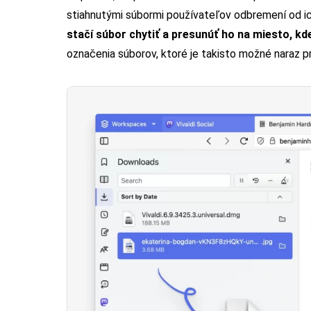
stiahnutými súbormi používateľov odbremení od ic
stačí súbor chytiť a presunúť ho na miesto, k
označenia súborov, ktoré je takisto možné naraz p