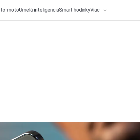
uto-moto
Umelá inteligencia
Smart hodinky
Viac
HLO BY VÁS ZAUJÍMAŤ
lačové správy
29. júla 2026
•
8m
ADÁVANIA
18 AI nástrojov, kt
Michal Reiter
Zadajte frázu pre vyhľadanie