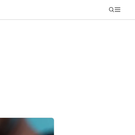
Nájsť
oré vám ušetria hodiny práce