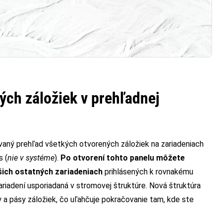
ch záložiek v prehľadnej
ovaný prehľad všetkých otvorených záložiek na zariadeniach
s (
nie v systéme
).
Po otvorení tohto panelu môžete
ašich ostatných zariadeniach
prihlásených k rovnakému
 zariadení usporiadaná v stromovej štruktúre. Nová štruktúra
ry a pásy záložiek, čo uľahčuje pokračovanie tam, kde ste