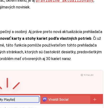
pravidelne aktualizovaný
ač, okrem iného, je aj
,
ujímavých noviniek.
ečný a osobný. Aj práve preto nová aktualizácia prehliadača
vať karty a stohy kariet podľa vlastných potrieb
. Či už
 iné, táto funkcia pomôže používateľom tohto prehliadača
ených stránkach, ktorých sú častokrát desiatky, predovšetkým
 problém mať otvorených aj 30 kariet naraz.