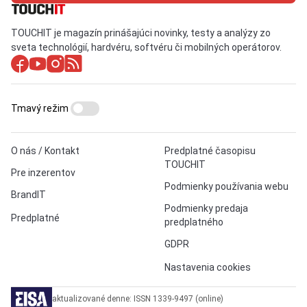
TOUCHIT je magazín prinášajúci novinky, testy a analýzy zo
sveta technológií, hardvéru, softvéru či mobilných operátorov.
Tmavý režim
O nás / Kontakt
Predplatné časopisu
TOUCHIT
Pre inzerentov
Podmienky používania webu
BrandIT
Podmienky predaja
Predplatné
predplatného
GDPR
Nastavenia cookies
aktualizované denne: ISSN 1339-9497 (online)