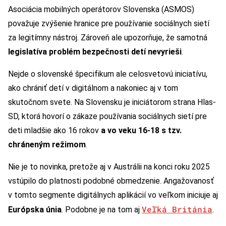
Asociácia mobilných operátorov Slovenska (ASMOS)
považuje zvýšenie hranice pre používanie sociálnych sietí
za legitímny nástroj. Zároveň ale upozorňuje, že samotná
legislatíva problém bezpečnosti detí nevyrieši
.
Nejde o slovenské špecifikum ale celosvetovú iniciatívu,
ako chrániť detí v digitálnom a nakoniec aj v tom
skutočnom svete. Na Slovensku je iniciátorom strana Hlas-
SD, ktorá hovorí o zákaze používania sociálnych sietí pre
deti mladšie ako 16 rokov
a vo veku 16-18 s tzv.
chráneným režimom
.
Nie je to novinka, pretože aj v Austrálii na konci roku 2025
vstúpilo do platnosti podobné obmedzenie. Angažovanosť
v tomto segmente digitálnych aplikácií vo veľkom iniciuje aj
Veľká Británia
Európska únia
. Podobne je na tom aj
.