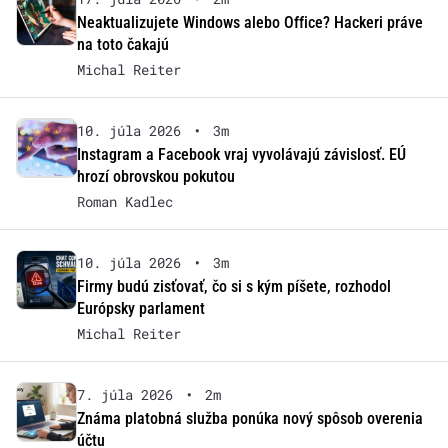
Neaktualizujete Windows alebo Office? Hackeri práve
na toto čakajú
Michal Reiter
10. júla 2026
•
3m
Instagram a Facebook vraj vyvolávajú závislosť. EÚ
hrozí obrovskou pokutou
Roman Kadlec
10. júla 2026
•
3m
Firmy budú zisťovať, čo si s kým píšete, rozhodol
Európsky parlament
Michal Reiter
7. júla 2026
•
2m
Známa platobná služba ponúka nový spôsob overenia
účtu