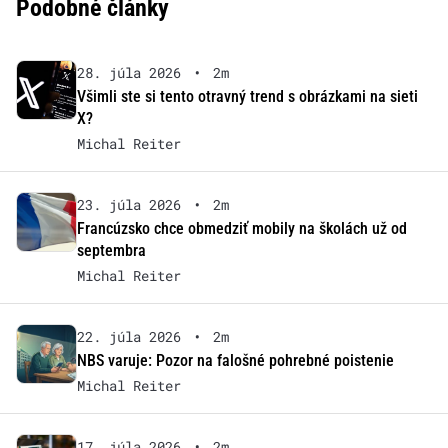
Podobné články
28. júla 2026
•
2m
Všimli ste si tento otravný trend s obrázkami na sieti
X?
Michal Reiter
23. júla 2026
•
2m
Francúzsko chce obmedziť mobily na školách už od
septembra
Michal Reiter
22. júla 2026
•
2m
NBS varuje: Pozor na falošné pohrebné poistenie
Michal Reiter
17. júla 2026
•
2m