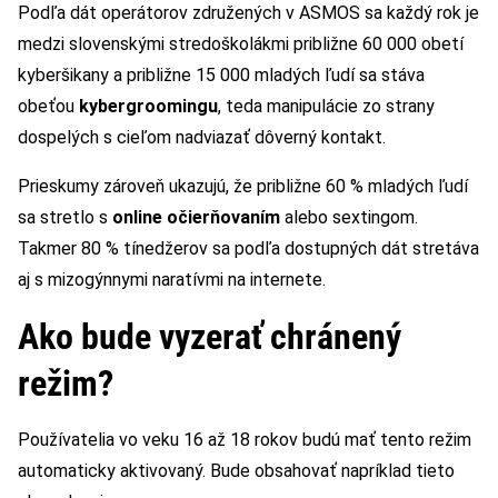
Podľa dát operátorov združených v ASMOS sa každý rok je
medzi slovenskými stredoškolákmi približne 60 000 obetí
kyberšikany a približne 15 000 mladých ľudí sa stáva
obeťou
kybergroomingu
, teda manipulácie zo strany
dospelých s cieľom nadviazať dôverný kontakt.
Prieskumy zároveň ukazujú, že približne 60 % mladých ľudí
sa stretlo s
online očierňovaním
alebo sextingom.
Takmer 80 % tínedžerov sa podľa dostupných dát stretáva
aj s mizogýnnymi naratívmi na internete.
Ako bude vyzerať chránený
režim?
Používatelia vo veku 16 až 18 rokov budú mať tento režim
automaticky aktivovaný. Bude obsahovať napríklad tieto