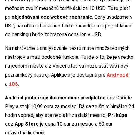
možnosť zvoliť mesačnú tarifikáciu za 10 USD. Toto platí
pri
objednávaní cez webové rozhranie
. Ceny uvádzame v
USD, nakoľko aj banka ich takto zaeviduje a aj po prihlásení
do bankingu bude zobrazená cena len v USD.
Na nahrávanie a analyzovanie textu máte množstvo iných
nástrojov a majú podobné funkcie. Tu ide o to, že je všetko
na jednom mieste a z Voicenotes sa môže stať váš nový
Android
poznámkový nástroj. Aplikácia je dostupná pre
iOS
a
.
Android podporuje iba mesačné predplatné
cez Google
Play a stojí 10,99 eura za mesiac. Dá sa zrušiť minimálne 24
hodín vopred, aby ste neplatili za ďalší mesiac.
Pri kúpe
cez App Store
je cena 10 eur za mesiac a 60 eur
doživotná licencia.