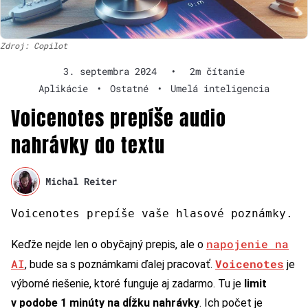
Zdroj: Copilot
3. septembra 2024
•
2m čítanie
Aplikácie
•
Ostatné
•
Umelá inteligencia
Voicenotes prepíše audio
nahrávky do textu
Michal Reiter
Voicenotes prepíše vaše hlasové poznámky.
napojenie na
Keďže nejde len o obyčajný prepis, ale o
AI
Voicenotes
, bude sa s poznámkami ďalej pracovať.
je
výborné riešenie, ktoré funguje aj zadarmo. Tu je
limit
v podobe 1 minúty na dĺžku nahrávky
. Ich počet je