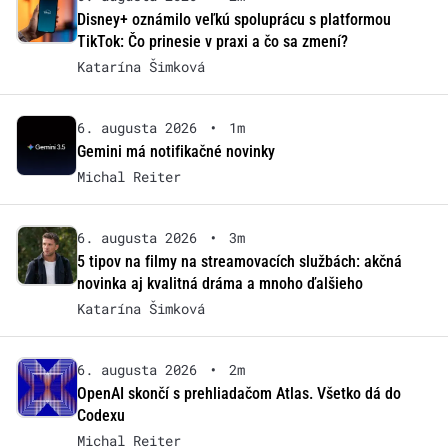
Disney+ oznámilo veľkú spoluprácu s platformou
TikTok: Čo prinesie v praxi a čo sa zmení?
Katarína Šimková
6. augusta 2026
•
1m
Gemini má notifikačné novinky
Michal Reiter
6. augusta 2026
•
3m
5 tipov na filmy na streamovacích službách: akčná
novinka aj kvalitná dráma a mnoho ďalšieho
Katarína Šimková
6. augusta 2026
•
2m
OpenAI skončí s prehliadačom Atlas. Všetko dá do
Codexu
Michal Reiter