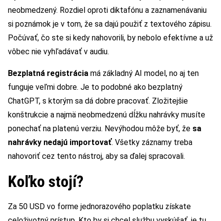
neobmedzený. Rozdiel oproti diktafónu a zaznamenávaniu
si poznámok je v tom, že sa dajú použiť z textového zápisu.
Počúvať, čo ste si kedy nahovorili, by nebolo efektívne a už
vôbec nie vyhľadávať v audiu.
Bezplatná registrácia
má základný AI model, no aj ten
funguje veľmi dobre. Je to podobné ako bezplatný
ChatGPT, s ktorým sa dá dobre pracovať. Zložitejšie
konštrukcie a najmä neobmedzenú dĺžku nahrávky musíte
ponechať na platenú verziu. Nevýhodou môže byť, že
sa
nahrávky nedajú importovať
. Všetky záznamy treba
nahovoriť cez tento nástroj, aby sa ďalej spracovali.
Koľko stojí?
Za 50 USD vo forme jednorazového poplatku získate
celoživotný prístup. Kto by si chcel službu vyskúšať, je tu