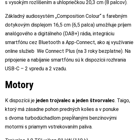
s vysokým rozlíšením a uhlopriečkou 20,3 cm (8 palcov).
Základný audiosystém „Composition Colour“ s farebným
dotykovým displejom 16,5 cm (6,5 palca) umožňuje príjem
analógového a digitálneho (DAB+) rádia, integráciu
smartfónu cez Bluetooth a App-Connect, ako aj využívanie
online služieb We Connect Plus (na 3 roky bezplatne). Na
pripojenie a nabíjanie smartfónu sú k dispozícii rozhrania
USB-C – 2 vpredu a 2 vzadu.
Motory
K dispozícii je
jeden trojvalec a jeden štvorvalec
. Taigo,
ktorý má zásadne pohon predných kolies a v ponuke
s dvoma turbodúchadlom prepĺňanými benzínovými
motormi s priamym vstrekovaním paliva.