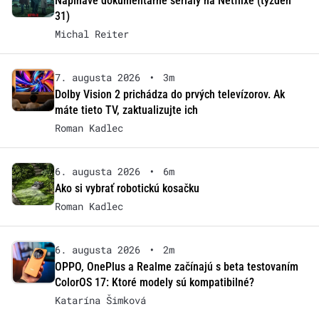
Napínavé dokumentárne seriály na Netflixe (týždeň
31)
Michal Reiter
7. augusta 2026
•
3m
Dolby Vision 2 prichádza do prvých televízorov. Ak
máte tieto TV, zaktualizujte ich
Roman Kadlec
6. augusta 2026
•
6m
Ako si vybrať robotickú kosačku
Roman Kadlec
6. augusta 2026
•
2m
OPPO, OnePlus a Realme začínajú s beta testovaním
ColorOS 17: Ktoré modely sú kompatibilné?
Katarína Šimková