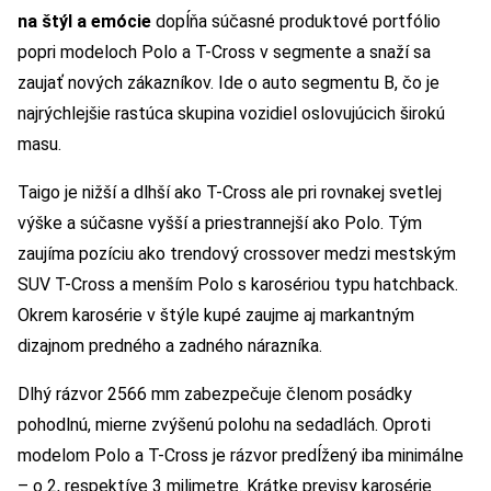
na štýl a emócie
dopĺňa súčasné produktové portfólio
popri modeloch Polo a T-Cross v segmente a snaží sa
zaujať nových zákazníkov. Ide o auto segmentu B, čo je
najrýchlejšie rastúca skupina vozidiel oslovujúcich širokú
masu.
Taigo je nižší a dlhší ako T-Cross ale pri rovnakej svetlej
výške a súčasne vyšší a priestrannejší ako Polo. Tým
zaujíma pozíciu ako trendový crossover medzi mestským
SUV T-Cross a menším Polo s karosériou typu hatchback.
Okrem karosérie v štýle kupé zaujme aj markantným
dizajnom predného a zadného nárazníka.
Dlhý rázvor 2566 mm zabezpečuje členom posádky
pohodlnú, mierne zvýšenú polohu na sedadlách. Oproti
modelom Polo a T-Cross je rázvor predĺžený iba minimálne
– o 2, respektíve 3 milimetre. Krátke previsy karosérie