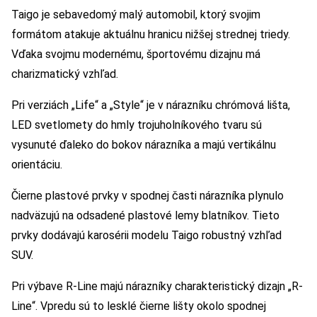
Taigo je sebavedomý malý automobil, ktorý svojim
formátom atakuje aktuálnu hranicu nižšej strednej triedy.
Vďaka svojmu modernému, športovému dizajnu má
charizmatický vzhľad.
Pri verziách „Life“ a „Style“ je v nárazníku chrómová lišta,
LED svetlomety do hmly trojuholníkového tvaru sú
vysunuté ďaleko do bokov nárazníka a majú vertikálnu
orientáciu.
Čierne plastové prvky v spodnej časti nárazníka plynulo
nadväzujú na odsadené plastové lemy blatníkov. Tieto
prvky dodávajú karosérii modelu Taigo robustný vzhľad
SUV.
Pri výbave R-Line majú nárazníky charakteristický dizajn „R-
Line“. Vpredu sú to lesklé čierne lišty okolo spodnej