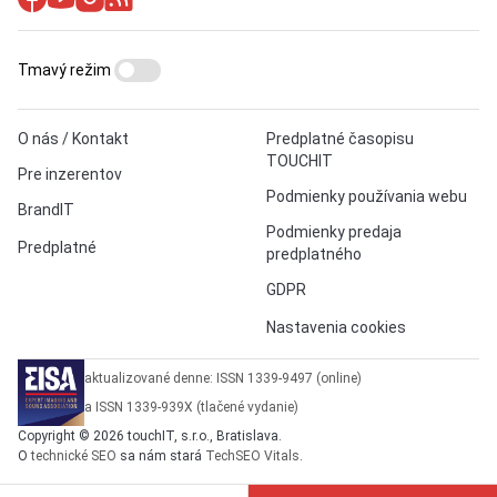
Tmavý režim
O nás / Kontakt
Predplatné časopisu
TOUCHIT
Pre inzerentov
Podmienky používania webu
BrandIT
Podmienky predaja
Predplatné
predplatného
GDPR
Nastavenia cookies
aktualizované denne: ISSN 1339-9497 (online)
a ISSN 1339-939X (tlačené vydanie)
Copyright © 2026 touchIT, s.r.o., Bratislava.
O
technické SEO
sa nám stará
TechSEO Vitals
.