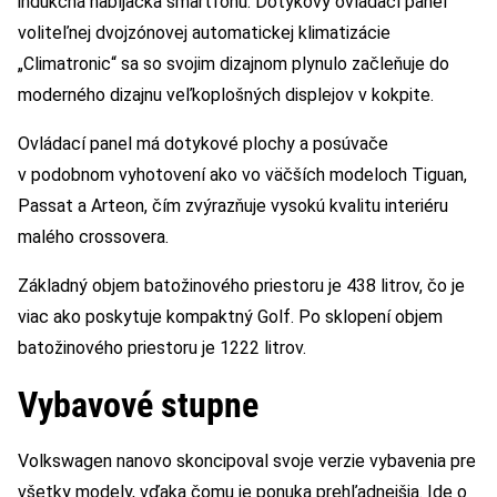
indukčná nabíjačka smartfónu. Dotykový ovládací panel
voliteľnej dvojzónovej automatickej klimatizácie
„Climatronic“ sa so svojim dizajnom plynulo začleňuje do
moderného dizajnu veľkoplošných displejov v kokpite.
Ovládací panel má dotykové plochy a posúvače
v podobnom vyhotovení ako vo väčších modeloch Tiguan,
Passat a Arteon, čím zvýrazňuje vysokú kvalitu interiéru
malého crossovera.
Základný objem batožinového priestoru je 438 litrov, čo je
viac ako poskytuje kompaktný Golf. Po sklopení objem
batožinového priestoru je 1222 litrov.
Vybavové stupne
Volkswagen nanovo skoncipoval svoje verzie vybavenia pre
všetky modely, vďaka čomu je ponuka prehľadnejšia. Ide o