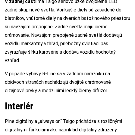
V zadnej časti
má
Taigo sériovo úzke dvojdielne LED
zadné skupinové svetlá. Vonkajšie diely sú zasadené do
blatníkov, vnútorné diely na dverách batožinového priestoru
sú navzájom prepojené. Zadné svetlá majú čierne
orámovanie. Navzájom prepojené zadné svetlá dodávajú
vozidlu markantný vzhľad, priebežný svietiaci pás
zvýrazňuje šírku karosérie a dodáva vozidlu hodnotný
vzhľad.
V prípade výbavy R-Line sa v zadnom nárazníku na
obidvoch stranách nachádzajú dvojité chrómované
dizajnové prvky a medzi nimi lesklý čierny difúzor.
Interiér
Plne digitálny a „always on“ Taigo prichádza s rozličnými
digitálnymi funkciami ako napríklad digitálny združený