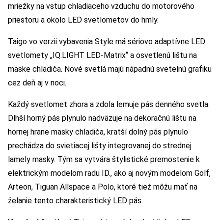
mriežky na vstup chladiaceho vzduchu do motorového
priestoru a okolo LED svetlometov do hmly.
Taigo vo verzii vybavenia Style má sériovo adaptívne LED
svetlomety „IQ.LIGHT LED-Matrix“ a osvetlenú lištu na
maske chladiča. Nové svetlá majú nápadnú svetelnú grafiku
cez deň aj v noci.
Každý svetlomet zhora a zdola lemuje pás denného svetla.
Dlhší horný pás plynulo nadväzuje na dekoračnú lištu na
hornej hrane masky chladiča, kratší dolný pás plynulo
prechádza do svietiacej lišty integrovanej do strednej
lamely masky. Tým sa vytvára štylistické premostenie k
elektrickým modelom radu ID., ako aj novým modelom Golf,
Arteon, Tiguan Allspace a Polo, ktoré tiež môžu mať na
želanie tento charakteristický LED pás.