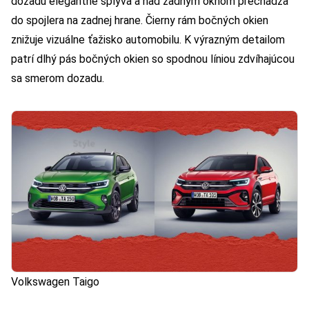
dozadu elegantne splýva a nad zadným oknom prechádza
do spojlera na zadnej hrane. Čierny rám bočných okien
znižuje vizuálne ťažisko automobilu. K výrazným detailom
patrí dlhý pás bočných okien so spodnou líniou zdvíhajúcou
sa smerom dozadu.
Volkswagen Taigo