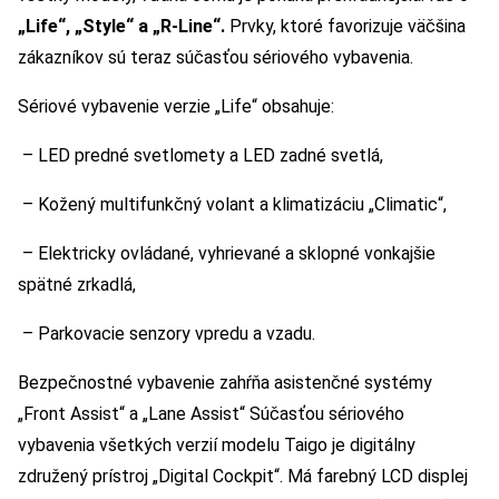
„Life“, „Style“ a „R-Line“.
Prvky, ktoré favorizuje väčšina
zákazníkov sú teraz súčasťou sériového vybavenia.
Sériové vybavenie verzie „Life“ obsahuje:
– LED predné svetlomety a LED zadné svetlá,
– Kožený multifunkčný volant a klimatizáciu „Climatic“,
– Elektricky ovládané, vyhrievané a sklopné vonkajšie
spätné zrkadlá,
– Parkovacie senzory vpredu a vzadu.
Bezpečnostné vybavenie zahŕňa asistenčné systémy
„Front Assist“ a „Lane Assist“ Súčasťou sériového
vybavenia všetkých verzií modelu Taigo je digitálny
združený prístroj „Digital Cockpit“. Má farebný LCD displej