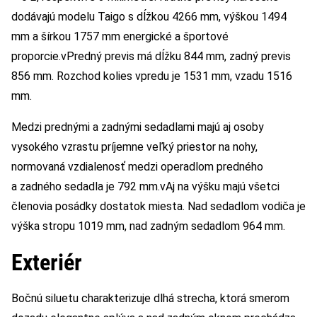
dodávajú modelu Taigo s dĺžkou 4266 mm, výškou 1494
mm a šírkou 1757 mm energické a športové
proporcie.vPredný previs má dĺžku 844 mm, zadný previs
856 mm. Rozchod kolies vpredu je 1531 mm, vzadu 1516
mm.
Medzi prednými a zadnými sedadlami majú aj osoby
vysokého vzrastu príjemne veľký priestor na nohy,
normovaná vzdialenosť medzi operadlom predného
a zadného sedadla je 792 mm.vAj na výšku majú všetci
členovia posádky dostatok miesta. Nad sedadlom vodiča je
výška stropu 1019 mm, nad zadným sedadlom 964 mm.
Exteriér
Bočnú siluetu charakterizuje dlhá strecha, ktorá smerom