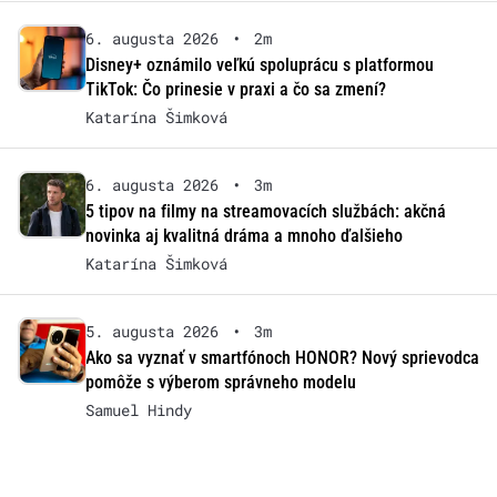
6. augusta 2026
•
2m
Disney+ oznámilo veľkú spoluprácu s platformou
TikTok: Čo prinesie v praxi a čo sa zmení?
Katarína Šimková
6. augusta 2026
•
3m
5 tipov na filmy na streamovacích službách: akčná
novinka aj kvalitná dráma a mnoho ďalšieho
Katarína Šimková
5. augusta 2026
•
3m
Ako sa vyznať v smartfónoch HONOR? Nový sprievodca
pomôže s výberom správneho modelu
Samuel Hindy