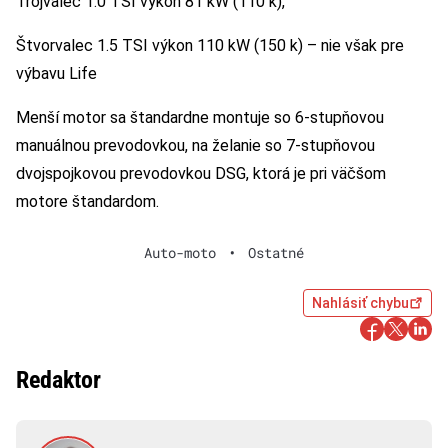
Trojvalec 1.0 TSI výkon 81 kW (110 k),
Štvorvalec 1.5 TSI výkon 110 kW (150 k) – nie však pre
výbavu Life
Menší motor sa štandardne montuje so 6-stupňovou
manuálnou prevodovkou, na želanie so 7-stupňovou
dvojspojkovou prevodovkou DSG, ktorá je pri väčšom
motore štandardom.
Auto-moto
•
Ostatné
Nahlásiť chybu
Redaktor