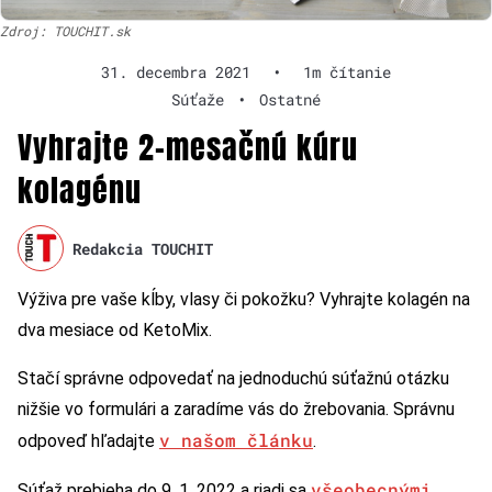
Zdroj: TOUCHIT.sk
31. decembra 2021
•
1m čítanie
Súťaže
•
Ostatné
Vyhrajte 2-mesačnú kúru
kolagénu
Redakcia TOUCHIT
Výživa pre vaše kĺby, vlasy či pokožku? Vyhrajte kolagén na
dva mesiace od KetoMix.
Stačí správne odpovedať na jednoduchú súťažnú otázku
nižšie vo formulári a zaradíme vás do žrebovania. Správnu
v našom článku
odpoveď hľadajte
.
všeobecnými
Súťaž prebieha do 9. 1. 2022 a riadi sa