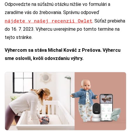
Odpovedzte na súťažnú otázku nižšie vo formulári a
zaradíme vás do žrebovania. Správnu odpoveď
nájdete v našej recenzii Owlet
. Súťaž prebieha
do 16. 7. 2023. Výhercu uverejníme po tomto termíne na
tejto stránke.
Výhercom sa stáva Michal Kováč z Prešova. Výhercu
sme oslovili, kvôli odovzdaniu výhry.