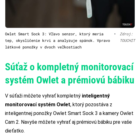
Owlet Smart Sock 3: Vľavo senzor, ktorý meria
•
Zdroj:
tep, okysličenie krvi a analyzuje spánok. Vpravo
TOUCHIT
látkové ponožky v dvoch veľkostiach
Súťaž o kompletný monitorovací
systém Owlet a prémiovú bábiku
V súťaži môžete vyhrať kompletný
inteligentný
monitorovací systém Owlet
, ktorý pozostáva z
inteligentnej ponožky Owlet Smart Sock 3 a kamery Owlet
Cam 2. Navyše môžete vyhrať aj prémiovú bábiku pre vaše
dieťatko.