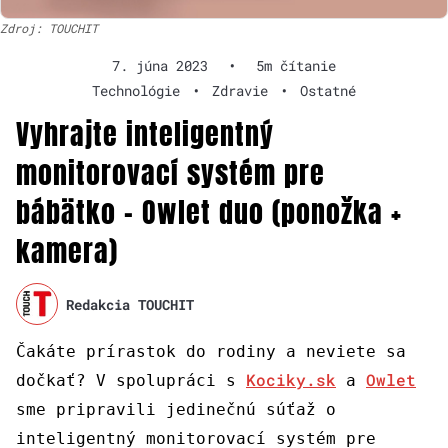
Zdroj: TOUCHIT
7. júna 2023
•
5m čítanie
Technológie
•
Zdravie
•
Ostatné
Vyhrajte inteligentný
monitorovací systém pre
bábätko – Owlet duo (ponožka +
kamera)
Redakcia TOUCHIT
Čakáte prírastok do rodiny a neviete sa
Kociky.sk
Owlet
dočkať? V spolupráci s
a
sme pripravili jedinečnú súťaž o
inteligentný monitorovací systém pre