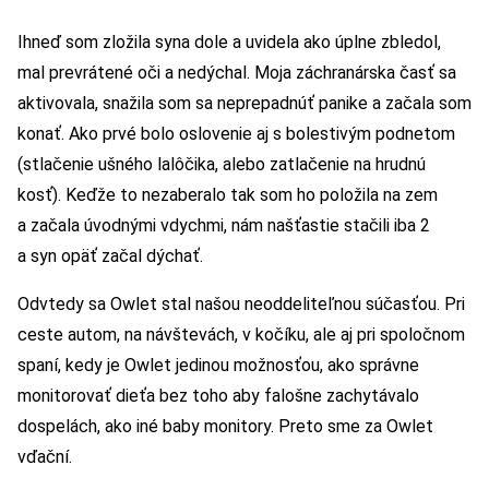
Ihneď som zložila syna dole a uvidela ako úplne zbledol,
mal prevrátené oči a nedýchal. Moja záchranárska časť sa
aktivovala, snažila som sa neprepadnúť panike a začala som
konať. Ako prvé bolo oslovenie aj s bolestivým podnetom
(stlačenie ušného lalôčika, alebo zatlačenie na hrudnú
kosť). Keďže to nezaberalo tak som ho položila na zem
a začala úvodnými vdychmi, nám našťastie stačili iba 2
a syn opäť začal dýchať.
Odvtedy sa Owlet stal našou neoddeliteľnou súčasťou. Pri
ceste autom, na návštevách, v kočíku, ale aj pri spoločnom
spaní, kedy je Owlet jedinou možnosťou, ako správne
monitorovať dieťa bez toho aby falošne zachytávalo
dospelách, ako iné baby monitory. Preto sme za Owlet
vďační.