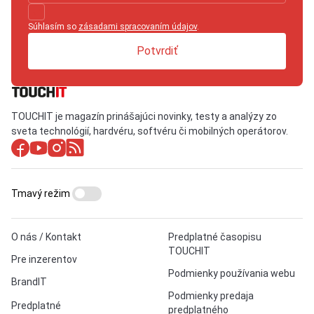
Súhlasím so
zásadami spracovaním údajov
.
Potvrdiť
TOUCHIT je magazín prinášajúci novinky, testy a analýzy zo
sveta technológií, hardvéru, softvéru či mobilných operátorov.
Tmavý režim
O nás / Kontakt
Predplatné časopisu
TOUCHIT
Pre inzerentov
Podmienky používania webu
BrandIT
Podmienky predaja
Predplatné
predplatného