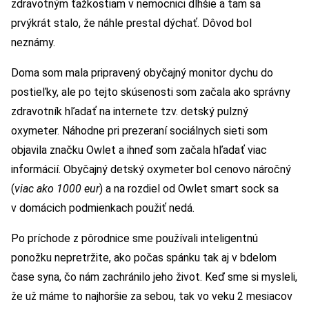
zdravotným ťažkostiam v nemocnici dlhšie a tam sa
prvýkrát stalo, že náhle prestal dýchať. Dôvod bol
neznámy.
Doma som mala pripravený obyčajný monitor dychu do
postieľky, ale po tejto skúsenosti som začala ako správny
zdravotník hľadať na internete tzv. detský pulzný
oxymeter. Náhodne pri prezeraní sociálnych sieti som
objavila značku Owlet a ihneď som začala hľadať viac
informácií. Obyčajný detský oxymeter bol cenovo náročný
(
viac ako 1000 eur
) a na rozdiel od Owlet smart sock sa
v domácich podmienkach použiť nedá.
Po príchode z pôrodnice sme používali inteligentnú
ponožku nepretržite, ako počas spánku tak aj v bdelom
čase syna, čo nám zachránilo jeho život. Keď sme si mysleli,
že už máme to najhoršie za sebou, tak vo veku 2 mesiacov