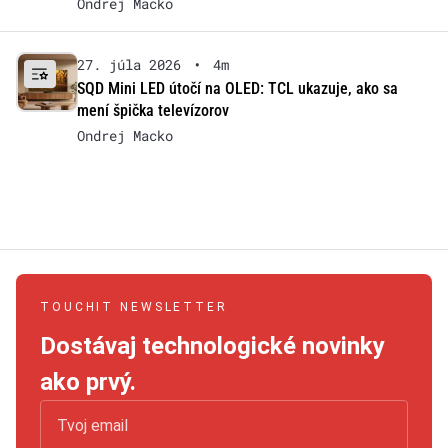
Ondrej Macko
27. júla 2026
•
4m
SQD Mini LED útočí na OLED: TCL ukazuje, ako sa
mení špička televízorov
Ondrej Macko
TOUCHIT NEWSLETTER
Dostávaj technologické novinky
ako prvý.