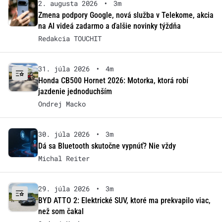
2. augusta 2026
•
3m
Zmena podpory Google, nová služba v Telekome, akcia
na AI videá zadarmo a ďalšie novinky týždňa
Redakcia TOUCHIT
31. júla 2026
•
4m
Honda CB500 Hornet 2026: Motorka, ktorá robí
jazdenie jednoduchším
Ondrej Macko
30. júla 2026
•
3m
Dá sa Bluetooth skutočne vypnúť? Nie vždy
Michal Reiter
29. júla 2026
•
3m
BYD ATTO 2: Elektrické SUV, ktoré ma prekvapilo viac,
než som čakal