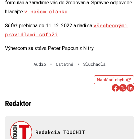
formulári a zaradíme vás do žrebovania. Správne odpovede
v našom článku
hľadajte
.
všeobecnými
Súťaž prebieha do 11. 12. 2022 a riadi sa
pravidlami súťaží
.
Výhercom sa stáva Peter Papcun z Nitry.
Audio
•
Ostatné
•
Slúchadlá
Nahlásiť chybu
Redaktor
Redakcia TOUCHIT