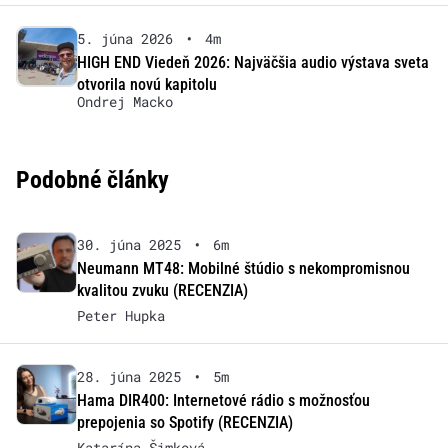
5. júna 2026
•
4m
HIGH END Viedeň 2026: Najväčšia audio výstava sveta
otvorila novú kapitolu
Ondrej Macko
Podobné články
30. júna 2025
•
6m
Neumann MT48: Mobilné štúdio s nekompromisnou
kvalitou zvuku (RECENZIA)
Peter Hupka
28. júna 2025
•
5m
Hama DIR400: Internetové rádio s možnosťou
prepojenia so Spotify (RECENZIA)
Katarína Šimková