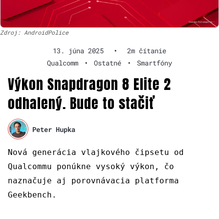
Zdroj: AndroidPolice
13. júna 2025
•
2m čítanie
Qualcomm
•
Ostatné
•
Smartfóny
Výkon Snapdragon 8 Elite 2
odhalený. Bude to stačiť
Peter Hupka
Nová generácia vlajkového čipsetu od
Qualcommu ponúkne vysoký výkon, čo
naznačuje aj porovnávacia platforma
Geekbench.