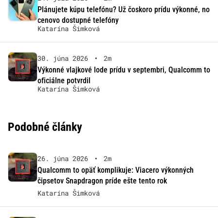
Plánujete kúpu telefónu? Už čoskoro prídu výkonné, no
cenovo dostupné telefóny
Katarína Šimková
30. júna 2026
•
2m
Výkonné vlajkové lode prídu v septembri, Qualcomm to
oficiálne potvrdil
Katarína Šimková
Podobné články
26. júna 2026
•
2m
Qualcomm to opäť komplikuje: Viacero výkonných
čipsetov Snapdragon príde ešte tento rok
Katarína Šimková