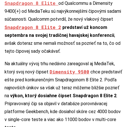
Snapdragon 8 Elite
od Qualcommu a Dimensity
9400(+) od MediaTeku sú najvýkonnejšími čipovými sadami
súčasnosti. Qualcomm potvrdil, že nový vlakový čipset
Snapdragon 8 Elite 2
predstaví už koncom
septembra na svojej tradičnej havajskej konferencii
,
avšak doteraz sme nemali možnosť sa pozrieť na to, čo od
tejto čipovej sady očakávať.
Na aktuálny vývoj trhu nedávno zareagoval aj MediaTek,
Dimensity 9500
ktorý svoj nový čipset
chce predstaviť
ešte pred konkurenčným Snapdragonom 8 Elite 2. Podľa
najnovších únikov sa však už teraz môžeme bližšie pozrieť
na
výkon, ktorý dosiahne čipset Snapdragon 8 Elite 2
.
Pripravovaný čip sa objavil v databáze porovnávacej
platforme Geekbench, kde dosiahol skóre cez 4000 bodov
v single-core teste a viac ako 11000 bodov v multi-core