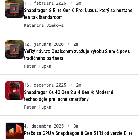
11. februára 2026
•
2m
Snapdragon 8 Elite Gen 6 Pro: Luxus, ktorý sa nestane
len tak štandardom
Katarína Šimková
12. januára 2026
•
2m
Veľký návrat: Qualcomm zvažuje výrobu 2 nm čipov u
tradičného partnera
Peter Hupka
16. decembra 2025
•
2m
Snapdragon 6s 4G Gen 2 a 4 Gen 4: Moderné
technológie pre lacné smartfóny
Peter Hupka
4. decembra 2025
•
3m
Prečo sa GPU v Snapdragon 8 Gen 5 líši od verzie Elite