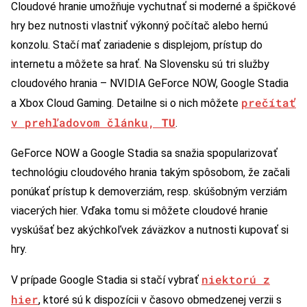
Cloudové hranie umožňuje vychutnať si moderné a špičkové
hry bez nutnosti vlastniť výkonný počítač alebo hernú
konzolu. Stačí mať zariadenie s displejom, prístup do
internetu a môžete sa hrať. Na Slovensku sú tri služby
cloudového hrania – NVIDIA GeForce NOW, Google Stadia
prečítať
a Xbox Cloud Gaming. Detailne si o nich môžete
v prehľadovom článku,
TU
.
GeForce NOW a Google Stadia sa snažia spopularizovať
technológiu cloudového hrania takým spôsobom, že začali
ponúkať prístup k demoverziám, resp. skúšobným verziám
viacerých hier. Vďaka tomu si môžete cloudové hranie
vyskúšať bez akýchkoľvek záväzkov a nutnosti kupovať si
hry.
niektorú z
V prípade Google Stadia si stačí vybrať
hier
, ktoré sú k dispozícii v časovo obmedzenej verzii s