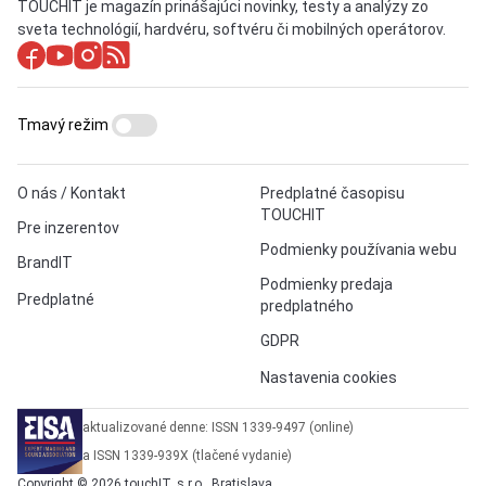
TOUCHIT je magazín prinášajúci novinky, testy a analýzy zo
sveta technológií, hardvéru, softvéru či mobilných operátorov.
Tmavý režim
O nás / Kontakt
Predplatné časopisu
TOUCHIT
Pre inzerentov
Podmienky používania webu
BrandIT
Podmienky predaja
Predplatné
predplatného
GDPR
Nastavenia cookies
aktualizované denne: ISSN 1339-9497 (online)
a ISSN 1339-939X (tlačené vydanie)
Copyright © 2026 touchIT, s.r.o., Bratislava.