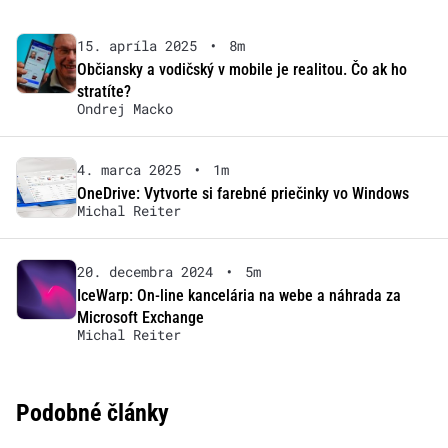
15. apríla 2025
•
8m
Občiansky a vodičský v mobile je realitou. Čo ak ho
stratíte?
Ondrej Macko
4. marca 2025
•
1m
OneDrive: Vytvorte si farebné priečinky vo Windows
Michal Reiter
20. decembra 2024
•
5m
IceWarp: On-line kancelária na webe a náhrada za
Microsoft Exchange
Michal Reiter
Podobné články