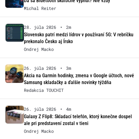
Dá sa Bluetooth skutočne vypnúť? Nie vždy
Michal Reiter
28. júla 2026
•
2m
Slovensko patrí medzi lídrov v používaní 5G: V rebríčku
prekonalo Česko aj Írsko
Ondrej Macko
26. júla 2026
•
3m
Akcia na Garmin hodinky, zmena v Google účtoch, nové
Samsung skladačky a ďalšie novinky týždňa
Redakcia TOUCHIT
26. júla 2026
•
4m
Galaxy Z Flip8: Skladací telefón, ktorý konečne dospel
ale pri predstavení zostal v tieni
Ondrej Macko