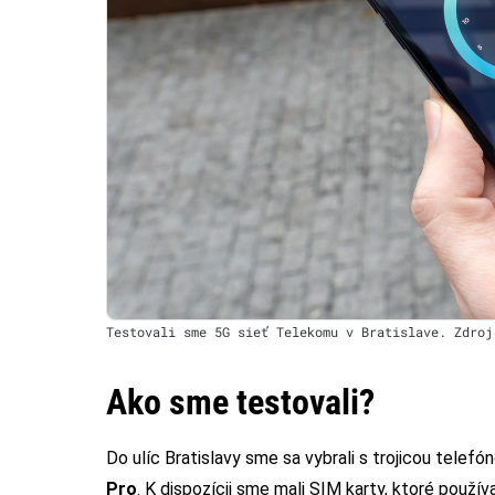
Testovali sme 5G sieť Telekomu v Bratislave. Zdroj
Ako sme testovali?
Do ulíc Bratislavy sme sa vybrali s trojicou telefó
Pro
. K dispozícii sme mali SIM karty, ktoré použí