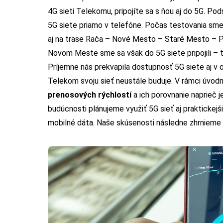
4G sieti Telekomu, pripojíte sa s ňou aj do 5G. Pods
5G siete priamo v telefóne. Počas testovania sm
aj na trase Rača – Nové Mesto – Staré Mesto – Pe
Novom Meste sme sa však do 5G siete pripojili – ta
Príjemne nás prekvapila dostupnosť 5G siete aj v 
Telekom svoju sieť neustále buduje. V rámci úvod
prenosových rýchlostí
a ich porovnanie naprieč je
budúcnosti plánujeme využiť 5G sieť aj praktickejši
mobilné dáta. Naše skúsenosti následne zhrnieme