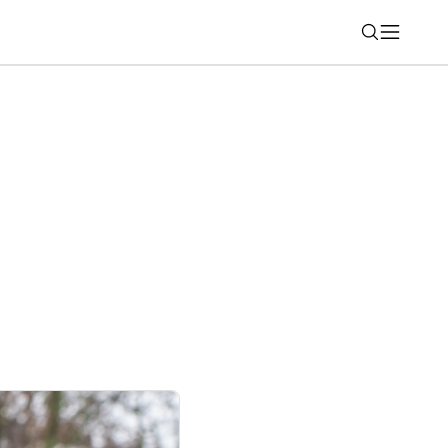
Nájsť
ý počítač s Windows sa dá identifikovať?