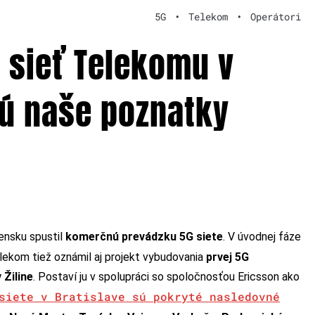
5G
•
Telekom
•
Operátori
 sieť Telekomu v
sú naše poznatky
ensku spustil
komerčnú prevádzku 5G siete
. V úvodnej fáze
lekom tiež oznámil aj projekt vybudovania
prvej 5G
 Žiline
. Postaví ju v spolupráci so spoločnosťou Ericsson ako
siete v Bratislave sú pokryté nasledovné