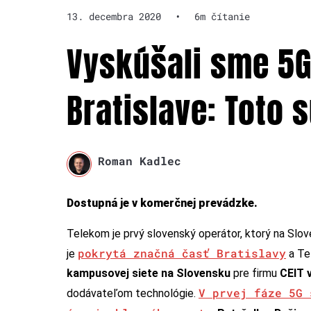
13. decembra 2020
•
6m čítanie
Vyskúšali sme 5G
Bratislave: Toto 
Roman Kadlec
Dostupná je v komerčnej prevádzke.
Telekom je prvý slovenský operátor, ktorý na Slov
pokrytá značná časť Bratislavy
je
a Te
kampusovej siete
na Slovensku
pre firmu
CEIT v
V prvej fáze 5G 
dodávateľom technológie.