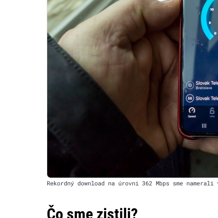
Rekordný download na úrovni 362 Mbps sme namerali 
Čo sme zistili?