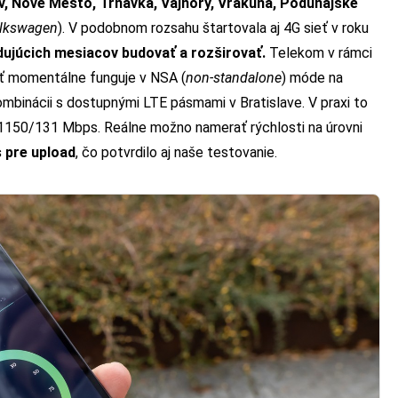
v, Nové Mesto, Trnávka, Vajnory, Vrakuňa, Podunajské
olkswagen
). V podobnom rozsahu štartovala aj 4G sieť v roku
ujúcich mesiacov budovať a rozširovať.
Telekom v rámci
ieť momentálne funguje v NSA (
non-standalone
) móde na
binácii s dostupnými LTE pásmami v Bratislave. V praxi to
 1150/131 Mbps. Reálne možno namerať rýchlosti na úrovni
 pre upload
, čo potvrdilo aj naše testovanie.