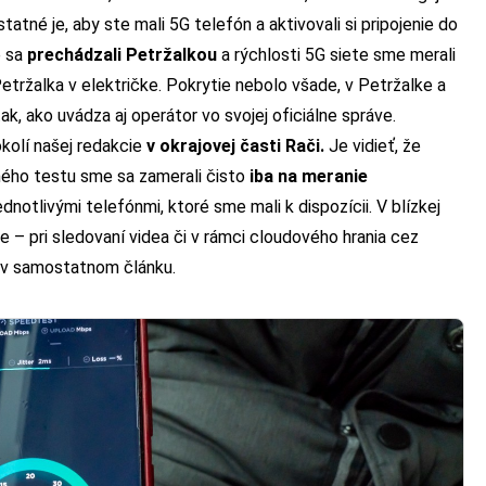
tatné je, aby ste mali 5G telefón a aktivovali si pripojenie do
e sa
prechádzali Petržalkou
a rýchlosti 5G siete sme merali
tržalka v električke. Pokrytie nebolo všade, v Petržalke a
k, ako uvádza aj operátor vo svojej oficiálne správe.
okolí našej redakcie
v okrajovej časti Rači.
Je vidieť, že
ného testu sme sa zamerali čisto
iba na meranie
dnotlivými telefónmi, ktoré sme mali k dispozícii. V blízkej
e – pri sledovaní videa či v rámci cloudového hrania cez
 v samostatnom článku.