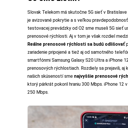
Slovak Telekom má skutočne 5G sieť v Bratislave
je avizované pokrytie a s veľkou pravdepodobnosťo
testovacej prevádzky od O2 sme museli 5G sieť usil
prenosové rýchlosti. Aj v tom je však rozdiel med
Reálne prenosové rýchlosti sa budú odlišovať
p
zariadenie pripojené a tiež aj od samotného telef
smartfónmi Samsung Galaxy S20 Ultra a iPhone 12, 
prenosových rýchlostiach. Rozdiely sa prejavili, a
našich skúseností sme
najvyššie prenosové rých
ktorý párkrát pokoril hraniu 300 Mbps. iPhone 12 
250 Mbps.