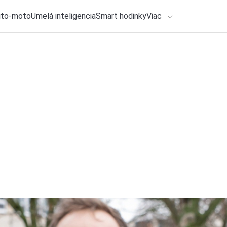
uto-moto
Umelá inteligencia
Smart hodinky
Viac
HLO BY VÁS ZAUJÍMAŤ
lačové správy
29. júla 2026
•
2m
ADÁVANIA
Vedeli ste, že každ
Michal Reiter
Zadajte frázu pre vyhľadanie