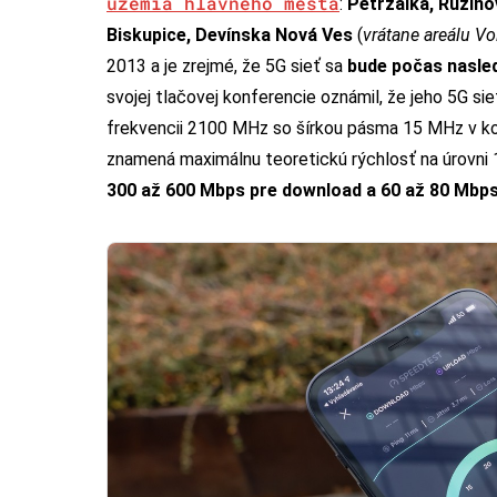
územia hlavného mesta
:
Petržalka, Ružino
Biskupice, Devínska Nová Ves
(
vrátane areálu V
2013 a je zrejmé, že 5G sieť sa
bude počas nasled
svojej tlačovej konferencie oznámil, že jeho 5G s
frekvencii 2100 MHz so šírkou pásma 15 MHz v kom
znamená maximálnu teoretickú rýchlosť na úrovni
300 až 600 Mbps pre download a 60 až 80 Mbps