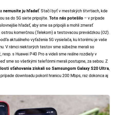
 a
nemusíte ju hľadať
. Stačí byť v mestských štvrtiach, kde
u sa do 5G siete pripojíte.
Toto nás potešilo
– v prípade
ovnejšie hľadať, aby sme sa pripojili a mohli zmerať
zi ostrou komerčnou (
Telekom
) a testovacou prevádzkou (
O2
).
odľa aktuálneho vyťaženia 5G vysielača, ku ktorému je vaše
ónu. V rámci niektorých testov sme súbežne merali so
resp. s Huawei P40 Pro a videli sme reálne rozdiely v
j keď sme so všetkými telefónmi merali postupne, za sebou. Z
losti sťahovania získali so Samsungom Galaxy S20 Ultra
,
v prípade downloadu pokoril hranicu 200 Mbps, raz dokonca aj