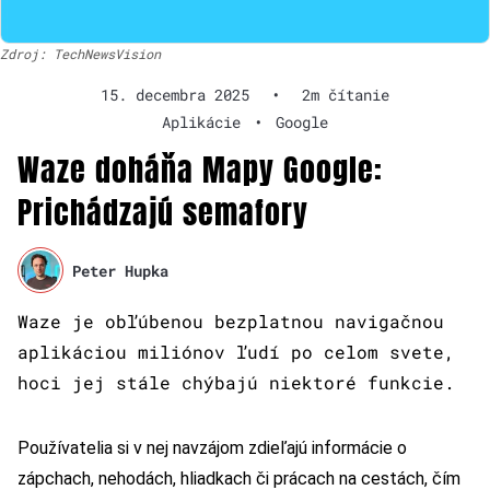
Zdroj: TechNewsVision
15. decembra 2025
•
2m čítanie
Aplikácie
•
Google
Waze doháňa Mapy Google:
Prichádzajú semafory
Peter Hupka
Waze je obľúbenou bezplatnou navigačnou
aplikáciou miliónov ľudí po celom svete,
hoci jej stále chýbajú niektoré funkcie.
Používatelia si v nej navzájom zdieľajú informácie o
zápchach, nehodách, hliadkach či prácach na cestách, čím