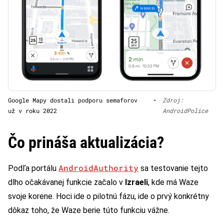
Google Mapy dostali podporu semaforov
•
Zdroj:
už v roku 2022
AndroidPolice
Čo prináša aktualizácia?
AndroidAuthority
Podľa portálu
sa testovanie tejto
dlho očakávanej funkcie začalo v
Izraeli
, kde má Waze
svoje korene. Hoci ide o pilotnú fázu, ide o prvý konkrétny
dôkaz toho, že Waze berie túto funkciu vážne.