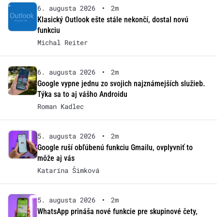
6. augusta 2026
•
2m
Klasický Outlook ešte stále nekončí, dostal novú
funkciu
Michal Reiter
6. augusta 2026
•
2m
Google vypne jednu zo svojich najznámejších služieb.
Týka sa to aj vášho Androidu
Roman Kadlec
5. augusta 2026
•
2m
Google ruší obľúbenú funkciu Gmailu, ovplyvniť to
môže aj vás
Katarína Šimková
5. augusta 2026
•
2m
WhatsApp prináša nové funkcie pre skupinové čety,