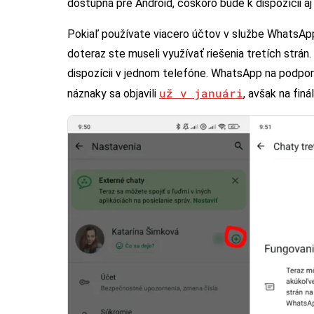
dostupná pre Android, čoskoro bude k dispozícii aj
Pokiaľ používate viacero účtov v službe WhatsApp,
doteraz ste museli využívať riešenia tretích strán
dispozícii v jednom telefóne. WhatsApp na podpor
už v januári
náznaky sa objavili
, avšak na fin