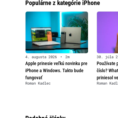
Populárne z kategórie iPhone
4. augusta 2026
•
2m
30. júla 2
Apple prinesie veľkú novinku pre
Používate 
iPhone a Windows. Takto bude
číslo? Wha
fungovať
priniesol v
Roman Kadlec
Roman Kadl