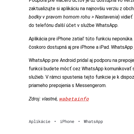
Podpora pre viacero účtov je už dostupná vo verz
zaktualizujte si aplikáciu na najnovšiu verziu z ob
bodky v pravom hornom rohu > Nastavenia
) vidie
do telefónu ďalší účet v službe WhatsApp.
Aplikácia pre iPhone zatiaľ túto funkciu neponúka.
čoskoro dostupná aj pre iPhone a iPad. WhatsApp ju
WhatsApp pre Android pridal aj podporu na prepoje
funkcii budete môcť cez WhatsApp komunikovať s
služieb. V rámci spustenia tejto funkcie je k disp
priameho prepojenia s Messengerom.
wabetainfo
Zdroj: vlastné,
Aplikácie
•
iPhone
•
WhatsApp