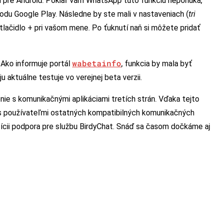
ii pre Android. Pokiaľ vám WhatsApp túto funkciu neponúka,
chodu Google Play. Následne by ste mali v nastaveniach (
tri
ť tlačidlo + pri vašom mene. Po ťuknutí naň si môžete pridať
wabetainfo
 Ako informuje portál
, funkcia by mala byť
 aktuálne testuje vo verejnej beta verzii.
nie s komunikačnými aplikáciami tretích strán. Vďaka tejto
 používateľmi ostatných kompatibilných komunikačných
ozícii podpora pre službu BirdyChat. Snáď sa časom dočkáme aj