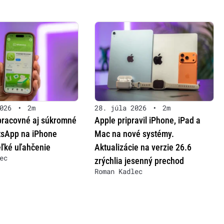
026
•
2m
28. júla 2026
•
2m
pracovné aj súkromné
Apple pripravil iPhone, iPad a
tsApp na iPhone
Mac na nové systémy.
eľké uľahčenie
Aktualizácie na verzie 26.6
ec
zrýchlia jesenný prechod
Roman Kadlec