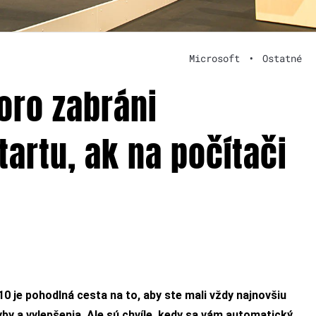
Microsoft
•
Ostatné
oro zabráni
tartu, ak na počítači
 je pohodlná cesta na to, aby ste mali vždy najnovšiu
y a vylepšenia. Ale sú chvíle, kedy sa vám automatický