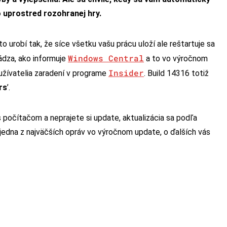
bo uprostred rozohranej hry.
 urobí tak, že síce všetku vašu prácu uloží ale reštartuje sa
Windows Central
ádza, ako informuje
a to vo výročnom
Insider
užívatelia zaradení v programe
. Build 14316 totiž
rs
’.
s počítačom a neprajete si update, aktualizácia sa podľa
o jedna z najväčších opráv vo výročnom update, o ďalších vás