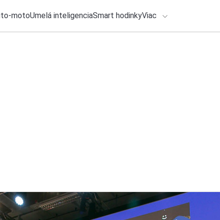
uto-moto
Umelá inteligencia
Smart hodinky
Viac
HLO BY VÁS ZAUJÍMAŤ
lačové správy
ADÁVANIA
8. augusta 2026
•
7m
Ako na zabezpečen
Zadajte frázu pre vyhľadanie
Katarína Šimková