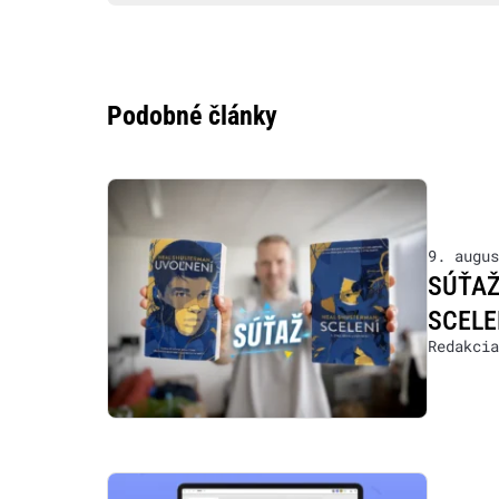
Podobné články
9. augus
SÚŤAŽ:
SCELE
Redakcia