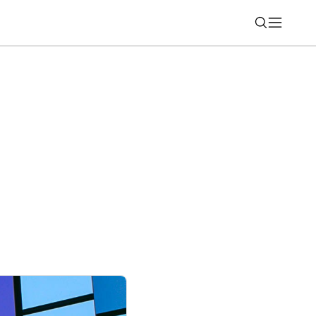
Nájsť
ie domácnosti počas dovolenky?