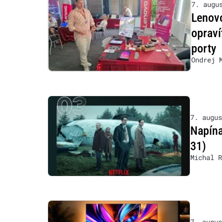
7. augu
Lenovo
opraví
porty
Ondrej 
7. augus
Napína
31)
Michal R
7. augus