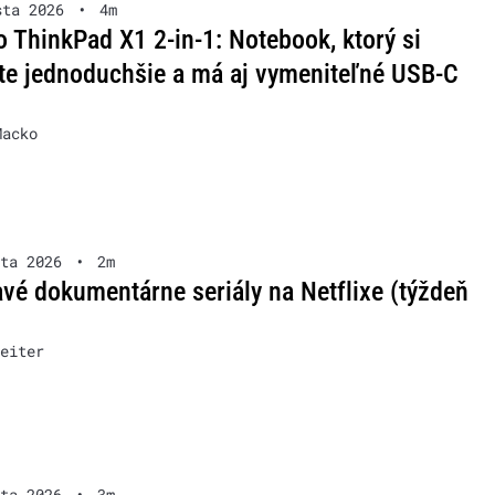
sta 2026
•
4m
 ThinkPad X1 2-in-1: Notebook, ktorý si
te jednoduchšie a má aj vymeniteľné USB-C
Macko
ta 2026
•
2m
vé dokumentárne seriály na Netflixe (týždeň
eiter
ta 2026
•
3m