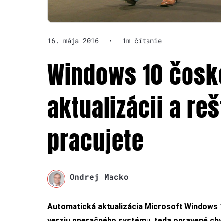
16. mája 2016
•
1m čítanie
Windows 10 čosk
aktualizácii a reš
pracujete
Ondrej Macko
Automatická aktualizácia Microsoft Windows 10
verziu operačného systému, teda opravené chyb