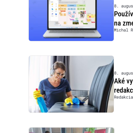
8. augus
Použív
na zm
Michal R
8. augus
Aké vy
redakc
Redakcia