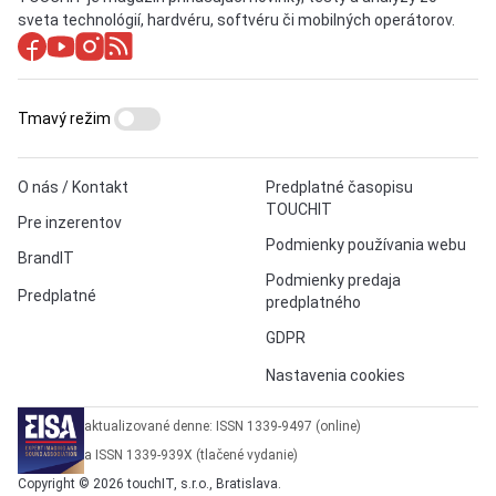
sveta technológií, hardvéru, softvéru či mobilných operátorov.
Tmavý režim
O nás / Kontakt
Predplatné časopisu
TOUCHIT
Pre inzerentov
Podmienky používania webu
BrandIT
Podmienky predaja
Predplatné
predplatného
GDPR
Nastavenia cookies
aktualizované denne: ISSN 1339-9497 (online)
a ISSN 1339-939X (tlačené vydanie)
Copyright © 2026 touchIT, s.r.o., Bratislava.